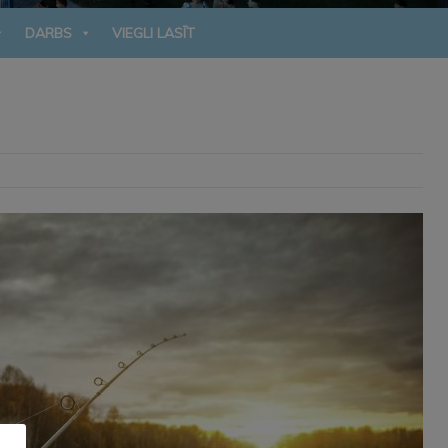
DARBS
VIEGLI LASĪT