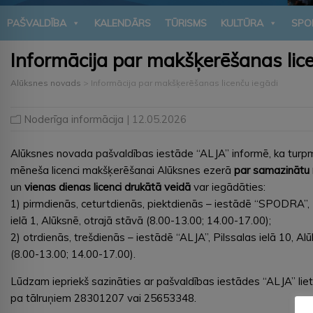
PAŠVALDĪBA
KALENDĀRS
TŪRISMS
KULTŪRA
SPO
Informācija par makšķerēšanas lice
Alūksnes novads
>
Informācija par makšķerēšanas licenču iegādi
Noderīga informācija
| 12.05.2026
Alūksnes novada pašvaldības iestāde “ALJA” informē, ka turp
mēneša licenci makšķerēšanai Alūksnes ezerā
par samazinātu
un
vienas dienas licenci drukātā veidā
var iegādāties:
1) pirmdienās, ceturtdienās, piektdienās – iestādē “SPODRA”,
ielā 1, Alūksnē, otrajā stāvā (8.00-13.00; 14.00-17.00);
2) otrdienās, trešdienās – iestādē “ALJA”, Pilssalas ielā 10, Al
(8.00-13.00; 14.00-17.00).
Lūdzam iepriekš sazināties ar pašvaldības iestādes “ALJA” lie
pa tālruņiem 28301207 vai 25653348.