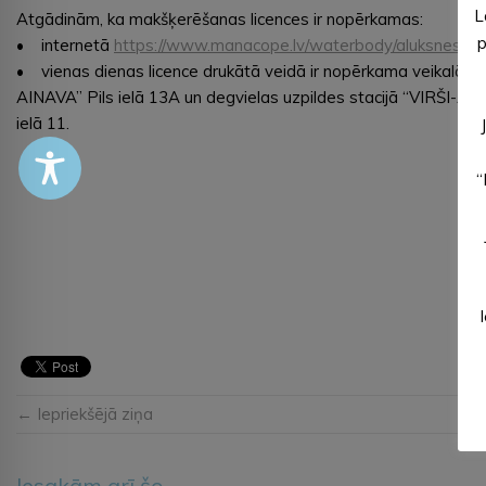
L
Atgādinām, ka makšķerēšanas licences ir nopērkamas:
p
• internetā
https://www.manacope.lv/waterbody/aluksnes_e
• vienas dienas licence drukātā veidā ir nopērkama veikalā “
AINAVA” Pils ielā 13A un degvielas uzpildes stacijā “VIRŠI-A” 
ielā 11.
“
← Iepriekšējā ziņa
Iesakām arī šo