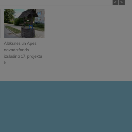
<
>
Alūksnes un Apes
novada fonds
izsludina 17. projektu
k...