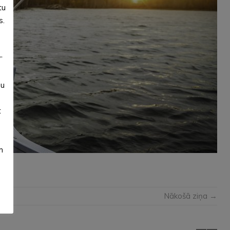
tu
s.
”
su
t
m
Nākošā ziņa →