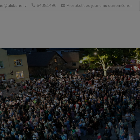
e@aluksne.lv
64381496
Pierakstīties jaunumu saņemšanai