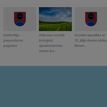
Iedzīvotāju
Alūksnes novadā
Aicinām iepazīties ar
pieņemšanas
bioloģiski
30. jūlija domes sēdes
pagastos
apsaimniekotas
lēmum...
zemes īpa...