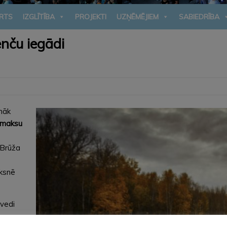
RTS
IZGLĪTĪBA
PROJEKTI
UZŅĒMĒJIEM
SABIEDRĪBA
nču iegādi
māk
 maksu
 Brūža
ūksnē
tvedi