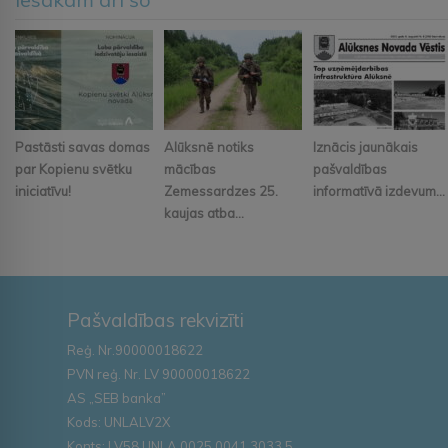
Pastāsti savas domas
Alūksnē notiks
Iznācis jaunākais
par Kopienu svētku
mācības
pašvaldības
iniciatīvu!
Zemessardzes 25.
informatīvā izdevum...
kaujas atba...
Pašvaldības rekvizīti
Reģ. Nr.90000018622
PVN reģ. Nr. LV 90000018622
AS „SEB banka”
Kods: UNLALV2X
Konts: LV58 UNLA 0025 0041 3033 5