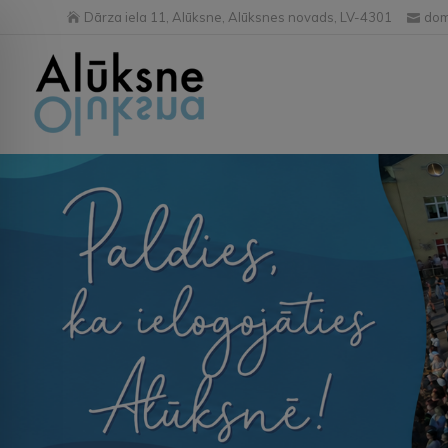
Dārza iela 11, Alūksne, Alūksnes novads, LV-4301
dom