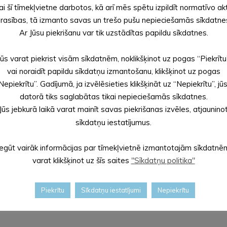
ai šī tīmekļvietne darbotos, kā arī mēs spētu izpildīt normatīvo ak
rasības, tā izmanto savas un trešo pušu nepieciešamās sīkdatne
zers
;
Ar Jūsu piekrišanu var tik uzstādītas papildu sīkdatnes.
RC
Rīgas
Jūs varat piekrist visām sīkdatnēm, noklikšķinot uz pogas “Piekrītu
vai noraidīt papildu sīkdatņu izmantošanu, klikšķinot uz pogas
Nepiekrītu”. Gadījumā, ja izvēlēsieties klikšķināt uz “Nepiekrītu”, jū
datorā tiks saglabātas tikai nepieciešamās sīkdatnes.
Jūs jebkurā laikā varat mainīt savas piekrišanas izvēles, atjaunino
sīkdatņu iestatījumus.
Iegūt vairāk informācijas par tīmekļvietnē izmantotajām sīkdatnē
varat klikšķinot uz šīs saites
"Sīkdatņu politika"
Piekrītu
Sīkdatņu iestatījumi
Nepiekrītu