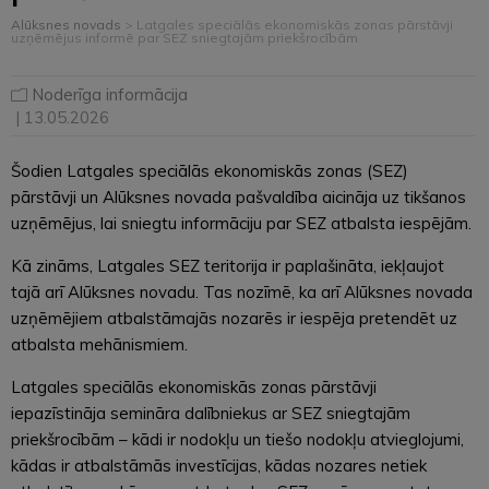
Alūksnes novads
>
Latgales speciālās ekonomiskās zonas pārstāvji
uzņēmējus informē par SEZ sniegtajām priekšrocībām
Noderīga informācija
| 13.05.2026
Šodien Latgales speciālās ekonomiskās zonas (SEZ)
pārstāvji un Alūksnes novada pašvaldība aicināja uz tikšanos
uzņēmējus, lai sniegtu informāciju par SEZ atbalsta iespējām.
Kā zināms, Latgales SEZ teritorija ir paplašināta, iekļaujot
tajā arī Alūksnes novadu. Tas nozīmē, ka arī Alūksnes novada
uzņēmējiem atbalstāmajās nozarēs ir iespēja pretendēt uz
atbalsta mehānismiem.
Latgales speciālās ekonomiskās zonas pārstāvji
iepazīstināja semināra dalībniekus ar SEZ sniegtajām
priekšrocībām – kādi ir nodokļu un tiešo nodokļu atvieglojumi,
kādas ir atbalstāmās investīcijas, kādas nozares netiek