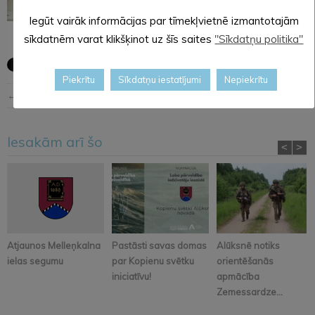
Iegūt vairāk informācijas par tīmekļvietnē izmantotajām
sīkdatnēm varat klikšķinot uz šīs saites
"Sīkdatņu politika"
Piekrītu
Sīkdatņu iestatījumi
Nepiekrītu
← Iepriekšējā ziņa
Nākošā ziņa →
Iesakām arī šo
<
>
Atjaunos Melleņkalna
Pastāsti savas domas
Alūksnē notiks
ielas segumu
par Kopienu svētku
orientēšanās
iniciatīvu!
apmācība
Zemessardze...