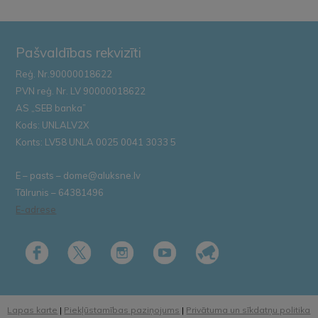
Pašvaldības rekvizīti
Reģ. Nr.90000018622
PVN reģ. Nr. LV 90000018622
AS „SEB banka”
Kods: UNLALV2X
Konts: LV58 UNLA 0025 0041 3033 5
E – pasts – dome@aluksne.lv
Tālrunis – 64381496
E-adrese
Lapas karte
|
Piekļūstamības paziņojums
|
Privātuma un sīkdatņu politika