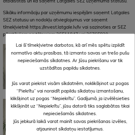
atbalstītas un kā saņemt Latgales SEZ uzņēmuma statusu.
Sīkāku informāciju par uzņēmumu iespējām saņemt Latgales
SEZ statusu un nodokļu atvieglojumus var saņemt
tīmekļvietnē https://invest.latgale.lv/lv vai sazinoties ar SEZ
pārstāvjiem pa tālruņiem 26511047 vai 26765820.
Lai šī tīmekļvietne darbotos, kā arī mēs spētu izpildīt
normatīvo aktu prasības, tā izmanto savas un trešo pušu
nepieciešamās sīkdatnes. Ar Jūsu piekrišanu var tik
uzstādītas papildu sīkdatnes.
Jūs varat piekrist visām sīkdatnēm, noklikšķinot uz pogas
“Piekrītu” vai noraidīt papildu sīkdatņu izmantošanu,
klikšķinot uz pogas “Nepiekrītu”. Gadījumā, ja izvēlēsieties
klikšķināt uz “Nepiekrītu”, jūsu datorā tiks saglabātas tikai
nepieciešamās sīkdatnes.
Jūs jebkurā laikā varat mainīt savas piekrišanas izvēles,
atjauninot sīkdatņu iestatījumus.