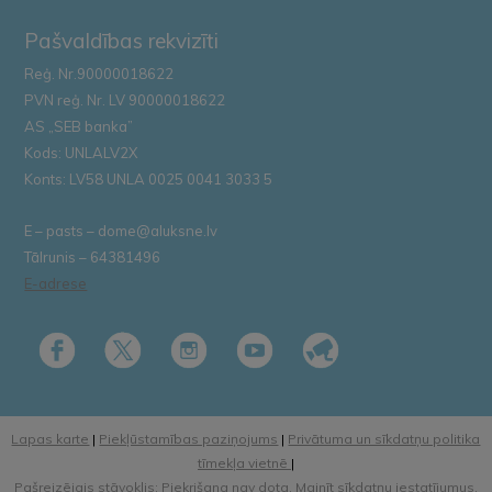
Pašvaldības rekvizīti
Reģ. Nr.90000018622
PVN reģ. Nr. LV 90000018622
AS „SEB banka”
Kods: UNLALV2X
Konts: LV58 UNLA 0025 0041 3033 5
E – pasts – dome@aluksne.lv
Tālrunis – 64381496
E-adrese
Lapas karte
|
Piekļūstamības paziņojums
|
Privātuma un sīkdatņu politika
tīmekļa vietnē
|
Pašreizējais stāvoklis: Piekrišana nav dota.
Mainīt sīkdatņu iestatījumus.