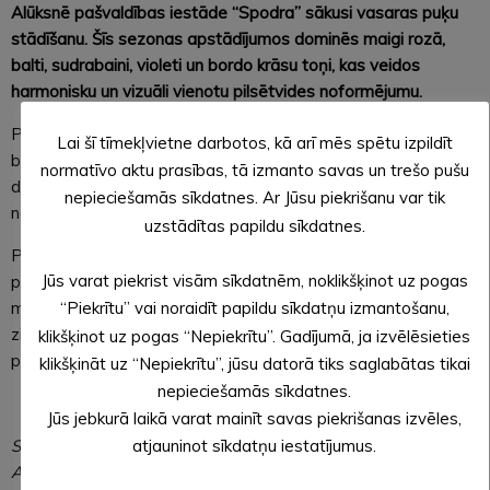
Alūksnē pašvaldības iestāde “Spodra” sākusi vasaras puķu
stādīšanu. Šīs sezonas apstādījumos dominēs maigi rozā,
balti, sudrabaini, violeti un bordo krāsu toņi, kas veidos
harmonisku un vizuāli vienotu pilsētvides noformējumu.
Pilsētas dobēs un apstādījumos iedzīvotājus priecēs
Lai šī tīmekļvietne darbotos, kā arī mēs spētu izpildīt
begonijas, petūnijas, verbenas, gauras, salvijas un
normatīvo aktu prasības, tā izmanto savas un trešo pušu
dekoratīvās graudzāles, kas veidos vieglu un elegantu
nepieciešamās sīkdatnes. Ar Jūsu piekrišanu var tik
noskaņu visā vasaras sezonā.
uzstādītas papildu sīkdatnes.
Pašvaldība aicina arī iedzīvotājus iesaistīties kopējās
Jūs varat piekrist visām sīkdatnēm, noklikšķinot uz pogas
pilsētvides veidošanā, izvēloties līdzīgu toņu puķes savu
māju pagalmos, uz balkoniem un pie uzņēmumiem. Vienota
“Piekrītu” vai noraidīt papildu sīkdatņu izmantošanu,
ziedu krāsu gamma palīdz radīt sakoptu, estētisku un vasarīgi
klikšķinot uz pogas “Nepiekrītu”. Gadījumā, ja izvēlēsieties
pievilcīgu vidi.
klikšķināt uz “Nepiekrītu”, jūsu datorā tiks saglabātas tikai
nepieciešamās sīkdatnes.
Jūs jebkurā laikā varat mainīt savas piekrišanas izvēles,
Sagatavoja: Lāsma ĒVELE,
atjauninot sīkdatņu iestatījumus.
Alūksnes novada pašvaldības