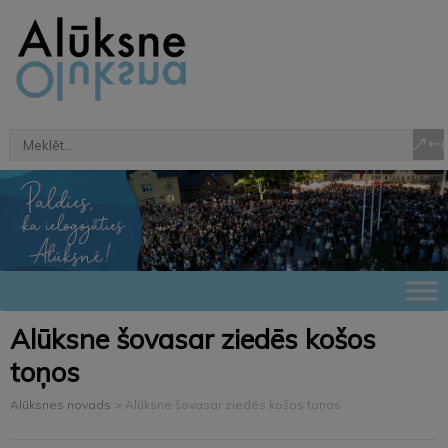
Alūksne šovasar ziedēs košos
toņos
Alūksnes novads
>
Alūksne šovasar ziedēs košos toņos