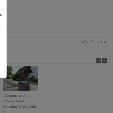
”
su
t
Nākošā ziņa →
m
<
>
Alūksnes un Apes
novada fonds
izsludina 17. projektu
k...