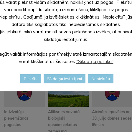
dam izstrādi.
Jūs varat piekrist visām sīkdatnēm, noklikšķinot uz pogas “Piekrītu
vai noraidīt papildu sīkdatņu izmantošanu, klikšķinot uz pogas
JA” nolikumā.
Nepiekrītu”. Gadījumā, ja izvēlēsieties klikšķināt uz “Nepiekrītu”, jū
PODRA” nolikumā.
datorā tiks saglabātas tikai nepieciešamās sīkdatnes.
Jūs jebkurā laikā varat mainīt savas piekrišanas izvēles, atjaunino
sīkdatņu iestatījumus.
Iegūt vairāk informācijas par tīmekļvietnē izmantotajām sīkdatnē
varat klikšķinot uz šīs saites
"Sīkdatņu politika"
Piekrītu
Sīkdatņu iestatījumi
Nepiekrītu
Iedzīvotāju
Alūksnes novadā
Aicinām iepazīties ar
pieņemšanas
bioloģiski
30. jūlija domes sēdes
pagastos
apsaimniekotas
lēmum...
zemes īpa...