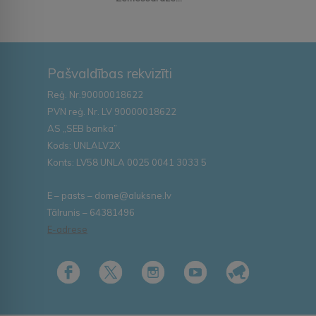
Pašvaldības rekvizīti
Reģ. Nr.90000018622
PVN reģ. Nr. LV 90000018622
AS „SEB banka”
Kods: UNLALV2X
Konts: LV58 UNLA 0025 0041 3033 5
E – pasts – dome@aluksne.lv
Tālrunis – 64381496
E-adrese