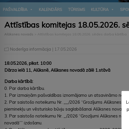
PAŠVALDĪBA
KALENDĀRS
TŪRISMS
KULTŪRA
SPO
Attīstības komitejas 18.05.2026. s
Alūksnes novads
>
Attīstības komitejas 18.05.2026. sēdes darba kārtība
Noderīga informācija
| 17.05.2026
18.05.2026, plkst. 10:00
Dārza ielā 11, Alūksnē, Alūksnes novadā zālē 1.stāvā
Darba kārtībā:
0. Par darba kārtību.
1. Par izmaiņām pašvaldības iznomājamo un atsavināmo neku
L
2. Par saistošo noteikumu Nr. __/2026 “Grozījums Alūksnes no
pieminekļu un vēsturisko būvju saglabāšanai Alūksnes novadā”
p
3. Par saistošo noteikumu Nr. _/2026 “Grozījumi Alūksnes nov
novadā”” izdošanu.