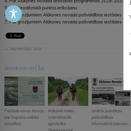
4. Par Alūksnes novada attīstības programmas 2028.-2033. ga
5. Par ģeodēziskā punkta ierīkošanu.
6. Par grozījumiem Alūksnes novada pašvaldības iestādes “AL
“
7. Par grozījumiem Alūksnes novada pašvaldības iestādes “S
← Iepriekšējā ziņa
Iesakām arī šo
Pastāsti savas domas
Alūksnē notiks
Iznācis jaunākais
par Kopienu svētku
orientēšanās
pašvaldības
iniciatīvu!
apmācība
informatīvā izdevum...
Zemessardze...