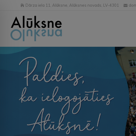
Dārza iela 11, Alūksne, Alūksnes novads, LV-4301
dom