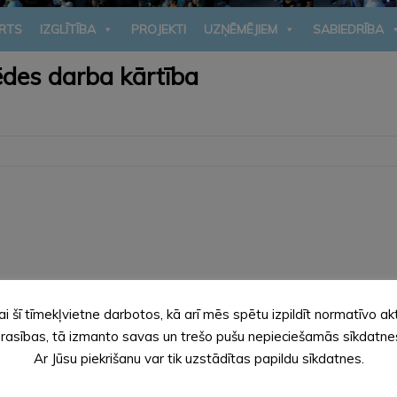
RTS
IZGLĪTĪBA
PROJEKTI
UZŅĒMĒJIEM
SABIEDRĪBA
ēdes darba kārtība
stamo īpašumu sarakstā.
ai šī tīmekļvietne darbotos, kā arī mēs spētu izpildīt normatīvo ak
vada pašvaldības domes 2025. gada 19. jūnija saistošajos noteik
” izdošanu.
rasības, tā izmanto savas un trešo pušu nepieciešamās sīkdatne
ada pašvaldības domes 2021. gada 25. februāra saistošajos notei
Ar Jūsu piekrišanu var tik uzstādītas papildu sīkdatnes.