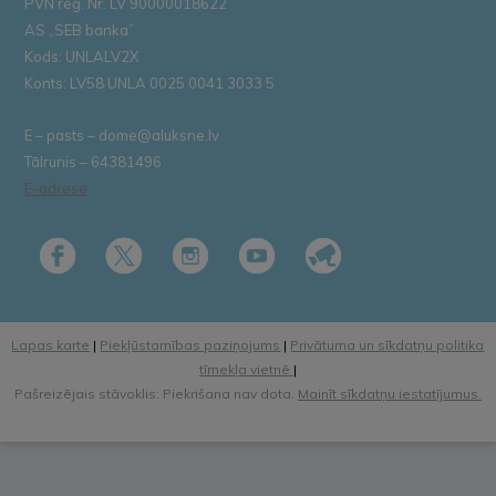
PVN reģ. Nr. LV 90000018622
AS „SEB banka”
Kods: UNLALV2X
Konts: LV58 UNLA 0025 0041 3033 5
E – pasts – dome@aluksne.lv
Tālrunis – 64381496
E-adrese
Lapas karte
|
Piekļūstamības paziņojums
|
Privātuma un sīkdatņu politika
tīmekļa vietnē
|
Pašreizējais stāvoklis: Piekrišana nav dota.
Mainīt sīkdatņu iestatījumus.