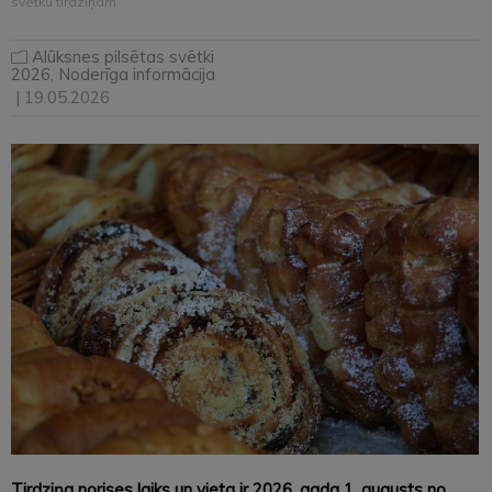
svētku tirdziņam
Alūksnes pilsētas svētki
2026
,
Noderīga informācija
| 19.05.2026
Tirdziņa norises laiks un vieta ir 2026. gada 1. augusts no