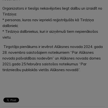
Organizators ir tiesīgs nekavējoties liegt dalību un izraidīt no
Tirdziņa:
* personas, kuras nav iepriekš reģistrējušās kā Tirdziņa
dalībnieki;
* Tirdziņa dalībniekus, kuri ir aizņēmuši tiem nepienākošos
vietu.
Tirgotāja pienākums ir ievērot Alūksnes novada 2024. gada
28. novembra saistošajiem noteikumiem “Par Alūksnes
novada pašvaldības nodevām” un Alūksnes novada domes
2021.gada 25.februāra saistošos noteikumus “Par
tirdzniecību publiskās vietās Alūksnes novadā”.