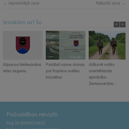
← Iepriekšējā ziņa
Nākošā ziņa →
Iesakām arī šo
<
>
Atjaunos Melleņkalna
Pastāsti savas domas
Alūksnē notiks
ielas segumu
par Kopienu svētku
orientēšanās
iniciatīvu!
apmācība
Zemessardze...
Pašvaldības rekvizīti
Reģ. Nr.90000018622