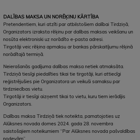
DALĪBAS MAKSA UN NORĒĶINU KĀRTĪBA
Pretendentiem, kuri atzīti par atbilstošiem dalībai Tirdziņā,
Organizators izraksta rēķinu par dalības maksas veikšanu un
nosūta elektroniski uz norādīto e-pasta adresi.
Tirgotāji veic rēķina apmaksu ar bankas pārskaitījumu rēķinā
norādītajā termiņā.
Neierašanās gadījuma dalības maksa netiek atmaksāta.
Tirdziņā tiesīgi piedalīties tikai tie tirgotāji, kuri attiecīgi
reģistrējušies pie Organizatora un veikuši samaksu par
tirdzniecības vietu.
Tirgotāji ir tiesīgi aizņemt tikai to vietu, kuru tiem ierādījis
Organizators.
Dalības maksa Tirdziņā tiek noteikta, pamatojoties uz
Alūksnes novada domes 2024. gada 28. novembra
saistošajiem noteikumiem “Par Alūksnes novada pašvaldības
nodevām”.