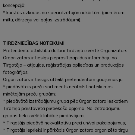
koncepcijā;
* karstās uzkodas no specializētajām iekārtām (piemēram,
miltu, dārzeņu vai gaļas izstrādājumi).
TIRDZNIECĪBAS NOTEIKUMI
Pretendentu atbilstību dalībai Tirdziņā izvērtē Organizators.
Organizators ir tiesīgs pieprasīt papildus informāciju no
Tirgotāja – atļaujas, reģistrācijas apliecības un produkcijas
fotogrāfijas.
Organizators ir tiesīgs atteikt pretendentam gadījumos ja:
* piedāvātais preču sortiments neatbilst noteikumos
minētajām preču grupām;
* piedāvātā izstrādājumu grupa pēc Organizatora ieskatiem
Tirdziņā pārstāvēta pietiekošā apjomā. No izstrādājumu
grupas tiek izvēlēti labākie piedāvājumi;
* Tirgotājs piedāvā nekvalitatīvu preci un/vai pakalpojumus;
* Tirgotājs iepriekš ir pārkāpis Organizatora organizēto tirgu