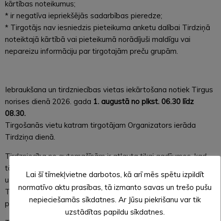
kārtības noteikumus;
* ir negatīva iepriekšējās sadarbības pieredze;
* Tirgotājs nav iesniedzis pieteikuma anketu dalībai Tirdziņā
noteiktajā kārtībā vai pieteikumā norādījuši maldīgu vai
nepareizu informāciju par tirgotajām preču grupām.
Iebraukšana un tirdzniecības vietas iekārtošana notiek Tirgus
norises dienā 2026. gada
1. augustā no plkst. 06.30 līdz
08.30.
Tirgošanās vietu katram tirgotājam Organizators ierāda
Tirdziņa dienā.
Tirdzniecība no automašīnām ir atļauta tikai gadījumos, kad
tā nepieciešama, lai nodrošinātu pārdodamās produkcijas
Lai šī tīmekļvietne darbotos, kā arī mēs spētu izpildīt
uzglabāšanu atbilstoši tehnoloģiskajām prasībām.
normatīvo aktu prasības, tā izmanto savas un trešo pušu
Tirdzniecības dalībniekam par to jāinformē Organizators
nepieciešamās sīkdatnes. Ar Jūsu piekrišanu var tik
pieteikuma anketā.
uzstādītas papildu sīkdatnes.