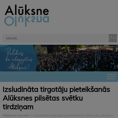
Izsludināta tirgotāju pieteikšanās
Alūksnes pilsētas svētku
tirdziņam
Alūksnes novads
>
Izsludināta tirgotāju pieteikšanās Alūksnes pilsētas