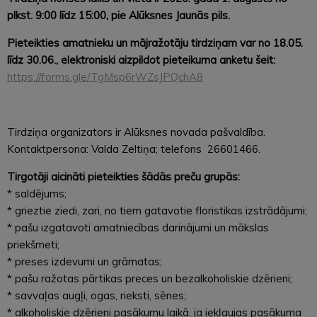
plkst. 9:00 līdz 15:00, pie Alūksnes Jaunās pils.
Pieteikties amatnieku un mājražotāju tirdziņam var no 18.05.
līdz 30.06., elektroniski aizpildot pieteikuma anketu šeit:
https://forms.gle/TgMsp6rWZsJPQchA8
Tirdziņa organizators ir Alūksnes novada pašvaldība.
Kontaktpersona: Valda Zeltiņa; telefons 26601466.
Tirgotāji aicināti pieteikties šādās preču grupās:
* saldējums;
* grieztie ziedi, zari, no tiem gatavotie floristikas izstrādājumi;
* pašu izgatavoti amatniecības darinājumi un mākslas
priekšmeti;
* preses izdevumi un grāmatas;
* pašu ražotas pārtikas preces un bezalkoholiskie dzērieni;
* savvaļas augļi, ogas, rieksti, sēnes;
* alkoholiskie dzērieni pasākumu laikā, ja iekļaujas pasākuma