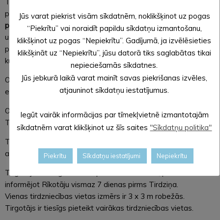
Tirdzniecības vietas demontāža, aprīkojuma un neiztirgotās
produkcijas izvešana notiek Tirgus norises dienā
pēc
Jūs varat piekrist visām sīkdatnēm, noklikšķinot uz pogas
plkst.15.00, bet ne vēlāk kā līdz plkst. 16.00
. Tirgotāji nedrīkst
“Piekrītu” vai noraidīt papildu sīkdatņu izmantošanu,
uzsākt izbraukšanu no savas tirdzniecības vietas ātrāk kā
klikšķinot uz pogas “Nepiekrītu”. Gadījumā, ja izvēlēsieties
plkst.15.00. Tirdzniecības laikā Tirgus teritorijā transporta
klikšķināt uz “Nepiekrītu”, jūsu datorā tiks saglabātas tikai
kustība aizliegta.
nepieciešamās sīkdatnes.
Jūs jebkurā laikā varat mainīt savas piekrišanas izvēles,
Organizators
nenodrošina
iespēju Tirgotājam pieslēgties
atjauninot sīkdatņu iestatījumus.
elektrībai. Tirgotāji drīkst izmantot savus ģeneratorus.
Organizators neatbild par Tirgotāja preču un mantu drošību
Iegūt vairāk informācijas par tīmekļvietnē izmantotajām
Tirdziņa laikā.
sīkdatnēm varat klikšķinot uz šīs saites
"Sīkdatņu politika"
Tirgotājs atbild par preču un tirdzniecības dokumentācijas
atbilstību Latvijas normatīvajiem aktiem un prasībām.
Piekrītu
Sīkdatņu iestatījumi
Nepiekrītu
Tirgotājs ir tiesīgs atsaukt pieteikuma anketu, par to
informējot Rīkotāju vismaz 7 dienas pirms Tirdziņa.
Vienas tirdzniecības vietas izmērs ir 3 x 3 m robežās.
Tirgotājs ir tiesīgs pieteikt vairākas tirdzniecības vietas.