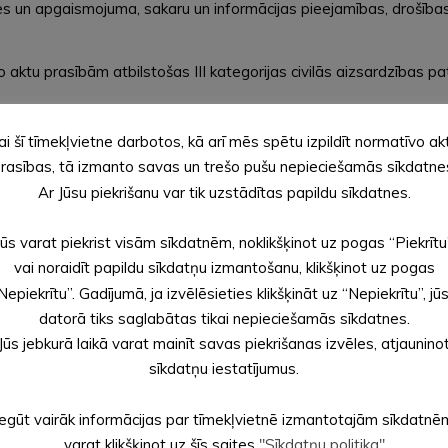
es un apgaismojuma, sakaru un informācijas pieejamības, drošības
aktu prasībām atbilstošas III kategorijas civilās aizsardzības p
 kopējās izmaksas ir 137 439 EUR, no kuriem 116 823 EUR ir Eiro
ai šī tīmekļvietne darbotos, kā arī mēs spētu izpildīt normatīvo ak
rasības, tā izmanto savas un trešo pušu nepieciešamās sīkdatne
Ar Jūsu piekrišanu var tik uzstādītas papildu sīkdatnes.
, paredzot III kategorijas civilās aizsardzības patvertņu aprīkošan
Jūs varat piekrist visām sīkdatnēm, noklikšķinot uz pogas “Piekrītu
s nodaļas projektu vadītāja Anastasija Ņedaivodina.
vai noraidīt papildu sīkdatņu izmantošanu, klikšķinot uz pogas
Nepiekrītu”. Gadījumā, ja izvēlēsieties klikšķināt uz “Nepiekrītu”, jū
datorā tiks saglabātas tikai nepieciešamās sīkdatnes.
Jūs jebkurā laikā varat mainīt savas piekrišanas izvēles, atjaunino
sīkdatņu iestatījumus.
Iegūt vairāk informācijas par tīmekļvietnē izmantotajām sīkdatnē
varat klikšķinot uz šīs saites
"Sīkdatņu politika"