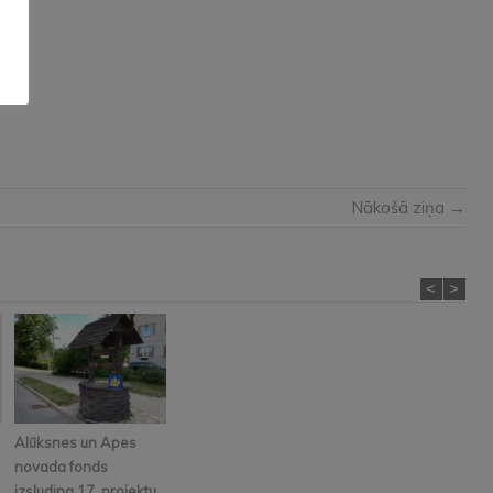
Nākošā ziņa →
<
>
Alūksnes un Apes
novada fonds
izsludina 17. projektu