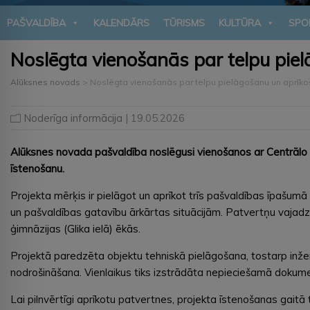
PAŠVALDĪBA
KALENDĀRS
TŪRISMS
KULTŪRA
SPO
Noslēgta vienošanās par telpu piel
Alūksnes novads
>
Noslēgta vienošanās par telpu pielāgošanu un aprīkoš
Noderīga informācija
| 19.05.2026
Alūksnes novada pašvaldība noslēgusi vienošanos ar Centrālo f
īstenošanu.
Projekta mērķis ir pielāgot un aprīkot trīs pašvaldības īpašumā 
un pašvaldības gatavību ārkārtas situācijām. Patvertņu vajadzī
ģimnāzijas (Glika ielā) ēkās.
Projektā paredzēta objektu tehniskā pielāgošana, tostarp inžen
nodrošināšana. Vienlaikus tiks izstrādāta nepieciešamā dokum
Lai pilnvērtīgi aprīkotu patvertnes, projekta īstenošanas gaitā