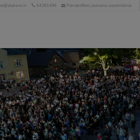
e@aluksne.lv
64381496
Pierakstīties jaunumu saņemšanai