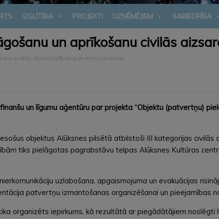
RTS
IZGLĪTĪBA
PROJEKTI
UZŅĒMĒJIEM
SABIEDRĪBA
āgošanu un aprīkošanu civilās aizsar
anu civilās aizsardzības patvertņu izveidei
inanšu un līgumu aģentūru par projekta “Objektu (patvertņu) pie
esošus objektus Alūksnes pilsētā atbilstoši III kategorijas civilās
bām tiks pielāgotas pagrabstāvu telpas Alūksnes Kultūras centra,
ierkomunikāciju uzlabošana, apgaismojuma un evakuācijas risināju
entācija patvertņu izmantošanas organizēšanai un pieejamības n
 tika organizēts iepirkums, kā rezultātā ar piegādātājiem noslēgti 