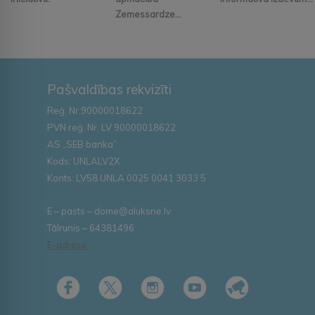
Zemessardze...
Pašvaldības rekvizīti
Reģ. Nr.90000018622
PVN reģ. Nr. LV 90000018622
AS „SEB banka”
Kods: UNLALV2X
Konts: LV58 UNLA 0025 0041 3033 5
E – pasts – dome@aluksne.lv
Tālrunis – 64381496
E-adrese