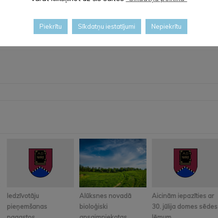
Piekrītu
Sīkdatņu iestatījumi
Nepiekrītu
Iedzīvotāju
Alūksnes novadā
Aicinām iepazīties ar
pieņemšanas
bioloģiski
30. jūlija domes sēdes
pagastos
apsaimniekotas
lēmum...