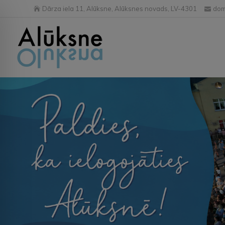
Dārza iela 11, Alūksne, Alūksnes novads, LV-4301
dom