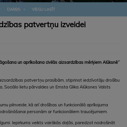
DARBS
VIEGLI LASĪT
dzības patvertņu izveidei
lāgošana un aprīkošana civilās aizsardzības mērķiem Alūksnē”
 aizsardzības patvertņu prasībām, stiprinot iedzīvotāju drošību
 Sociālo lietu pārvaldes un Ernsta Glika Alūksnes Valsts
mu pilnveide, kā arī drošības un funkcionālā aprīkojuma
odrošināšanai personām ar funkcionāliem traucējumiem.
līgumi. Iepirkums veikts vairākās daļās, paredzot nodrošināt