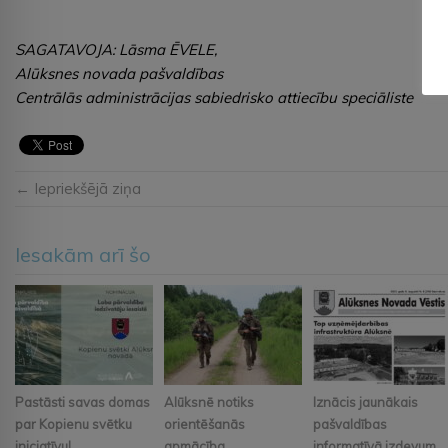
SAGATAVOJA: Lāsma ĒVELE,
Alūksnes novada pašvaldības
Centrālās administrācijas sabiedrisko attiecību speciāliste
← Iepriekšējā ziņa
Iesakām arī šo
Pastāsti savas domas
Alūksnē notiks
Iznācis jaunākais
par Kopienu svētku
orientēšanās
pašvaldības
iniciatīvu!
apmācība
informatīvā izdevum...