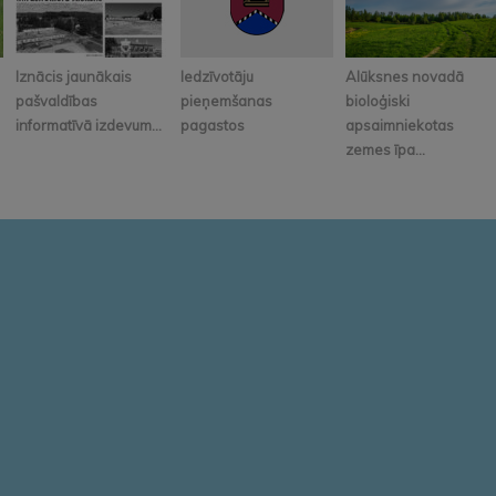
Iznācis jaunākais
Iedzīvotāju
Alūksnes novadā
pašvaldības
pieņemšanas
bioloģiski
informatīvā izdevum...
pagastos
apsaimniekotas
zemes īpa...