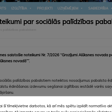
RTS
IZGLĪTĪBA
PROJEKTI
UZŅĒMĒJIEM
SABIEDRĪBA
noteikumi par sociālās palīdzības paba
lās palīdzības pabalstiem
es saistošie noteikumi Nr. 7/2026 “Grozījumi Alūksnes novada p
lūksnes novadā””.
r sociālās palīdzības pabalstiem noteiktos nosacījumus pabalsta
abalstu ēdināšanas izdevumu segšanai izglītības iestādē varēs s
ķiršanu.
ināšanas izdevumu segšanai varēs saņemt arī audzēkņi, kuri mācā
ai šī tīmekļvietne darbotos, kā arī mēs spētu izpildīt normatīvo ak
 pārskaitot pabalsta pieprasītāja kontā vai izmaksājot pašvaldī