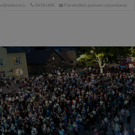
e@aluksne.lv
64381496
Pierakstīties jaunumu saņemšanai