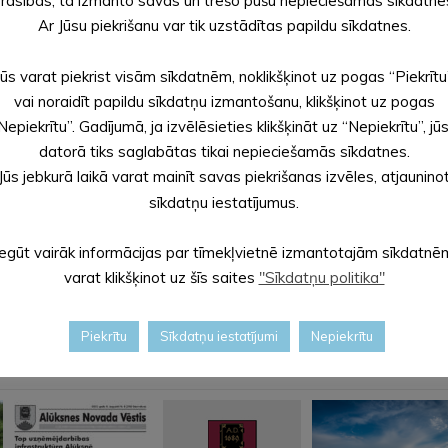
rasības, tā izmanto savas un trešo pušu nepieciešamās sīkdatne
Ar Jūsu piekrišanu var tik uzstādītas papildu sīkdatnes.
ālā publikācija izdevuma “Latvijas Vēstnesis” 15. maija numurā. Ar
Jūs varat piekrist visām sīkdatnēm, noklikšķinot uz pogas “Piekrītu
vai noraidīt papildu sīkdatņu izmantošanu, klikšķinot uz pogas
Nepiekrītu”. Gadījumā, ja izvēlēsieties klikšķināt uz “Nepiekrītu”, jū
datorā tiks saglabātas tikai nepieciešamās sīkdatnes.
Jūs jebkurā laikā varat mainīt savas piekrišanas izvēles, atjaunino
sīkdatņu iestatījumus.
Iegūt vairāk informācijas par tīmekļvietnē izmantotajām sīkdatnē
varat klikšķinot uz šīs saites
"Sīkdatņu politika"
Piekrītu
Sīkdatņu iestatījumi
Nepiekrītu