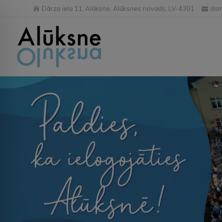
Dārza iela 11, Alūksne, Alūksnes novads, LV-4301
dom