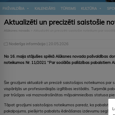
PAŠVALDĪBA
KALENDĀRS
TŪRISMS
KULTŪRA
SPO
Aktualizēti un precizēti saistošie 
Alūksnes novads
>
Aktualizēti un precizēti saistošie noteikumi par sociā
Noderīga informācija
| 20.05.2026
No 16. maija stājušies spēkā Alūksnes novada pašvaldības dom
noteikumos Nr. 11/2021 “Par sociālās palīdzības pabalstiem A
Šie grozījumi aktualizē un precizē saistošajos noteikumos pa
vispārējās un profesionālajās izglītības iestādēs. Turpmāk p
par trūcīgas vai maznodrošinātas mājsaimniecības statusa pieš
Tāpat grozījumi saistošajos noteikumos paredz, ka pabalstu ēd
L
pakalpojums, piešķirto pabalstu ēdināšanas izdevumu segšanai