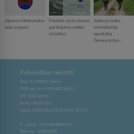
Atjaunos Melleņkalna
Pastāsti savas domas
Alūksnē notiks
ielas segumu
par Kopienu svētku
orientēšanās
iniciatīvu!
apmācība
Zemessardze...
Pašvaldības rekvizīti
Reģ. Nr.90000018622
PVN reģ. Nr. LV 90000018622
AS „SEB banka”
Kods: UNLALV2X
Konts: LV58 UNLA 0025 0041 3033 5
E – pasts – dome@aluksne.lv
Tālrunis – 64381496