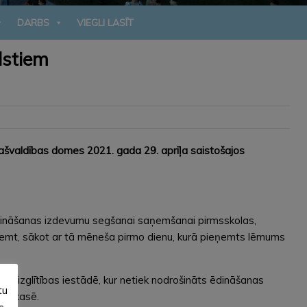
DARBS
VIEGLI LASĪT
lstiem
ašvaldības domes 2021. gada 29. aprīļa saistošajos
 ēdināšanas izdevumu segšanai saņemšanai pirmsskolas,
aņemt, sākot ar tā mēneša pirmo dienu, kurā pieņemts lēmums
s izglītības iestādē, kur netiek nodrošināts ēdināšanas
tu
bas kasē.