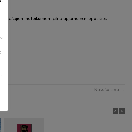
s.
 saistošajiem noteikumiem pilnā apjomā var iepazīties
”
su
t
m
Nākošā ziņa →
<
>