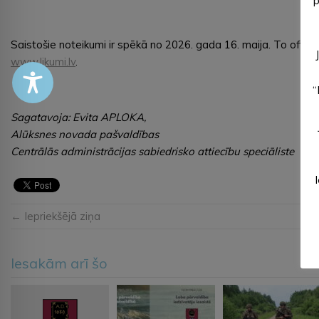
p
Saistošie noteikumi ir spēkā no 2026. gada 16. maija. To ofici
www.likumi.lv
.
“
Sagatavoja: Evita APLOKA,
Alūksnes novada pašvaldības
Centrālās administrācijas sabiedrisko attiecību speciāliste
← Iepriekšējā ziņa
Iesakām arī šo