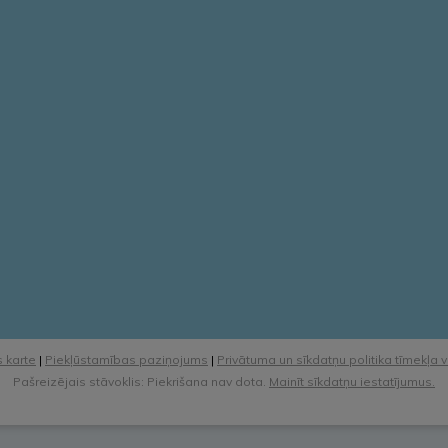
 karte
|
Piekļūstamības paziņojums
|
Privātuma un sīkdatņu politika tīmekļa 
Pašreizējais stāvoklis: Piekrišana nav dota.
Mainīt sīkdatņu iestatījumus.