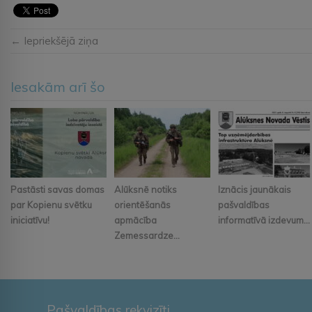
← Iepriekšējā ziņa
Iesakām arī šo
Pastāsti savas domas
Alūksnē notiks
Iznācis jaunākais
par Kopienu svētku
orientēšanās
pašvaldības
iniciatīvu!
apmācība
informatīvā izdevum...
Zemessardze...
Pašvaldības rekvizīti