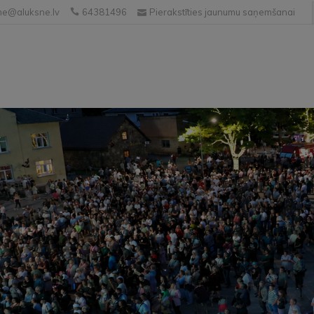
e@aluksne.lv
64381496
Pierakstīties jaunumu saņemšanai