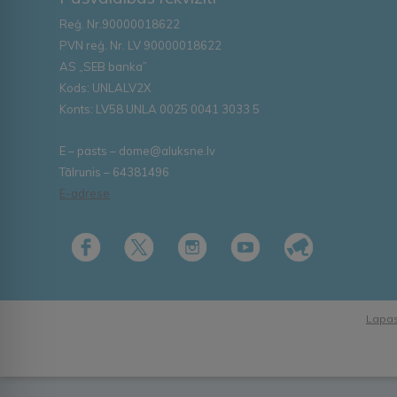
Reģ. Nr.90000018622
PVN reģ. Nr. LV 90000018622
AS „SEB banka”
Kods: UNLALV2X
Konts: LV58 UNLA 0025 0041 3033 5
E – pasts – dome@aluksne.lv
Tālrunis – 64381496
E-adrese
Lapas