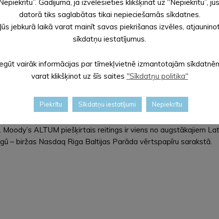
Nepiekrītu”. Gadījumā, ja izvēlēsieties klikšķināt uz “Nepiekrītu”, jū
datorā tiks saglabātas tikai nepieciešamās sīkdatnes.
Jūs jebkurā laikā varat mainīt savas piekrišanas izvēles, atjaunino
sīkdatņu iestatījumus.
Iegūt vairāk informācijas par tīmekļvietnē izmantotajām sīkdatnē
varat klikšķinot uz šīs saites
"Sīkdatņu politika"
atbalsta finanšu instrumentiem – aizdevumiem, garantijām un iegul
izvirzījusi kā atbalstāmas un svarīgas, tādejādi veicinot tautsa
Piekrītu
Sīkdatņu iestatījumi
Nepiekrītu
oody’s Ratings (“Moody’s”) 2025.gada 28.janvārī apstiprināja ALT
t līmenī, kāds tika apstiprināts 2024.gada 2.februārī. Kredītreiti
Moody’s ALTUM piešķirtais reitings ir viens no augstākajiem Latv
irgū – biržas Nasdaq Riga Baltijas Parāda vērtspapīru sarakstā.