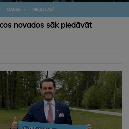
DARBS
VIEGLI LASĪT
ecos novados sāk piedāvāt