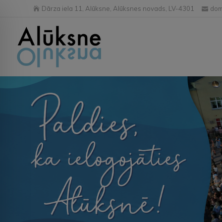
Dārza iela 11, Alūksne, Alūksnes novads, LV-4301
dom