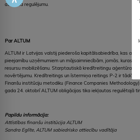
“
atbalsta regulējumu.
Par ALTUM
ALTUM ir Latvijas valstij piederoša kapitālsabiedrība, kas ar 
pieejamību uzņēmumiem un mājsaimniecībām, jomās, kuras valsts 
resursu mobilizēšanu. Starptautiskā kredītreitingu aģentūra M
novērtējumu. Kredītreitings un īstermiņa reitings P-2 ir tādā pa
Finanšu institūciju metodiku (Finance Companies Methodology). 
gada 24. oktobrī ALTUM obligācijas tika iekļautas regulētajā t
Papildu informācija:
Attīstības finanšu institūcija ALTUM
Sandra Eglīte, ALTUM sabiedrisko attiecību vadītāja