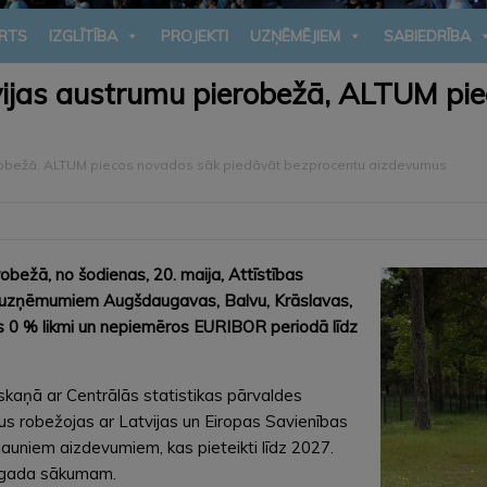
RTS
IZGLĪTĪBA
PROJEKTI
UZŅĒMĒJIEM
SABIEDRĪBA
tvijas austrumu pierobežā, ALTUM pi
ierobežā, ALTUM piecos novados sāk piedāvāt bezprocentu aizdevumus
bežā, no šodienas, 20. maija, Attīstības
mu uzņēmumiem Augšdaugavas, Balvu, Krāslavas,
0 % likmi un nepiemēros EURIBOR periodā līdz
aņā ar Centrālās statistikas pārvaldes
kus robežojas ar Latvijas un Eiropas Savienības
 jauniem aizdevumiem, kas pieteikti līdz 2027.
. gada sākumam.