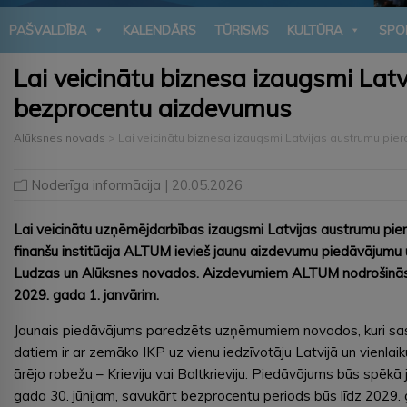
PAŠVALDĪBA
KALENDĀRS
TŪRISMS
KULTŪRA
SPO
Lai veicinātu biznesa izaugsmi La
bezprocentu aizdevumus
Alūksnes novads
>
Lai veicinātu biznesa izaugsmi Latvijas austrumu p
Noderīga informācija
| 20.05.2026
Lai veicinātu uzņēmējdarbības izaugsmi Latvijas austrumu piero
finanšu institūcija ALTUM ievieš jaunu aizdevumu piedāvāju
Ludzas un Alūksnes novados. Aizdevumiem ALTUM nodrošinās 
2029. gada 1. janvārim.
Jaunais piedāvājums paredzēts uzņēmumiem novados, kuri sask
datiem ir ar zemāko IKP uz vienu iedzīvotāju Latvijā un vienlai
ārējo robežu – Krieviju vai Baltkrieviju. Piedāvājums būs spēkā
gada 30. jūnijam, savukārt bezprocentu periods būs līdz 2029