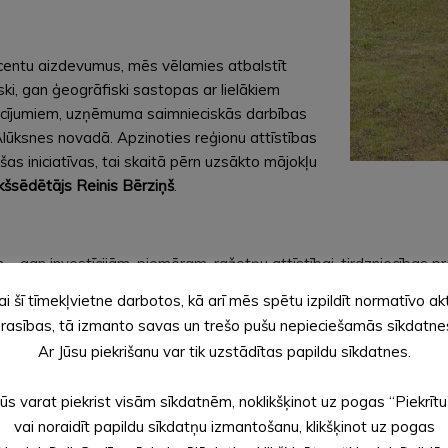
ocentu aizdevumus, mēs vēlamies atbalstīt
ki, gan ģeogrāfiski sastopas ar lielākiem
acījumiem, uzņēmuma saimnieciskās darbības
lūksnes novadā. Apzinoties reģionu attīstības
s iniciatīvas, tai skaitā pērn uzsākto mājokļu
šsēdētājs Reinis Bērziņš
.
an investīcijām, piemēram, ražotņu attīstībai, tirdzniecības pro
ai šī tīmekļvietne darbotos, kā arī mēs spētu izpildīt normatīvo ak
rasības, tā izmanto savas un trešo pušu nepieciešamās sīkdatne
Ar Jūsu piekrišanu var tik uzstādītas papildu sīkdatnes.
eta vai lauksaimniecības zeme atrodas šajos novados, savukārt p
uma nosacījumi tiks piemēroti ALTUM mikro aizdevumu, starta a
Jūs varat piekrist visām sīkdatnēm, noklikšķinot uz pogas “Piekrītu
s un lauksaimnieku apgrozāmo līdzekļu aizdevumu programmās. Pi
vai noraidīt papildu sīkdatņu izmantošanu, klikšķinot uz pogas
ālais valsts atbalsta apmērs, ko viens uzņēmums drīkst saņemt n