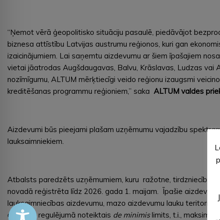
“Ņemot vērā ģeopolitisko situāciju pasaulē, piedāvājot bezpr
biznesa attīstību Latvijas austrumu reģionos, kuri gan ekonomis
izaicinājumiem. Lai saņemtu aizdevumu ar šiem īpašajiem nos
vietai jāatrodas Augšdaugavas, Balvu, Krāslavas, Ludzas vai A
nozīmīgumu, ALTUM mērķtiecīgi veido reģionu izaugsmi veicinoša
kreditēšanas programmu reģioniem,” saka
ALTUM valdes priek
Aizdevumi būs pieejami plašam uzņēmumu vajadzību spektram – g
lauksaimniekiem.
L
p
Atbalsts paredzēts uzņēmumiem, kuru ražotne, tirdzniecības vi
novadā reģistrēta līdz 2026. gada 1. maijam. Īpašie aizdev
lauksaimniecības aizdevumu, mazo aizdevumu lauku teritorijā
atbalsta regulējumā noteiktais
de minimis
limits, t.i., maksim