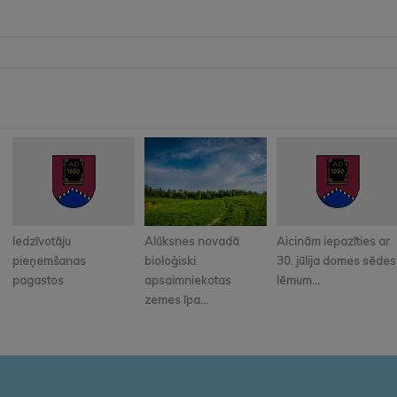
Iedzīvotāju
Alūksnes novadā
Aicinām iepazīties ar
pieņemšanas
bioloģiski
30. jūlija domes sēdes
pagastos
apsaimniekotas
lēmum...
zemes īpa...