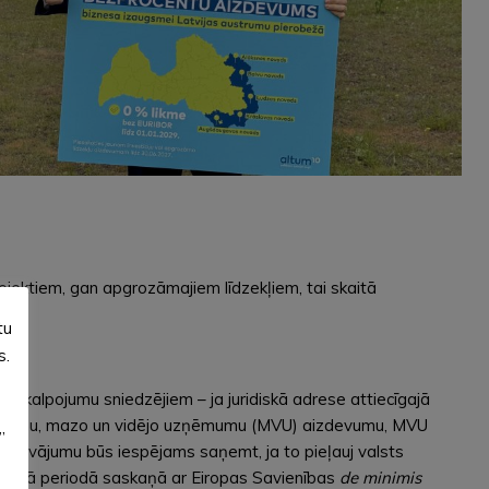
jektiem, gan apgrozāmajiem līdzekļiem, tai skaitā
tu
s.
akalpojumu sniedzējiem – ja juridiskā adrese attiecīgajā
izdevumu, mazo un vidējo uzņēmumu (MVU) aizdevumu, MVU
”
edāvājumu būs iespējams saņemt, ja to pieļauj valsts
oteiktā periodā saskaņā ar Eiropas Savienības
de minimis