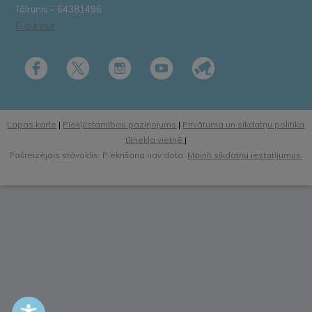
Tālrunis – 64381496
E-adrese
Lapas karte
|
Piekļūstamības paziņojums
|
Privātuma un sīkdatņu politika
tīmekļa vietnē
|
Pašreizējais stāvoklis: Piekrišana nav dota.
Mainīt sīkdatņu iestatījumus.