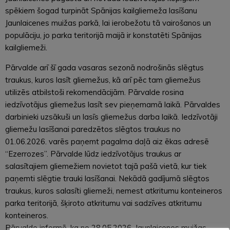
spēkiem šogad turpināt Spānijas kailgliemeža lasīšanu
Jaunlaicenes muižas parkā, lai ierobežotu tā vairošanos un
populāciju, jo parka teritorijā maijā ir konstatēti Spānijas
kailgliemeži.
Pārvalde arī šī gada vasaras sezonā nodrošinās slēgtus
traukus, kuros lasīt gliemežus, kā arī pēc tam gliemežus
utilizēs atbilstoši rekomendācijām. Pārvalde rosina
iedzīvotājus gliemežus lasīt sev pieņemamā laikā. Pārvaldes
darbinieki uzsākuši un lasīs gliemežus darba laikā. Iedzīvotāji
gliemežu lasīšanai paredzētos slēgtos traukus no
01.06.2026. varēs paņemt pagalma daļā aiz ēkas adresē
“Ezerrozes”. Pārvalde lūdz iedzīvotājus traukus ar
salasītajiem gliemežiem novietot tajā pašā vietā, kur tiek
paņemti slēgtie trauki lasīšanai. Nekādā gadījumā slēgtos
traukus, kuros salasīti gliemeži, nemest atkritumu konteineros
parka teritorijā, šķiroto atkritumu vai sadzīves atkritumu
konteineros.
Pārvalde informē, ka no 28.05.2026. Jaunlaicenes muižas