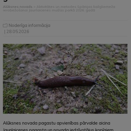
Alūksnes novads
>
Aktivitātes un metodes Spānijas kailgliemeža
ierobežošanai Jaunlaicenes muižas parkā 2026. gadā
Noderīga informācija
| 28.05.2026
Alūksnes novada pagastu apvienības pārvalde aicina
Jaunlaicenes pagasta un novada iedzīvotājus kopīgiem