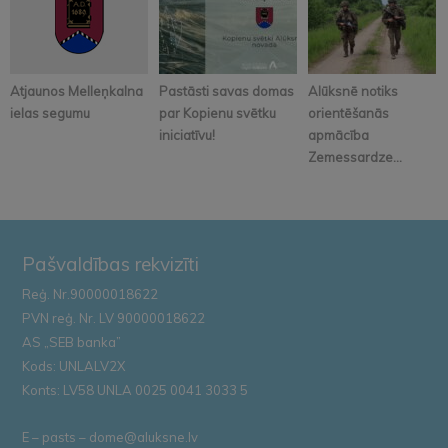
Atjaunos Melleņkalna
Pastāsti savas domas
Alūksnē notiks
ielas segumu
par Kopienu svētku
orientēšanās
iniciatīvu!
apmācība
Zemessardze...
Pašvaldības rekvizīti
Reģ. Nr.90000018622
PVN reģ. Nr. LV 90000018622
AS „SEB banka”
Kods: UNLALV2X
Konts: LV58 UNLA 0025 0041 3033 5
E – pasts – dome@aluksne.lv