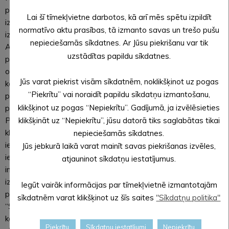
parkā uzsākta Spānijas kailgliemeža ierobežošana un
Lai šī tīmekļvietne darbotos, kā arī mēs spētu izpildīt
izskaušana arī ar limacīdiem (granulām). Parkā par to
normatīvo aktu prasības, tā izmanto savas un trešo pušu
izvietotas brīdinājuma zīmes.
nepieciešamās sīkdatnes. Ar Jūsu piekrišanu var tik
Atkarībā no laika apstākļiem, Spānijas kailgliemeža
uzstādītas papildu sīkdatnes.
populācijas lieluma, nepieciešamības gadījumā pārvalde
organizēs gliemežu savākšanas talku. Pārvaldes
Jūs varat piekrist visām sīkdatnēm, noklikšķinot uz pogas
kontaktpersona par gliemežu ierobežošanas organizatorisko
“Piekrītu” vai noraidīt papildu sīkdatņu izmantošanu,
procesu Jaunlaicenē ir ēku un apsaimniekojamās teritorijas
klikšķinot uz pogas “Nepiekrītu”. Gadījumā, ja izvēlēsieties
pārzine Judīte Kaktiņa, telefons 29489910.
klikšķināt uz “Nepiekrītu”, jūsu datorā tiks saglabātas tikai
Pārvalde atgādina, ka novada iedzīvotājiem katra pagasta
klientu apkalpošanas centrā – bibliotēkā ir iespējams
nepieciešamās sīkdatnes.
iepazīties ar pieejamo informāciju par Spānijas kailgliemeža
Jūs jebkurā laikā varat mainīt savas piekrišanas izvēles,
ierobežošanu, tai skaitā savos īpašumos. Ar papildu
atjauninot sīkdatņu iestatījumus.
informāciju var iepazīties Dabas aizsardzības pārvaldes
izveidotajā tīmekļvietnē www.invazivs.lv “Invazīvo sugu
Iegūt vairāk informācijas par tīmekļvietnē izmantotajām
pārvaldnieks” pieejamajiem materiāliem, kā arī izdevumu
sīkdatnēm varat klikšķinot uz šīs saites
"Sīkdatņu politika"
“Spānijas kailgliemezis (Arion vulgaris) un citu invazīvo
kailgliemežu sugas Latvijā un to ierobežošanas metodes”. Ja
Piekrītu
Sīkdatņu iestatījumi
Nepiekrītu