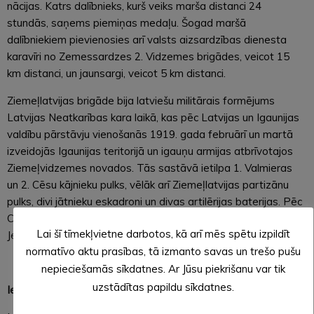
nācijas. Katrs dalībnieks, kurš veiks marša distanci 24
stundās, saņems piemiņas medaļu. Šogad maršā
dalībniekiem pievienosies arī valsts aizsardzības dienesta
karavīri no Zemessardzes 2. Vidzemes brigādes, veicot 15
km distanci, un jaunsargi, veicot 5 km distanci.
Ziemeļlatvijas brigāde bija latviešu militārais formējums
Latvijas Neatkarības kara laikā, kas pēc Latvijas un Igaunijas
valdību pārstāvju vienošanās 1919. gada februārī un martā
izveidojās Igaunijas teritorijā un igauņu armijas atbrīvotajos
Ziemeļvidzemes novados. Tās sastāvā ietilpa 1. Valmieras
un 2. Cēsu kājnieku pulks, vēlāk arī Ziemeļlatvijas partizānu
pulks, divi jātnieku eskadroni un divas artilērijas baterijas. Pēc
Cēsu kaujām no rezerves bataljona uzsāka formēt 3.
Lai šī tīmekļvietne darbotos, kā arī mēs spētu izpildīt
Jelgavas kājnieku pulku.
normatīvo aktu prasības, tā izmanto savas un trešo pušu
nepieciešamās sīkdatnes. Ar Jūsu piekrišanu var tik
uzstādītas papildu sīkdatnes.
Iedzīvotāju ievērībai!