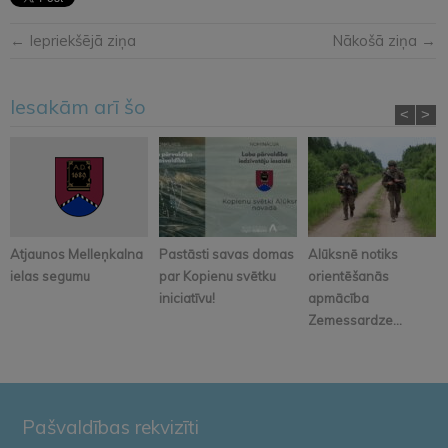
← Iepriekšējā ziņa
Nākošā ziņa →
Iesakām arī šo
<
>
Atjaunos Melleņkalna
Pastāsti savas domas
Alūksnē notiks
ielas segumu
par Kopienu svētku
orientēšanās
iniciatīvu!
apmācība
Zemessardze...
Pašvaldības rekvizīti