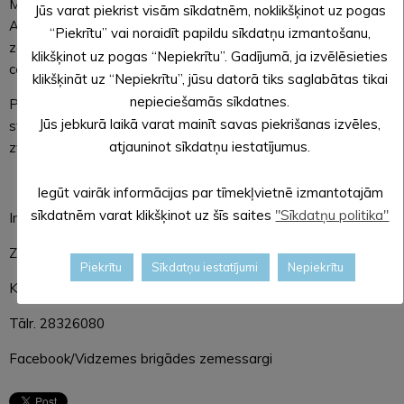
Maršs notiks gan diennakts gaišajā, gan tumšajā laikā
Jūs varat piekrist visām sīkdatnēm, noklikšķinot uz pogas
Alūksnes, Gulbenes un Madonas novadā. Karavīri un
“Piekrītu” vai noraidīt papildu sīkdatņu izmantošanu,
zemessargi pārvietosies pa koplietošanas ceļiem, ievērojot
klikšķinot uz pogas “Nepiekrītu”. Gadījumā, ja izvēlēsieties
ceļu satiksmes noteikumus.
klikšķināt uz “Nepiekrītu”, jūsu datorā tiks saglabātas tikai
nepieciešamās sīkdatnes.
Pateicamies iedzīvotājiem par atbalstu Latvijas aizsardzības
Jūs jebkurā laikā varat mainīt savas piekrišanas izvēles,
stiprināšanā. Jautājumu vai neskaidrību gadījumos aicinām
atjauninot sīkdatņu iestatījumus.
zvanīt uz tālruņa numuru 28326080.
Iegūt vairāk informācijas par tīmekļvietnē izmantotajām
sīkdatnēm varat klikšķinot uz šīs saites
"Sīkdatņu politika"
Informāciju sagatavoja
Zemessardzes 2. Vidzemes brigādes
Piekrītu
Sīkdatņu iestatījumi
Nepiekrītu
Komunikācijas daļa
Tālr. 28326080
Facebook/Vidzemes brigādes zemessargi