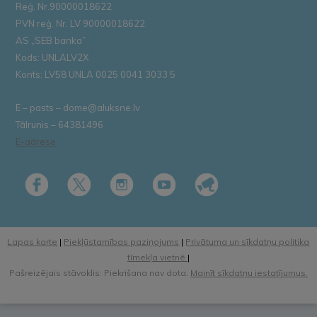
Reģ. Nr.90000018622
PVN reģ. Nr. LV 90000018622
AS „SEB banka”
Kods: UNLALV2X
Konts: LV58 UNLA 0025 0041 3033 5
E – pasts – dome@aluksne.lv
Tālrunis – 64381496
E-adrese
Lapas karte
|
Piekļūstamības paziņojums
|
Privātuma un sīkdatņu politika
tīmekļa vietnē
|
Pašreizējais stāvoklis: Piekrišana nav dota.
Mainīt sīkdatņu iestatījumus.