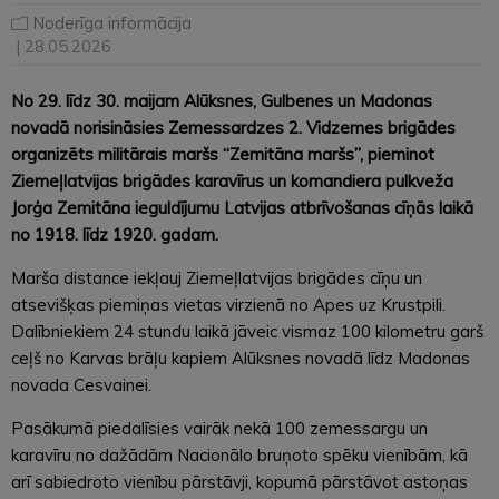
Noderīga informācija
| 28.05.2026
No 29. līdz 30. maijam Alūksnes, Gulbenes un Madonas
novadā norisināsies Zemessardzes 2. Vidzemes brigādes
organizēts militārais maršs “Zemitāna maršs”, pieminot
Ziemeļlatvijas brigādes karavīrus un komandiera pulkveža
Jorģa Zemitāna ieguldījumu Latvijas atbrīvošanas cīņās laikā
no 1918. līdz 1920. gadam.
Marša distance iekļauj Ziemeļlatvijas brigādes cīņu un
atsevišķas piemiņas vietas virzienā no Apes uz Krustpili.
Dalībniekiem 24 stundu laikā jāveic vismaz 100 kilometru garš
ceļš no Karvas brāļu kapiem Alūksnes novadā līdz Madonas
novada Cesvainei.
Pasākumā piedalīsies vairāk nekā 100 zemessargu un
karavīru no dažādām Nacionālo bruņoto spēku vienībām, kā
arī sabiedroto vienību pārstāvji, kopumā pārstāvot astoņas