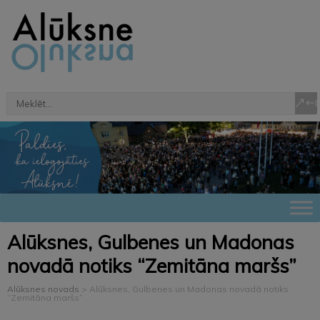
Alūksnes, Gulbenes un Madonas
novadā notiks “Zemitāna maršs”
Alūksnes novads
>
Alūksnes, Gulbenes un Madonas novadā notiks
“Zemitāna maršs”