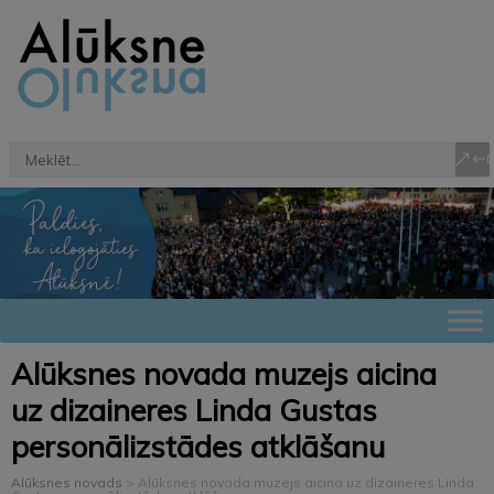
Alūksnes novada muzejs aicina
uz dizaineres Linda Gustas
personālizstādes atklāšanu
Alūksnes novads
>
Alūksnes novada muzejs aicina uz dizaineres Linda