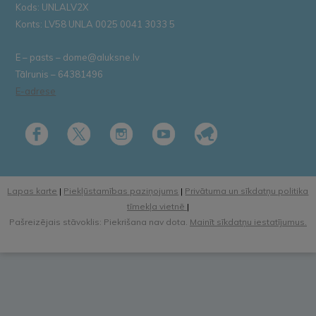
Kods: UNLALV2X
Konts: LV58 UNLA 0025 0041 3033 5
E – pasts – dome@aluksne.lv
Tālrunis – 64381496
E-adrese
Lapas karte
|
Piekļūstamības paziņojums
|
Privātuma un sīkdatņu politika
tīmekļa vietnē
|
Pašreizējais stāvoklis: Piekrišana nav dota.
Mainīt sīkdatņu iestatījumus.