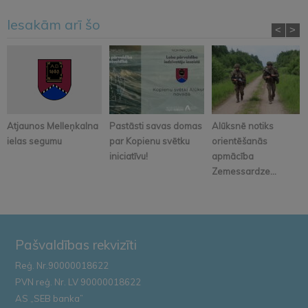
Iesakām arī šo
<
>
Atjaunos Melleņkalna
Pastāsti savas domas
Alūksnē notiks
ielas segumu
par Kopienu svētku
orientēšanās
iniciatīvu!
apmācība
Zemessardze...
Pašvaldības rekvizīti
Reģ. Nr.90000018622
PVN reģ. Nr. LV 90000018622
AS „SEB banka”