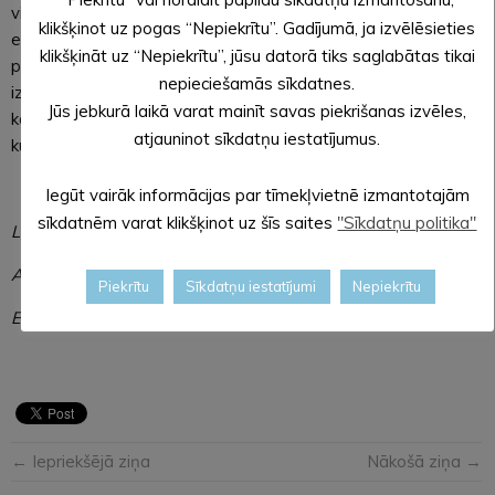
virzieni atspoguļo viens otru caur krāsām, siluetiem un
klikšķinot uz pogas “Nepiekrītu”. Gadījumā, ja izvēlēsieties
emocijām. Eksperimentālo tērpu kolekcija apvieno skulpturālu
klikšķināt uz “Nepiekrītu”, jūsu datorā tiks saglabātas tikai
piegriezumu ar abstraktām apdrukām, kas atgādina audumā
nepieciešamās sīkdatnes.
izšķīdušu akvareli. Izstādi papildina modes ilustrācijas, kas
Jūs jebkurā laikā varat mainīt savas piekrišanas izvēles,
kalpo nevis kā vienkāršas skices, bet gan patstāvīgi tver
atjauninot sīkdatņu iestatījumus.
kustību, noskaņu un māksliniecisko transformāciju.
Iegūt vairāk informācijas par tīmekļvietnē izmantotajām
sīkdatnēm varat klikšķinot uz šīs saites
"Sīkdatņu politika"
Linda APŠUSALA
Alūksnes novada muzeja
Piekrītu
Sīkdatņu iestatījumi
Nepiekrītu
Ekspozīciju un izstāžu kuratore
← Iepriekšējā ziņa
Nākošā ziņa →