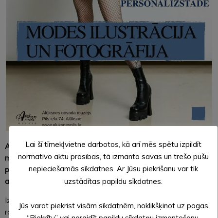
Lai šī tīmekļvietne darbotos, kā arī mēs spētu izpildīt
Alūksnes novada muzejs aicina uz
mūsu novadnieces –
normatīvo aktu prasības, tā izmanto savas un trešo pušu
modes ilustratores un dizaineres Lindas Gustas
nepieciešamās sīkdatnes. Ar Jūsu piekrišanu var tik
personālizstādes “Modes ilustrācija un fotogrāfija”
uzstādītas papildu sīkdatnes.
atklāšanas pasākumu sestdien, 30.maijā, plkst. 12.00.
Izstādē “Modes ilustrācija un fotogrāfija” varēs aplūkot
Jūs varat piekrist visām sīkdatnēm, noklikšķinot uz pogas
radošu dialogu starp tērpu dizainu un mākslu, kur abi šie
“Piekrītu” vai noraidīt papildu sīkdatņu izmantošanu,