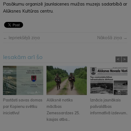
Pasākumu organizē Jaunlaicenes muižas muzejs sadarbībā ar
Alūksnes Kultūras centru.
← Iepriekšējā ziņa
Nākošā ziņa →
Iesakām arī šo
<
>
Pastāsti savas domas
Alūksnē notiks
Iznācis jaunākais
par Kopienu svētku
mācības
pašvaldības
iniciatīvu!
Zemessardzes 25.
informatīvā izdevum...
kaujas atba...