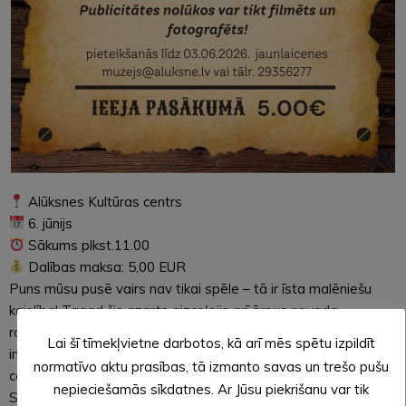
Alūksnes Kultūras centrs
6. jūnijs
Sākums plkst.11.00
Dalības maksa: 5,00 EUR
Puns mūsu pusē vairs nav tikai spēle – tā ir īsta malēniešu
kaislība! Tagad šis azarts aizceļojis arī ārpus novada
robežām. Tāpēc 6. jūniiā plkst.11.00 aicinām Puna draugus un
Lai šī tīmekļvietne darbotos, kā arī mēs spētu izpildīt
interesentus uz Puna spēles festivālu Alūksnes Kultūras
normatīvo aktu prasības, tā izmanto savas un trešo pušu
centrā!
nepieciešamās sīkdatnes. Ar Jūsu piekrišanu var tik
Sava dalība pasākumā jāpiesaka līdz 3. jūnijam, rakstot uz e-