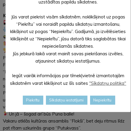
uzstādītas papildu sīkdatnes.
pastu: jaunlaicenesmuzejs@aluksne.lv vai tālruni 29356277.
Kas sagaidāms?
Jūs varat piekrist visām sīkdatnēm, noklikšķinot uz pogas
Spēlēsim Punu
“Piekrītu” vai noraidīt papildu sīkdatņu izmantošanu,
Baudīsim dziesmas un dejas
klikšķinot uz pogas “Nepiekrītu”. Gadījumā, ja izvēlēsieties
Cienāsimies ar gardām maltītēm
klikšķināt uz “Nepiekrītu”, jūsu datorā tiks saglabātas tikai
Piedzīvosim pārsteigumus
nepieciešamās sīkdatnes.
izcīnīsim skaistas balvas no keramikas meistara Uģa
Jūs jebkurā laikā varat mainīt savas piekrišanas izvēles,
Puzuļa
atjauninot sīkdatņu iestatījumus.
Festivāla dalībniekus iepriecinās arī jaunākais izdevums
“Puna Vēstis” Nr. 3, kurā atradīsiet sezonas spilgtākos
Iegūt vairāk informācijas par tīmekļvietnē izmantotajām
notikumus, karstākās ziņas un jaunās 2026./2027. gada
sīkdatnēm varat klikšķinot uz šīs saites
"Sīkdatņu politika"
sezonas spēļu grafiku.
Par gardēžu cienīgu maltīti rūpēsies šefpavāru duets Anita
un Toms, kuri sola īstus garšu svētkus un enerģiju lustīgai
Piekrītu
Sīkdatņu iestatījumi
Nepiekrītu
vakara ballei.
Un jā – šogad arī būs Puna balle!
Vakaru atklās kultūras ansamblis “Flokši”, bet deju ritmus līdz
pat rītam uzkurinās grupa “Putukvass”.