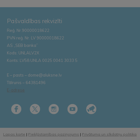
Pašvaldības rekvizīti
Reģ. Nr.90000018622
PVN reģ. Nr. LV 90000018622
AS „SEB banka”
Kods: UNLALV2X
Konts: LV58 UNLA 0025 0041 3033 5
E – pasts – dome@aluksne.lv
Tālrunis – 64381496
E-adrese
Lapas karte
|
Piekļūstamības paziņojums
|
Privātuma un sīkdatņu politika