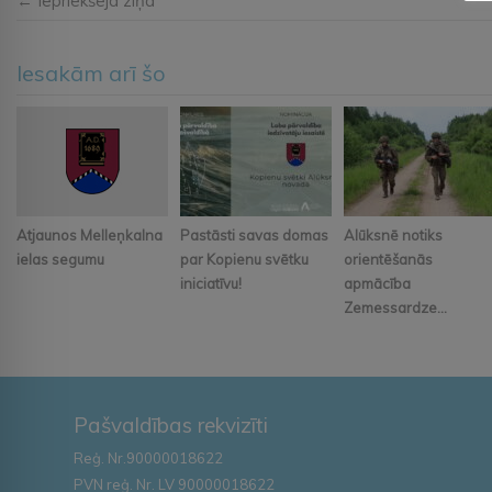
← Iepriekšējā ziņa
Iesakām arī šo
Atjaunos Melleņkalna
Pastāsti savas domas
Alūksnē notiks
ielas segumu
par Kopienu svētku
orientēšanās
iniciatīvu!
apmācība
Zemessardze...
Pašvaldības rekvizīti
Reģ. Nr.90000018622
PVN reģ. Nr. LV 90000018622