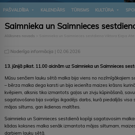
PAŠVALDĪBA
KALENDĀRS
TŪRISMS
KULTŪRA
SPO
Saimnieka un Saimnieces sestdiena
Alūksnes novads
>
Saimnieka un Saimnieces sestdiena Viktora Ķirpa At
Noderīga informācija
| 02.06.2026
13. jūnijā plkst. 11.00 aicinām uz Saimnieka un Saimnieces ses
Mūsu senčiem lauku sētā malka bija viens no nozīmīgākajiem sai
– bērza malka dega karsti un bija iecienīta maizes krāsns kuri
kvēpiem, alksnis tika izmantots gaļas un zivju kūpināšanā, savu
sagatavošana bija svarīgs ikgadējs darbs, kurā piedalījās visa
mājas siltums, gan ikdienas maltītes.
Saimnieka un Saimnieces sestdienā kopīgi sagatavosim malkas
kādas koksnes malka senāk izmantota mājas siltumam, maizes 
darbiem lauku sētā.