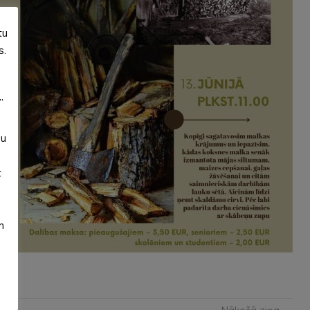
tu
s.
”
su
t
m