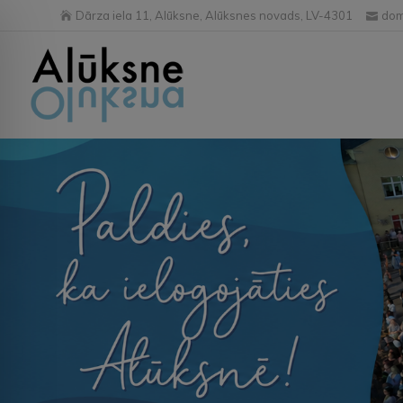
Dārza iela 11, Alūksne, Alūksnes novads, LV-4301
dom