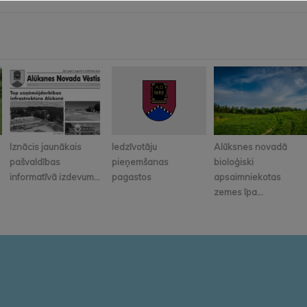
Iznācis jaunākais
Iedzīvotāju
Alūksnes novadā
pašvaldības
pieņemšanas
bioloģiski
informatīvā izdevum...
pagastos
apsaimniekotas
zemes īpa...