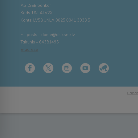
AS „SEB banka”
Kods: UNLALV2X
Konts: LV58 UNLA 0025 0041 3033 5
E – pasts – dome@aluksne.lv
Tālrunis – 64381496
E-adrese
Lapas