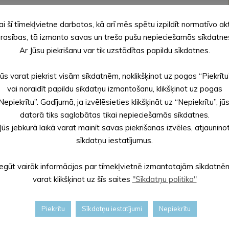
ai šī tīmekļvietne darbotos, kā arī mēs spētu izpildīt normatīvo ak
rasības, tā izmanto savas un trešo pušu nepieciešamās sīkdatne
Ar Jūsu piekrišanu var tik uzstādītas papildu sīkdatnes.
Jūs varat piekrist visām sīkdatnēm, noklikšķinot uz pogas “Piekrītu
vai noraidīt papildu sīkdatņu izmantošanu, klikšķinot uz pogas
Nepiekrītu”. Gadījumā, ja izvēlēsieties klikšķināt uz “Nepiekrītu”, jū
datorā tiks saglabātas tikai nepieciešamās sīkdatnes.
 un pavadīt dienu vēsturiskā lauku sētas gaisotnē!
Jūs jebkurā laikā varat mainīt savas piekrišanas izvēles, atjaunino
sīkdatņu iestatījumus.
Iegūt vairāk informācijas par tīmekļvietnē izmantotajām sīkdatnē
varat klikšķinot uz šīs saites
"Sīkdatņu politika"
Piekrītu
Sīkdatņu iestatījumi
Nepiekrītu