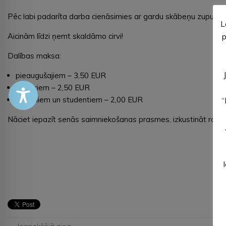
Pēc labi padarīta darba cienāsimies ar gardu skābeņu zupu.
L
Aicinām līdzi ņemt skaldāmo cirvi!
p
Dalības maksa:
pieaugušajiem – 3,50 EUR
senioriem – 2,50 EUR
skolēniem un studentiem – 2,00 EUR
“
Nāciet iepazīt senās saimniekošanas prasmes, izkustināt rokas