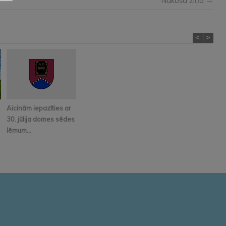
Nākošā ziņa →
<
>
Aicinām iepazīties ar
30. jūlija domes sēdes
lēmum...