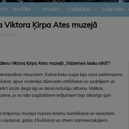
RTS
IZGLĪTĪBA
PROJEKTI
UZŅĒMĒJIEM
SABIEDRĪBA
 Viktora Ķirpa Ates muzejā
es muzejā
tdienu Viktora Ķirpa Ates muzejā „Vidzemes lauku sētā”!
mniecības resursiem. Katrai koku sugai bija savs pielietojums
nāšanai, apse noderēja dūmvada attīrīšanai no sodrējiem un
kārt ozols dega ilgi un deva noturīgu siltumu. Malkas
 saime, jo no labi sagādātiem krājumiem bija atkarīgs gan
 krājumus muzeja maizes krāsns kurināšanai un iepazīsim,
cepšanai, gaļas žāvēšanai un citiem saimnieciskajiem