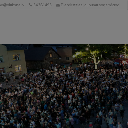
e@aluksne.lv
64381496
Pierakstīties jaunumu saņemšanai