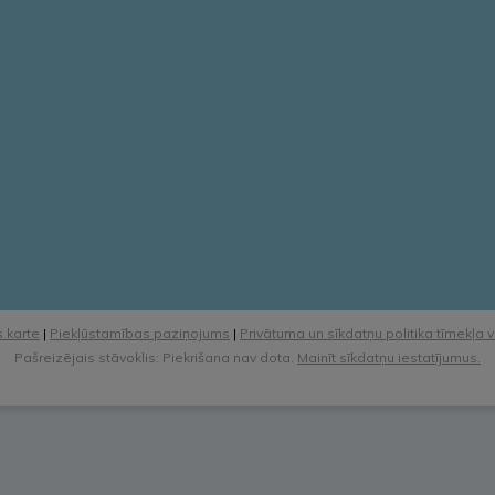
 karte
|
Piekļūstamības paziņojums
|
Privātuma un sīkdatņu politika tīmekļa 
Pašreizējais stāvoklis: Piekrišana nav dota.
Mainīt sīkdatņu iestatījumus.