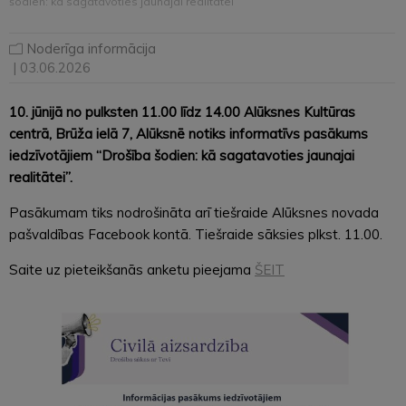
šodien: kā sagatavoties jaunajai realitātei”
Noderīga informācija
| 03.06.2026
10. jūnijā no pulksten 11.00 līdz 14.00 Alūksnes Kultūras
centrā, Brūža ielā 7, Alūksnē notiks informatīvs pasākums
iedzīvotājiem “Drošība šodien: kā sagatavoties jaunajai
realitātei”.
Pasākumam tiks nodrošināta arī tiešraide Alūksnes novada
pašvaldības Facebook kontā. Tiešraide sāksies plkst. 11.00.
Saite uz pieteikšanās anketu pieejama
ŠEIT