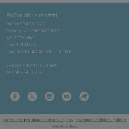
Pašvaldības rekvizīti
Reģ. Nr.90000018622
PVN reģ. Nr. LV 90000018622
AS „SEB banka”
Kods: UNLALV2X
Konts: LV58 UNLA 0025 0041 3033 5
E – pasts – dome@aluksne.lv
Tālrunis – 64381496
E-adrese
Lapas karte
|
Piekļūstamības paziņojums
|
Privātuma un sīkdatņu politika
tīmekļa vietnē
|