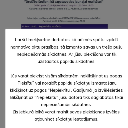
Lai šī tīmekļvietne darbotos, kā arī mēs spētu izpildīt
normatīvo aktu prasības, tā izmanto savas un trešo pušu
nepieciešamās sīkdatnes. Ar Jūsu piekrišanu var tik
uzstādītas papildu sīkdatnes.
Jūs varat piekrist visām sīkdatnēm, noklikšķinot uz pogas
“Piekrītu” vai noraidīt papildu sīkdatņu izmantošanu,
klikšķinot uz pogas “Nepiekrītu”. Gadījumā, ja izvēlēsieties
klikšķināt uz “Nepiekrītu”, jūsu datorā tiks saglabātas tikai
nepieciešamās sīkdatnes.
Jūs jebkurā laikā varat mainīt savas piekrišanas izvēles,
atjauninot sīkdatņu iestatījumus.