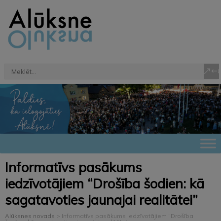
Informatīvs pasākums
iedzīvotājiem “Drošība šodien: kā
sagatavoties jaunajai realitātei”
Alūksnes novads
>
Informatīvs pasākums iedzīvotājiem “Drošība