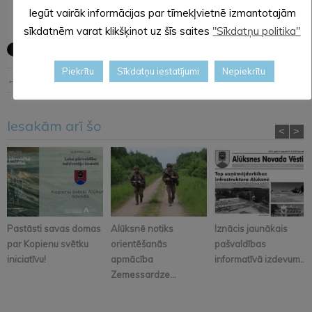
Iegūt vairāk informācijas par tīmekļvietnē izmantotajām
sīkdatnēm varat klikšķinot uz šīs saites
"Sīkdatņu politika"
Piekrītu
Sīkdatņu iestatījumi
Nepiekrītu
← Iepriekšējā ziņa
Nākošā ziņa →
Iesakām arī šo
<
>
Pastāsti savas domas
Alūksnē notiks
Iznācis jaunākais
par Kopienu svētku
orientēšanās
pašvaldības
iniciatīvu!
apmācība
informatīvā izdevum...
Zemessardze...