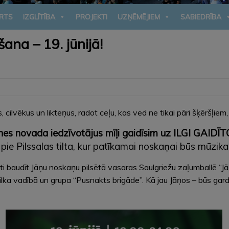
RTS
IZGLĪTĪBA
PROJEKTI
UZŅĒMĒJIEM
SABIEDRĪBA
ana – 19. jūnijā!
, cilvēkus un likteņus, radot ceļu, kas ved ne tikai pāri šķēršļiem
ūksnes novada iedzīvotājus mīļi gaidīsim uz ILGI G
 pie Pilssalas tilta, kur patīkamai noskaņai būs mūzik
nāti baudīt Jāņu noskaņu pilsētā vasaras Saulgriežu zaļumballē “
ilka vadībā un grupa “Pusnakts brigāde”. Kā jau Jāņos – būs gard