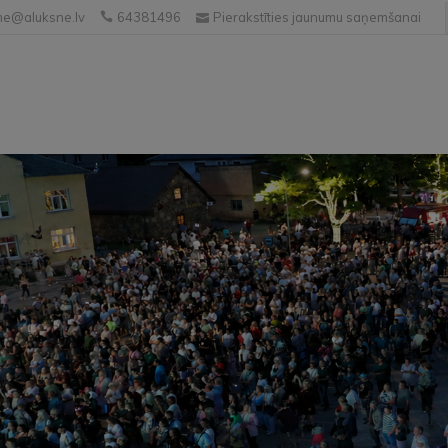
e@aluksne.lv
64381496
Pierakstīties jaunumu saņemšanai