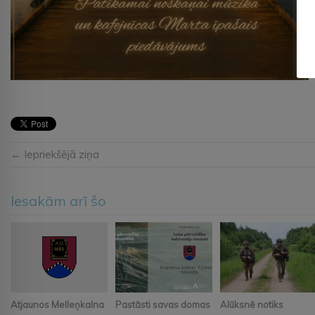
← Iepriekšējā ziņa
Iesakām arī šo
Atjaunos Melleņkalna
Pastāsti savas domas
Alūksnē notiks