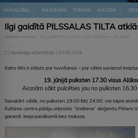
PAŠVALDĪBA
KALENDĀRS
TŪRISMS
KULTŪRA
SPO
Ilgi gaidītā PILSSALAS TILTA atklāš
Alūksnes novads
>
Ilgi gaidītā PILSSALAS TILTA atklāšana – 19. jūnijā!
Noderīga informācija
| 04.06.2026
Katrs tilts ir stāsts par tuvošanos – par vēlmi savienot krastus
19. jūnijā pulksten 17.30 visus Al
Aicinām sākt pulcēties jau no pulksten 16.30
Savukārt vēlāk, no pulksten 19.00 līdz 24.00, visi laipni aici
Kultūras centra pūtēju orķestris “Smiltene” diriģenta Pētera V
garumā. Ieeja pasākumā bez maksas.