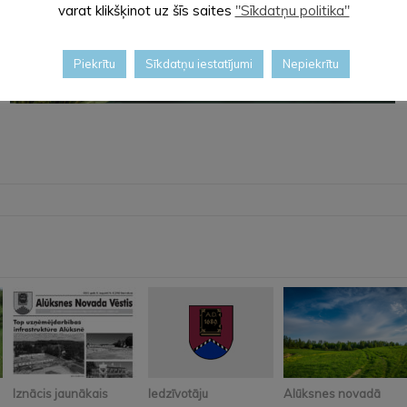
varat klikšķinot uz šīs saites
"Sīkdatņu politika"
Piekrītu
Sīkdatņu iestatījumi
Nepiekrītu
Iznācis jaunākais
Iedzīvotāju
Alūksnes novadā