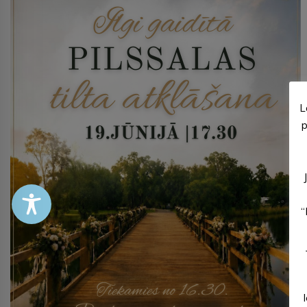
L
p
“