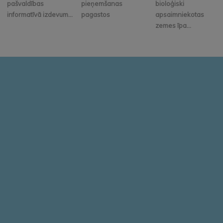
pašvaldības
pieņemšanas
bioloģiski
informatīvā izdevum...
pagastos
apsaimniekotas
zemes īpa...