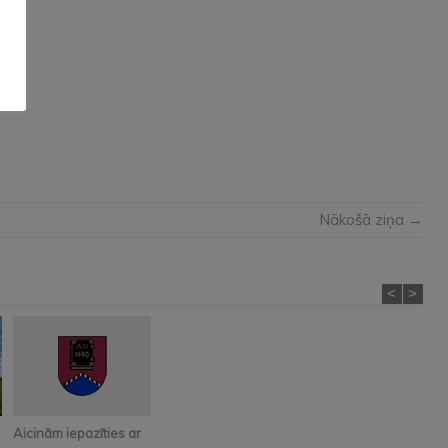
Nākošā ziņa →
<
>
Aicinām iepazīties ar