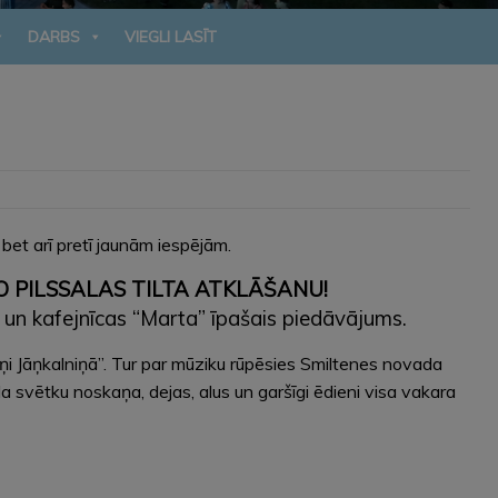
DARBS
VIEGLI LASĪT
, bet arī pretī jaunām iespējām.
AIDĪTO PILSSALAS TILTA ATKLĀŠANU!
a un kafejnīcas “Marta” īpašais piedāvājums.
Jāņi Jāņkalniņā”. Tur par mūziku rūpēsies Smiltenes novada
a svētku noskaņa, dejas, alus un garšīgi ēdieni visa vakara