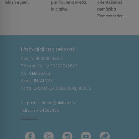
ielas segumu
par Kopienu svētku
orientēšanās
iniciatīvu!
apmācība
Zemessardze...
Pašvaldības rekvizīti
Reģ. Nr.90000018622
PVN reģ. Nr. LV 90000018622
AS „SEB banka”
Kods: UNLALV2X
Konts: LV58 UNLA 0025 0041 3033 5
E – pasts – dome@aluksne.lv
Tālrunis – 64381496
E-adrese