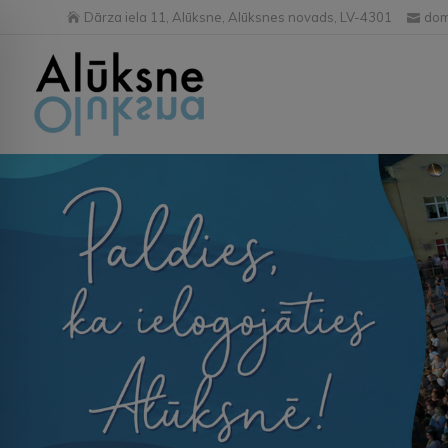
Dārza iela 11, Alūksne, Alūksnes novads, LV-4301
dom