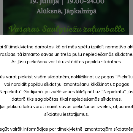
ai šī tīmekļvietne darbotos, kā arī mēs spētu izpildīt normatīvo ak
rasības, tā izmanto savas un trešo pušu nepieciešamās sīkdatne
Ar Jūsu piekrišanu var tik uzstādītas papildu sīkdatnes.
Jūs varat piekrist visām sīkdatnēm, noklikšķinot uz pogas “Piekrītu
vai noraidīt papildu sīkdatņu izmantošanu, klikšķinot uz pogas
Nepiekrītu”. Gadījumā, ja izvēlēsieties klikšķināt uz “Nepiekrītu”, jū
datorā tiks saglabātas tikai nepieciešamās sīkdatnes.
Jūs jebkurā laikā varat mainīt savas piekrišanas izvēles, atjaunino
sīkdatņu iestatījumus.
Iegūt vairāk informācijas par tīmekļvietnē izmantotajām sīkdatnē