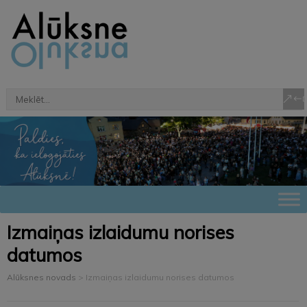
Izmaiņas izlaidumu norises
datumos
Alūksnes novads
>
Izmaiņas izlaidumu norises datumos