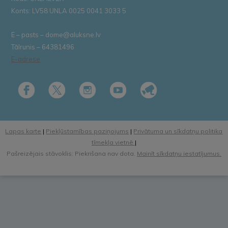
Konts: LV58 UNLA 0025 0041 3033 5
E – pasts – dome@aluksne.lv
Tālrunis – 64381496
E-adrese
Lapas karte
|
Piekļūstamības paziņojums
|
Privātuma un sīkdatņu politika
tīmekļa vietnē
|
Pašreizējais stāvoklis: Piekrišana nav dota.
Mainīt sīkdatņu iestatījumus.