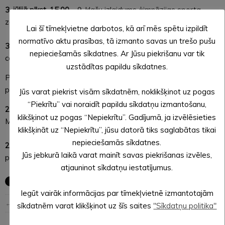
3. jūlijā plkst. 15.00
– 9. klašu izlaidums ģimnāzijas sporta
zālē.
Lai šī tīmekļvietne darbotos, kā arī mēs spētu izpildīt
normatīvo aktu prasības, tā izmanto savas un trešo pušu
3. jūlijā plkst. 18.00
– 12. klašu izlaidums Alūksnes Kultūras
nepieciešamās sīkdatnes. Ar Jūsu piekrišanu var tik
centrā.
uzstādītas papildu sīkdatnes.
Pēc vasaras saulgriežiem uz izlaidumiem aicina arī
Ziemeru
pamatskola
un
Alekseja Grāvīša Liepnas Pamatskola
:
Jūs varat piekrist visām sīkdatnēm, noklikšķinot uz pogas
“Piekrītu” vai noraidīt papildu sīkdatņu izmantošanu,
26. jūnijā plkst. 16.00
– Ziemeru pamatskolas izlaidums
klikšķinot uz pogas “Nepiekrītu”. Gadījumā, ja izvēlēsieties
Māriņkalna tautas namā.
klikšķināt uz “Nepiekrītu”, jūsu datorā tiks saglabātas tikai
nepieciešamās sīkdatnes.
27. jūnijā plkst. 16.00
– Alekseja Grāvīša Liepnas
Jūs jebkurā laikā varat mainīt savas piekrišanas izvēles,
pamatskolas izlaidums skolas svētku zālē.
atjauninot sīkdatņu iestatījumus.
Iegūt vairāk informācijas par tīmekļvietnē izmantotajām
← Iepriekšējā ziņa
Nākošā ziņa →
sīkdatnēm varat klikšķinot uz šīs saites
"Sīkdatņu politika"