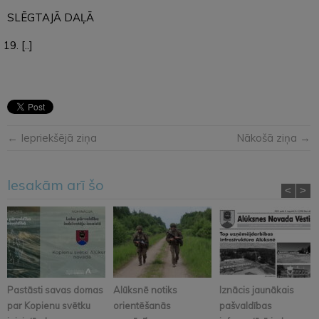
SLĒGTAJĀ DAĻĀ
[..]
← Iepriekšējā ziņa
Nākošā ziņa →
Iesakām arī šo
<
>
Pastāsti savas domas
Alūksnē notiks
Iznācis jaunākais
par Kopienu svētku
orientēšanās
pašvaldības