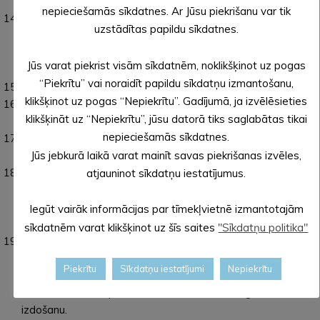
jaunaudžu apsaimniekošanai.
nepieciešamās sīkdatnes. Ar Jūsu piekrišanu var tik
Par aizņēmumu Eiropas Reģionālās attīstības fonda
uzstādītas papildu sīkdatnes.
projekta “Pielāgošanās klimata pārmaiņām un plūdu risku
mazināšana, veicot ilgtspējīgas infrastruktūras izveidi un
Jūs varat piekrist visām sīkdatnēm, noklikšķinot uz pogas
atjaunošanu Alūksnes pilsētā” īstenošanai.
“Piekrītu” vai noraidīt papildu sīkdatņu izmantošanu,
Par Investīciju plāna 2022.-2027. gadam aktualizēšanu.
klikšķinot uz pogas “Nepiekrītu”. Gadījumā, ja izvēlēsieties
Par projektu “Pilsētvides pielāgošanās klimata pārmaiņām
klikšķināt uz “Nepiekrītu”, jūsu datorā tiks saglabātas tikai
Alūksnē”.
nepieciešamās sīkdatnes.
Par līdzekļu izdalīšanu no Alūksnes novada pašvaldības
Ceļu un ielu uzkrājuma fonda.
Jūs jebkurā laikā varat mainīt savas piekrišanas izvēles,
Par grozījumiem Alūksnes novada pašvaldības domes
atjauninot sīkdatņu iestatījumus.
2026. gada 4. februāra lēmumā Nr. ANP/1.5/26/35 “Par
Ceļu un ielu fonda vidējā (triju gadu) termiņa plāna 2026. –
Iegūt vairāk informācijas par tīmekļvietnē izmantotajām
2028. gadam apstiprināšanu”.
sīkdatnēm varat klikšķinot uz šīs saites
"Sīkdatņu politika"
Par saistošo noteikumu Nr._/2026 “Par grozījumiem
Alūksnes novada pašvaldības domes 2026. gada
Piekrītu
Sīkdatņu iestatījumi
Nepiekrītu
4.februāra saistošajos noteikumos Nr. 1/2026 “Par
Alūksnes novada pašvaldības budžetu 2026. gadam””
izdošanu.