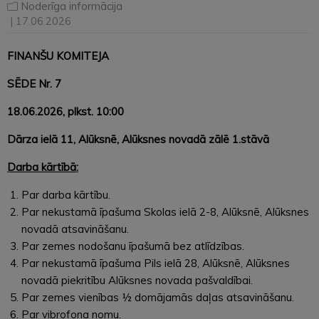
Noderīga informācija
| 17.06.2026
FINANŠU KOMITEJA
SĒDE Nr. 7
18.06.2026
, plkst. 10:00
Dārza ielā 11, Alūksnē, Alūksnes novadā zālē 1.stāvā
Darba kārtībā:
Par darba kārtību.
Par nekustamā īpašuma Skolas ielā 2-8, Alūksnē, Alūksnes
novadā atsavināšanu.
Par zemes nodošanu īpašumā bez atlīdzības.
Par nekustamā īpašuma Pils ielā 28, Alūksnē, Alūksnes
novadā piekritību Alūksnes novada pašvaldībai.
Par zemes vienības ½ domājamās daļas atsavināšanu.
Par vibrofona nomu.