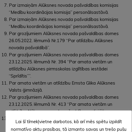
Par izmaiņām Alūksnes novada pašvaldības komisijas
“Medību koordinācijas komisija” personālsastāvā.
Par izmaiņām Alūksnes novada pašvaldības komisijas
“Medību koordinācijas komisija” personālsastāvā.
Par grozījumiem Alūksnes novada pašvaldības domes
26.05.2022. lēmumā Nr.179 “Par atlīdzību Alūksnes
novada pašvaldībā”.
Par grozījumiem Alūksnes novada pašvaldības domes
23.12.2025. lēmumā Nr. 394 “Par amata vietām un
atlīdzību Alūksnes pirmsskolas izglītības iestādei
“Sprīdītis””.
Par amata vietām un atlīdzību Ernsta Glika Alūksnes
Valsts ģimnāzijā.
Par grozījumiem Alūksnes novada pašvaldības domes
23.12.2025. lēmumā Nr. 413 “Par amata vietām un
atlīdzību Alūksnes novada pašvaldības policijā”.
Par līdzekļu izdalīšanu no atsavināšanas procesā
Lai šī tīmekļvietne darbotos, kā arī mēs spētu izpildīt
iegūtajiem līdzekļiem Alūksnes novada pašvaldības
normatīvo aktu prasības, tā izmanto savas un trešo pušu