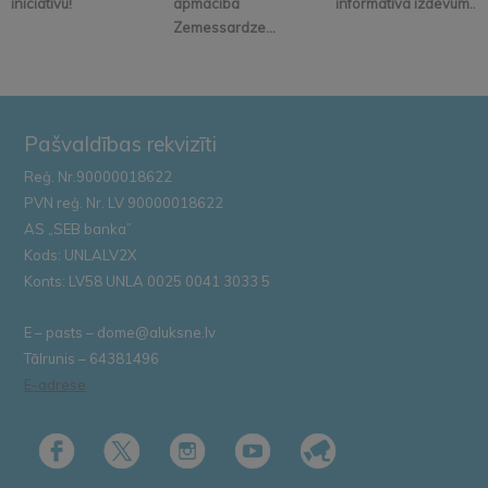
iniciatīvu!
apmācība
informatīvā izdevum...
Zemessardze...
Pašvaldības rekvizīti
Reģ. Nr.90000018622
PVN reģ. Nr. LV 90000018622
AS „SEB banka”
Kods: UNLALV2X
Konts: LV58 UNLA 0025 0041 3033 5
E – pasts – dome@aluksne.lv
Tālrunis – 64381496
E-adrese