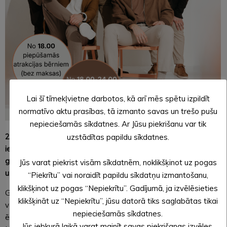
Lai šī tīmekļvietne darbotos, kā arī mēs spētu izpildīt
normatīvo aktu prasības, tā izmanto savas un trešo pušu
nepieciešamās sīkdatnes. Ar Jūsu piekrišanu var tik
27. jūnija vakarā Alūksnes novada pašvaldība aicina
uzstādītas papildu sīkdatnes.
iedzīvotājus un viesus uz pasākumu Alūksnes Pilssalā –
grupas “DZIĻI VIOLETS” koncertu “Dziļi Latvijā”, kas izskanēs
Jūs varat piekrist visām sīkdatnēm, noklikšķinot uz pogas
uz ALJA jumta. Koncerta sākums plkst. 20.00.
“Piekrītu” vai noraidīt papildu sīkdatņu izmantošanu,
klikšķinot uz pogas “Nepiekrītu”. Gadījumā, ja izvēlēsieties
Gaidīsim apmeklētājus jau agrāk, lai nesteidzīgi izbaudītu
klikšķināt uz “Nepiekrītu”, jūsu datorā tiks saglabātas tikai
vasaras vakaru un Pilssalas atmosfēru, kā arī atrastu sev
nepieciešamās sīkdatnes.
ērtāko vietu koncerta vērošanai.
Jūs jebkurā laikā varat mainīt savas piekrišanas izvēles,