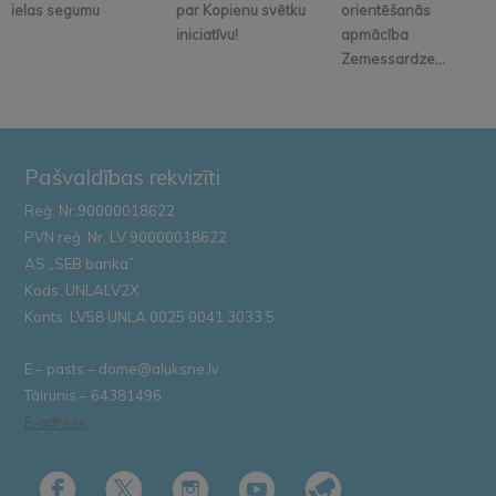
ielas segumu
par Kopienu svētku
orientēšanās
iniciatīvu!
apmācība
Zemessardze...
Pašvaldības rekvizīti
Reģ. Nr.90000018622
PVN reģ. Nr. LV 90000018622
AS „SEB banka”
Kods: UNLALV2X
Konts: LV58 UNLA 0025 0041 3033 5
E – pasts – dome@aluksne.lv
Tālrunis – 64381496
E-adrese