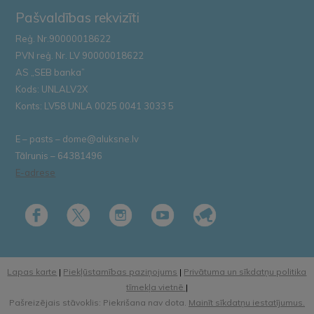
Pašvaldības rekvizīti
Reģ. Nr.90000018622
PVN reģ. Nr. LV 90000018622
AS „SEB banka”
Kods: UNLALV2X
Konts: LV58 UNLA 0025 0041 3033 5
E – pasts – dome@aluksne.lv
Tālrunis – 64381496
E-adrese
Lapas karte
|
Piekļūstamības paziņojums
|
Privātuma un sīkdatņu politika
tīmekļa vietnē
|
Pašreizējais stāvoklis: Piekrišana nav dota.
Mainīt sīkdatņu iestatījumus.