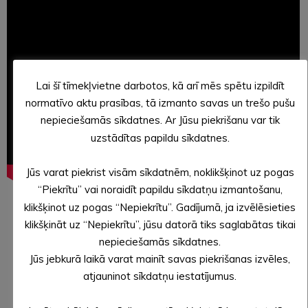
Lai šī tīmekļvietne darbotos, kā arī mēs spētu izpildīt
normatīvo aktu prasības, tā izmanto savas un trešo pušu
nepieciešamās sīkdatnes. Ar Jūsu piekrišanu var tik
uzstādītas papildu sīkdatnes.
Jūs varat piekrist visām sīkdatnēm, noklikšķinot uz pogas
“Piekrītu” vai noraidīt papildu sīkdatņu izmantošanu,
klikšķinot uz pogas “Nepiekrītu”. Gadījumā, ja izvēlēsieties
klikšķināt uz “Nepiekrītu”, jūsu datorā tiks saglabātas tikai
nepieciešamās sīkdatnes.
Jūs jebkurā laikā varat mainīt savas piekrišanas izvēles,
atjauninot sīkdatņu iestatījumus.