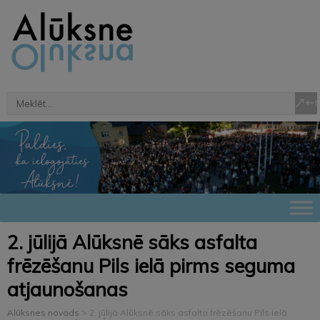
2. jūlijā Alūksnē sāks asfalta
frēzēšanu Pils ielā pirms seguma
atjaunošanas
Alūksnes novads
>
2. jūlijā Alūksnē sāks asfalta frēzēšanu Pils ielā