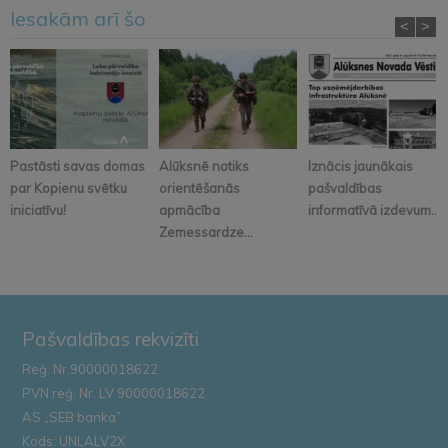
Iesakām arī šo
<
>
Pastāsti savas domas
Alūksnē notiks
Iznācis jaunākais
par Kopienu svētku
orientēšanās
pašvaldības
iniciatīvu!
apmācība
informatīvā izdevum...
Zemessardze...
Pašvaldības rekvizīti
Reģ. Nr.90000018622
PVN reģ. Nr. LV 90000018622
AS „SEB banka”
Kods: UNLALV2X