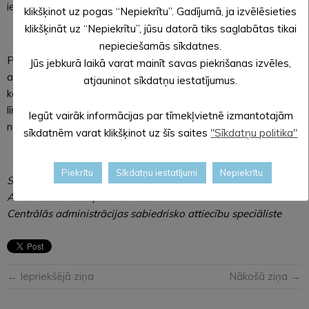
ielā).
klikšķinot uz pogas “Nepiekrītu”. Gadījumā, ja izvēlēsieties
klikšķināt uz “Nepiekrītu”, jūsu datorā tiks saglabātas tikai
nepieciešamās sīkdatnes.
Pašvaldība jau ir informējusi, ka šovasar Alūksnē atjaunos
Jūs jebkurā laikā varat mainīt savas piekrišanas izvēles,
abu tranzīta maršrutu – Pils ielas un P43 virskārtas segumu,
atjauninot sīkdatņu iestatījumus.
kas ietver arī komunikāciju lūku un pārsedžu nomaiņu, lūku
līmeņošanu. Darbus veic SIA “Limbažu ceļi”, būvuzraudzību
Iegūt vairāk informācijas par tīmekļvietnē izmantotajām
nodrošina SIA “Marčuks”.
sīkdatnēm varat klikšķinot uz šīs saites
"Sīkdatņu politika"
Piekrītu
Sīkdatņu iestatījumi
Nepiekrītu
Sagatavoja: Evita APLOKA,
Alūksnes novada pašvaldības
Centrālās administrācijas sabiedrisko attiecību speciāliste
← Iepriekšējā ziņa
Nākošā ziņa →