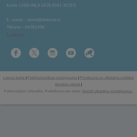
Konts: LV58 UNLA 0025 0041 3033 5
E – pasts – dome@aluksne.lv
Tālrunis – 64381496
E-adrese
Lapas karte
|
Piekļūstamības paziņojums
|
Privātuma un sīkdatņu politika
tīmekļa vietnē
|
Pašreizējais stāvoklis: Piekrišana nav dota.
Mainīt sīkdatņu iestatījumus.