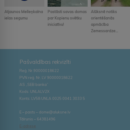
Atjaunos Melleņkalna
Pastāsti savas domas
Alūksnē notiks
ielas segumu
par Kopienu svētku
orientēšanās
iniciatīvu!
apmācība
Zemessardze...
Pašvaldības rekvizīti
Reģ. Nr.90000018622
PVN reģ. Nr. LV 90000018622
AS „SEB banka”
Kods: UNLALV2X
Konts: LV58 UNLA 0025 0041 3033 5
E – pasts – dome@aluksne.lv
Tālrunis – 64381496
E-adrese