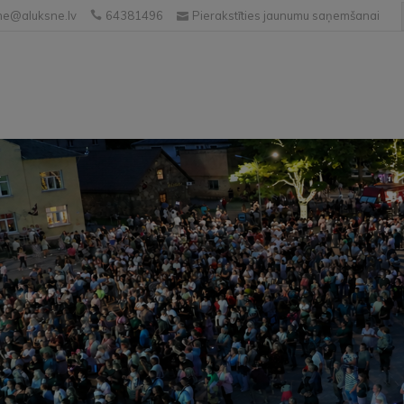
e@aluksne.lv
64381496
Pierakstīties jaunumu saņemšanai