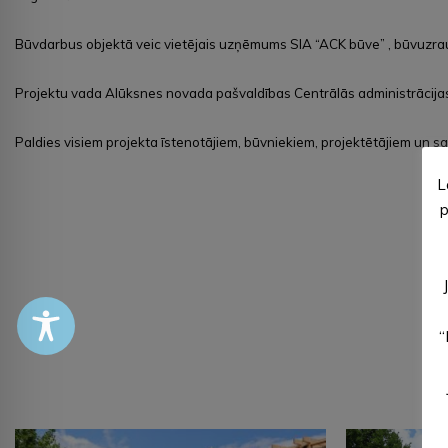
Būvdarbus objektā veic vietējais uzņēmums SIA “ACK būve” , būvuzrau
Projektu vada Alūksnes novada pašvaldības Centrālās administrācijas 
Paldies visiem projekta īstenotājiem, būvniekiem, projektētājiem un s
L
p
“