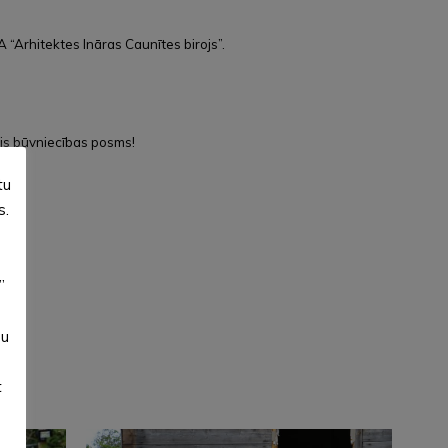
“Arhitektes Ināras Caunītes birojs”.
ais būvniecības posms!
tu
s.
”
su
t