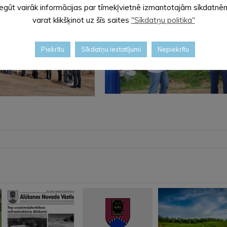
Iegūt vairāk informācijas par tīmekļvietnē izmantotajām sīkdatnē
varat klikšķinot uz šīs saites
"Sīkdatņu politika"
Piekrītu
Sīkdatņu iestatījumi
Nepiekrītu