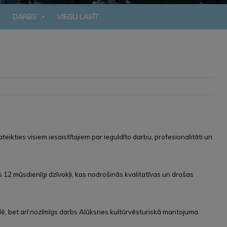
DARBS
VIEGLI LASĪT
ateikties visiem iesaistītajiem par ieguldīto darbu, profesionalitāti un
s 12 mūsdienīgi dzīvokļi, kas nodrošinās kvalitatīvas un drošas
eidē, bet arī nozīmīgs darbs Alūksnes kultūrvēsturiskā mantojuma