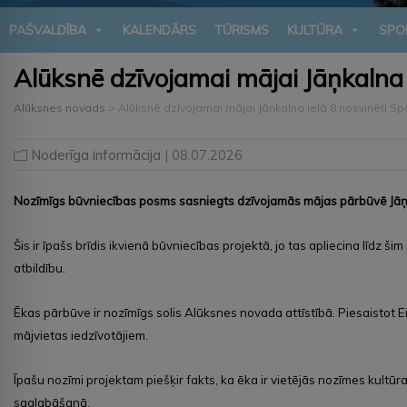
PAŠVALDĪBA
KALENDĀRS
TŪRISMS
KULTŪRA
SPO
Alūksnē dzīvojamai mājai Jāņkalna i
Alūksnes novads
>
Alūksnē dzīvojamai mājai Jāņkalna ielā 8 nosvinēti Spā
Noderīga informācija
| 08.07.2026
Nozīmīgs būvniecības posms sasniegts dzīvojamās mājas pārbūvē Jāņkal
Šis ir īpašs brīdis ikvienā būvniecības projektā, jo tas apliecina līdz š
atbildību.
Ēkas pārbūve ir nozīmīgs solis Alūksnes novada attīstībā. Piesaistot E
mājvietas iedzīvotājiem.
Īpašu nozīmi projektam piešķir fakts, ka ēka ir vietējās nozīmes kultū
saglabāšanā.