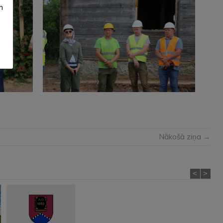
m
Nākošā ziņa →
<
>