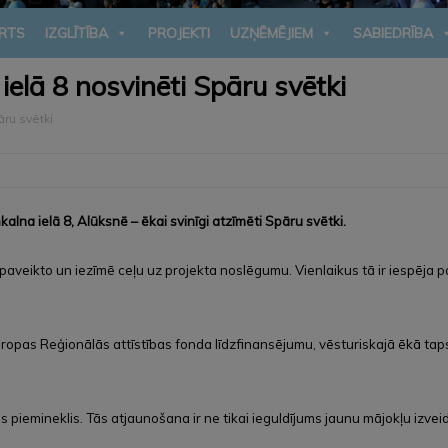
RTS
IZGLĪTĪBA
PROJEKTI
UZŅĒMĒJIEM
SABIEDRĪBA
elā 8 nosvinēti Spāru svētki
ru svētki
na ielā 8, Alūksnē – ēkai svinīgi atzīmēti Spāru svētki.
im paveikto un iezīmē ceļu uz projekta noslēgumu. Vienlaikus tā ir iespēja p
iropas Reģionālās attīstības fonda līdzfinansējumu, vēsturiskajā ēkā tap
ras piemineklis. Tās atjaunošana ir ne tikai ieguldījums jaunu mājokļu izv