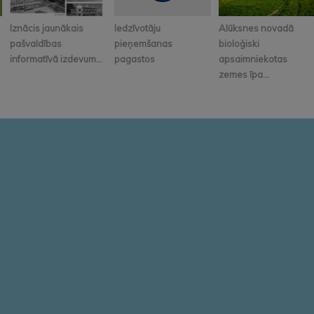
Iznācis jaunākais
Iedzīvotāju
Alūksnes novadā
pašvaldības
pieņemšanas
bioloģiski
informatīvā izdevum...
pagastos
apsaimniekotas
zemes īpa...