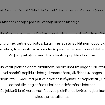
dzību nodrošina SIA “Marčuks”, savukārt autoruzraudzību nodrošina SIA 
Attīstības nodaļas projektu vadītāja Kristīne Risberga.
adarbības partneriem par līdz šim paveikto darbu! Lai veiksmīgs turpmāk
ai šī tīmekļvietne darbotos, kā arī mēs spētu izpildīt normatīvo ak
rasības, tā izmanto savas un trešo pušu nepieciešamās sīkdatne
Ar Jūsu piekrišanu var tik uzstādītas papildu sīkdatnes.
Jūs varat piekrist visām sīkdatnēm, noklikšķinot uz pogas “Piekrītu
vai noraidīt papildu sīkdatņu izmantošanu, klikšķinot uz pogas
Nepiekrītu”. Gadījumā, ja izvēlēsieties klikšķināt uz “Nepiekrītu”, jū
datorā tiks saglabātas tikai nepieciešamās sīkdatnes.
Jūs jebkurā laikā varat mainīt savas piekrišanas izvēles, atjaunino
sīkdatņu iestatījumus.