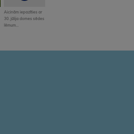
Aicinām iepazīties ar
30. jūlija domes sēdes
lēmum...