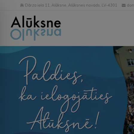
Dārza iela 11, Alūksne, Alūksnes novads, LV-4301
dom