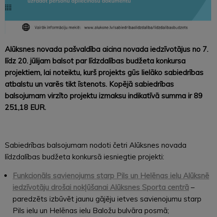
Alūksnes novada pašvaldība aicina novada iedzīvotājus no 7.
līdz 20. jūlijam balsot par līdzdalības budžeta konkursa
projektiem, lai noteiktu, kurš projekts gūs lielāko sabiedrības
atbalstu un varēs tikt īstenots. Kopējā sabiedrības
balsojumam virzīto projektu izmaksu indikatīvā summa ir 89
251,18 EUR.
Sabiedrības balsojumam nodoti četri Alūksnes novada
līdzdalības budžeta konkursā iesniegtie projekti:
Funkcionāls savienojums starp Pils un Helēnas ielu Alūksnē
iedzīvotāju drošai nokļūšanai Alūksnes Sporta centrā
–
paredzēts izbūvēt jaunu gājēju ietves savienojumu starp
Pils ielu un Helēnas ielu Baložu bulvāra posmā;