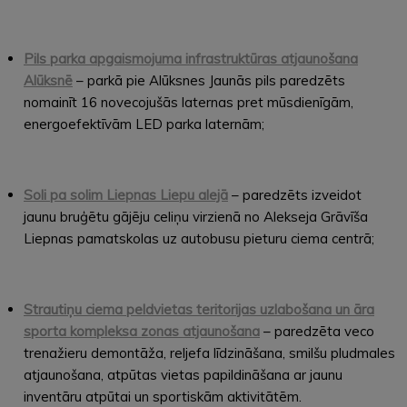
Pils parka apgaismojuma infrastruktūras atjaunošana
Alūksnē
– parkā pie Alūksnes Jaunās pils paredzēts
nomainīt 16 novecojušās laternas pret mūsdienīgām,
energoefektīvām LED parka laternām;
Soli pa solim Liepnas Liepu alejā
– paredzēts izveidot
jaunu bruģētu gājēju celiņu virzienā no Alekseja Grāvīša
Liepnas pamatskolas uz autobusu pieturu ciema centrā;
Strautiņu ciema peldvietas teritorijas uzlabošana un āra
sporta kompleksa zonas atjaunošana
– paredzēta veco
trenažieru demontāža, reljefa līdzināšana, smilšu pludmales
atjaunošana, atpūtas vietas papildināšana ar jaunu
inventāru atpūtai un sportiskām aktivitātēm.