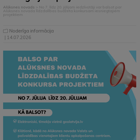
Alūksnes novads
>
No 7. līdz 20. jūlijam iedzīvotāji var balsot par
Alūksnes novada līdzdalības budžeta konkursam iesniegtajiem
projektiem
Noderīga informācija
| 14.07.2026