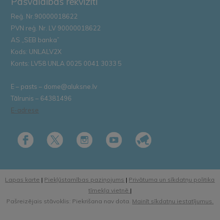
Pašvaldības rekvizīti
Reģ. Nr.90000018622
PVN reģ. Nr. LV 90000018622
AS „SEB banka”
Kods: UNLALV2X
Konts: LV58 UNLA 0025 0041 3033 5
E – pasts – dome@aluksne.lv
Tālrunis – 64381496
E-adrese
Lapas karte
|
Piekļūstamības paziņojums
|
Privātuma un sīkdatņu politika
tīmekļa vietnē
|
Pašreizējais stāvoklis: Piekrišana nav dota.
Mainīt sīkdatņu iestatījumus.