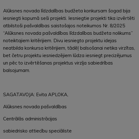
Alūksnes novada līdzdalības budžeta konkursam šogad bija
iesniegti kopumā seši projekti. Iesniegtie projekti tika izvērtēti
atbilstoši pašvaldības saistošajos noteikumos Nr. 8/2025
“Alūksnes novada pašvaldības līdzdalības budžeta nolikums”
noteiktajiem kritērijiem. Divu iesniegto projektu idejas
neatbilda konkursa kritērijiem, tādēļ balsošanai netika virzītas,
bet četru projektu iesniedzējiem lūdza iesniegt precizējumus
un pēc to izvērtēšanas projektus virzīja sabiedrības
balsojumam.
SAGATAVOJA: Evita APLOKA,
Alūksnes novada pašvaldības
Centrālās administrācijas
sabiedrisko attiecību speciāliste