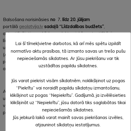
Balsošana norisināsies
no
7
. līdz 20. jūlijam
portālā
geolatvija.lv
sadaļā “Līdzdalības budžets”
,
autentificējoties ar kādu no elektroniskās autentifikācijas
līdzekļiem. Balsojumu varēs veikt arī Alūksnes novada Valsts
Lai šī tīmekļvietne darbotos, kā arī mēs spētu izpildīt
un pašvaldības vienotajos klientu apkalpošanas centros
normatīvo aktu prasības, tā izmanto savas un trešo pušu
(Alūksnē – pašvaldības administratīvajā ēkā Dārza ielā 11,
nepieciešamās sīkdatnes. Ar Jūsu piekrišanu var tik
pagastos – bibliotēkās), ja iedzīvotājam nav elektronisko
uzstādītas papildu sīkdatnes.
autentifikācijas rīku.
Jūs varat piekrist visām sīkdatnēm, noklikšķinot uz pogas
“Piekrītu” vai noraidīt papildu sīkdatņu izmantošanu,
Ar informāciju par katru projektu (plānoto aktivitāšu aprakstu
klikšķinot uz pogas “Nepiekrītu”. Gadījumā, ja izvēlēsieties
un vizuālajiem materiāliem) norādītajā balsošanas termiņā
klikšķināt uz “Nepiekrītu”, jūsu datorā tiks saglabātas tikai
varēs iepazīties portālā geolatvija.lv. Balsotājs par katru
nepieciešamās sīkdatnes.
projektu varēs nobalsot vienu reizi.
Jūs jebkurā laikā varat mainīt savas piekrišanas izvēles,
atjauninot sīkdatņu iestatījumus.