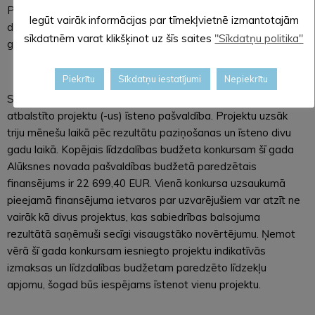
Par projektiem balsot ir tiesīgas Alūksnes novada teritorijā
Iegūt vairāk informācijas par tīmekļvietnē izmantotajām
deklarētas fiziskas personas, kuras sasniegušas vismaz 16
sīkdatnēm varat klikšķinot uz šīs saites
"Sīkdatņu politika"
gadu vecumu.
Piekrītu
Sīkdatņu iestatījumi
Nepiekrītu
Saskaņā ar Pašvaldību likumu sabiedrības balsojumā
atbalstīto projektu (-us) īsteno pašvaldība. Projektu uzsāk
triju mēnešu laikā pēc rezultātu paziņošanas un īsteno divu
gadu laikā. Kopējais līdzdalības budžeta konkursam šī gada
Alūksnes novada pašvaldības budžetā paredzētais
finansējums ir 22 699,40 EUR. Vienā konkursa uzsaukumā
pieejamā finansējuma ietvaros par uzvarējušiem var atzīt ne
vairāk kā divus projektus, kas sabiedrības balsojuma
rezultātā saņēmuši secīgi visaugstāko novērtējumu. Ņemot
vērā šī gada konkursam iesniegto projektu indikatīvās
izmaksas un līdzdalības budžetam paredzēto līdzekļu
apjomu, šogad būs iespējams īstenot vienu projektu.