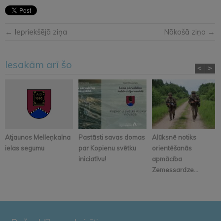
← Iepriekšējā ziņa
Nākošā ziņa →
Iesakām arī šo
<
>
Atjaunos Melleņkalna
Pastāsti savas domas
Alūksnē notiks
ielas segumu
par Kopienu svētku
orientēšanās
iniciatīvu!
apmācība
Zemessardze...