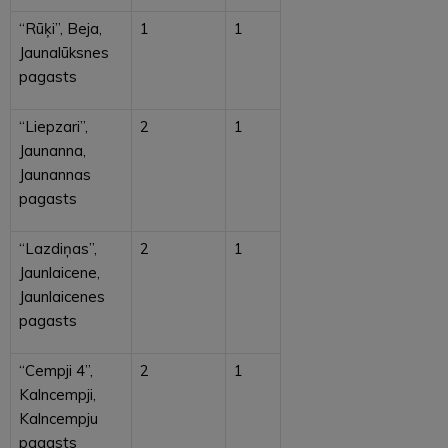
“Rūķi”, Beja,
1
1
Jaunalūksnes
pagasts
“Liepzari”,
2
1
Jaunanna,
Jaunannas
pagasts
“Lazdiņas”,
2
1
Jaunlaicene,
Jaunlaicenes
pagasts
“Cempji 4”,
2
1
Kalncempji,
Kalncempju
pagasts