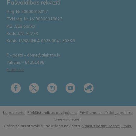
Pašvaldības rekvizīti
Reģ. Nr.90000018622
PVN reģ. Nr. LV 90000018622
AS „SEB banka”
Kods: UNLALV2X
Konts: LV58 UNLA 0025 0041 3033 5
E – pasts – dome@aluksne.lv
Tālrunis – 64381496
E-adrese
Lapas karte
|
Piekļūstamības paziņojums
|
Privātuma un sīkdatņu politika
tīmekļa vietnē
|
Pašreizējais stāvoklis: Piekrišana nav dota.
Mainīt sīkdatņu iestatījumus.