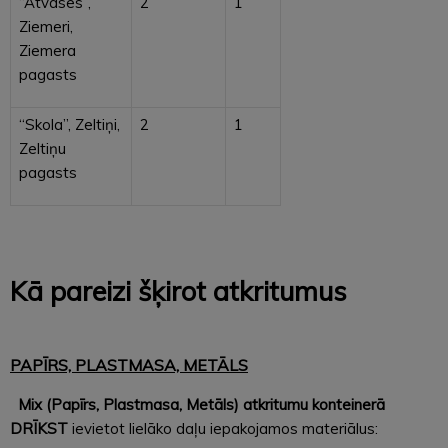
“Atvases”,
2
1
Ziemeri,
Ziemera
pagasts
“Skola”, Zeltiņi,
2
1
Zeltiņu
pagasts
Kā pareizi šķirot atkritumus
PAPĪRS, PLASTMASA, METĀLS
Mix (Papīrs, Plastmasa, Metāls) atkritumu konteinerā
DRĪKST
ievietot lielāko daļu iepakojamos materiālus: