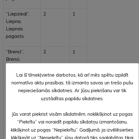
“Liepziedi”,
2
1
Liepna,
Liepnas
pagasts
“Brenci”,
2
1
Brenci,
Malienas
pagasts
Lai šī tīmekļvietne darbotos, kā arī mēs spētu izpildīt
normatīvo aktu prasības, tā izmanto savas un trešo pušu
“Austriņi”,
2
1
nepieciešamās sīkdatnes. Ar Jūsu piekrišanu var tik
Mālupe,
uzstādītas papildu sīkdatnes.
Mālupes
pagasts
Jūs varat piekrist visām sīkdatnēm, noklikšķinot uz pogas
“Piekrītu” vai noraidīt papildu sīkdatņu izmantošanu,
“Pūcīte”,
2
1
klikšķinot uz pogas “Nepiekrītu”. Gadījumā, ja izvēlēsieties
Mārkalne,
klikšķināt uz “Nepiekrītu”, jūsu datorā tiks saglabātas tikai