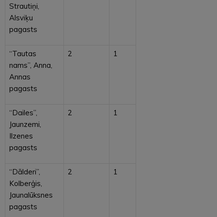
Strautiņi,
Alsviķu
pagasts
“Tautas
2
1
nams”, Anna,
Annas
pagasts
“Dailes”,
2
1
Jaunzemi,
Ilzenes
pagasts
“Dālderi”,
2
1
Kolberģis,
Jaunalūksnes
pagasts