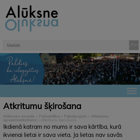
Atkritumu šķirošana
Alūksnes novads
>
Pašvaldība
>
Pakalpojumi
>
Atkritumu
apsaimniekošana
>
Atkritumu šķirošana
Ikdienā katram no mums ir sava kārtība, kurā
ikvienai lietai ir sava vieta. Ja lietas nav savās