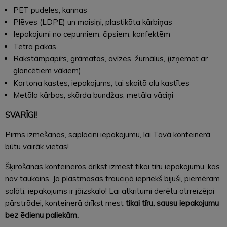
PET pudeles, kannas
Plēves (LDPE) un maisiņi, plastikāta kārbiņas
Iepakojumi no cepumiem, čipsiem, konfektēm
Tetra pakas
Rakstāmpapīrs, grāmatas, avīzes, žurnālus, (izņemot ar
glancētiem vākiem)
Kartona kastes, iepakojums, tai skaitā olu kastītes
Metāla kārbas, skārda bundžas, metāla vāciņi
SVARĪGI!
Pirms izmešanas, saplacini iepakojumu, lai Tavā konteinerā
būtu vairāk vietas!
Šķirošanas konteineros drīkst izmest tikai tīru iepakojumu, kas
nav taukains. Ja plastmasas trauciņā iepriekš bijuši, piemēram
salāti, iepakojums ir jāizskalo! Lai atkritumi derētu otrreizējai
pārstrādei, konteinerā drīkst mest
tikai tīru, sausu iepakojumu
bez ēdienu paliekām.