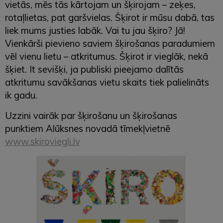
vietās, mēs tās kārtojam un šķirojam – zeķes,
rotaļlietas, pat garšvielas. Šķirot ir mūsu dabā, tas
liek mums justies labāk. Vai tu jau šķiro? Jā!
Vienkārši pievieno saviem šķirošanas paradumiem
vēl vienu lietu – atkritumus. Šķirot ir vieglāk, nekā
šķiet. It sevišķi, ja publiski pieejamo dalītās
atkritumu savākšanas vietu skaits tiek palielināts
ik gadu.
Uzzini vairāk par šķirošanu un šķirošanas
punktiem Alūksnes novadā tīmekļvietnē
www.skiroviegli.lv