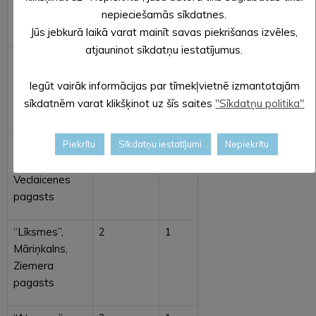
Mārkalnes
nepieciešamās sīkdatnes.
pagasts
Jūs jebkurā laikā varat mainīt savas piekrišanas izvēles,
atjauninot sīkdatņu iestatījumus.
“Krustceles”,
2
1
Pededze,
Iegūt vairāk informācijas par tīmekļvietnē izmantotajām
Pededzes
sīkdatnēm varat klikšķinot uz šīs saites
"Sīkdatņu politika"
pagasts
Piekrītu
Sīkdatņu iestatījumi
Nepiekrītu
“Vaiņagi”,
2
1
Korneti,
Veclaicenes
pagasts
“Līksmes”,
2
1
Māriņkalns,
Ziemera
pagasts