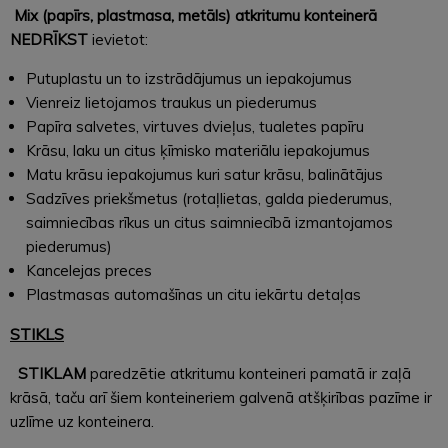
Mix (papīrs, plastmasa, metāls) atkritumu konteinerā
NEDRĪKST
ievietot:
Putuplastu un to izstrādājumus un iepakojumus
Vienreiz lietojamos traukus un piederumus
Papīra salvetes, virtuves dvieļus, tualetes papīru
Krāsu, laku un citus ķīmisko materiālu iepakojumus
Matu krāsu iepakojumus kuri satur krāsu, balinātājus
Sadzīves priekšmetus (rotaļlietas, galda piederumus,
saimniecības rīkus un citus saimniecībā izmantojamos
piederumus)
Kancelejas preces
Plastmasas automašīnas un citu iekārtu detaļas
STIKLS
STIKLAM
paredzētie atkritumu konteineri pamatā ir zaļā
krāsā, taču arī šiem konteineriem galvenā atšķirības pazīme ir
uzlīme uz konteinera.