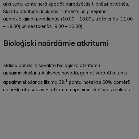
atkritumu konteinerā speciāli paredzētās tilpnēs/novietnēs.
Šķiroto atkritumu laukums ir atvērts un pieejams
apmeklētājiem pirmdienās (10.00 – 18.00), trešdienās (11.00
– 19.00) un sestdienās (9.00 – 13.00).
Bioloģiski noārdāmie atkritumi
Maksa par dalīti savākto bioloģisko atkritumu
apsaimniekošanu Alūksnes novadā, ņemot vērā Atkritumu
1
apsaimniekošanas likuma 39.
pantu, noteikta 60% apmērā
no nešķirotu sadzīves atkritumu apsaimniekošanas maksas.