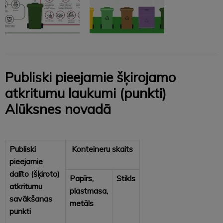
Publiski pieejamie šķirojamo
atkritumu laukumi (punkti)
Alūksnes novadā
Publiski
Konteineru skaits
pieejamie
dalīto (šķiroto)
Papīrs,
Stikls
atkritumu
p
lastmasa,
savākšanas
metāls
punkti