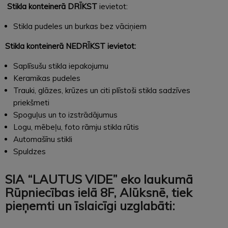
Stikla konteinerā DRĪKST
ievietot:
Stikla pudeles un burkas bez vāciņiem
Stikla konteinerā NEDRĪKST ievietot:
Saplīsušu stikla iepakojumu
Keramikas pudeles
Trauki, glāzes, krūzes un citi plīstoši stikla sadzīves
priekšmeti
Spoguļus un to izstrādājumus
Logu, mēbeļu, foto rāmju stikla rūtis
Automašīnu stikli
Spuldzes
SIA “LAUTUS VIDE” eko laukumā
Rūpniecības ielā 8F, Alūksnē, tiek
pieņemti un īslaicīgi uzglabāti: