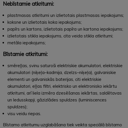
Neb
īstamie atkritumi:
plastmasas atkritumi un izlietotais plastmasas iepakojums;
koksne un izlietotais koka iepakojums;
papīrs un kartons, izlietotais papīra un kartona iepakojums;
izlietotais stikla iepakojums, cita veida stikla atkritumi;
metāla iepakojums;
Bīstamie atkritumi:
smēreļļas, svinu saturoši elektriskie akumulatori, elektriskie
akumulatori (niķeļa–kadmija, dzelzs–niķeļa), galvaniskie
elementi un galvaniskās baterijas, citi elektriskie
akumulatori, eļļas filtri, elektrisko un elektronisko iekārtu
atkritumi, arī liela izmēra dzesēšanas iekārtas, saldētavas
un ledusskapji, gāzizlādes spuldzes (luminiscences
spuldzes);
visu veidu riepas.
Bīstamo atkritumu uzglabāšana tiek veikta speciālā bīstamo