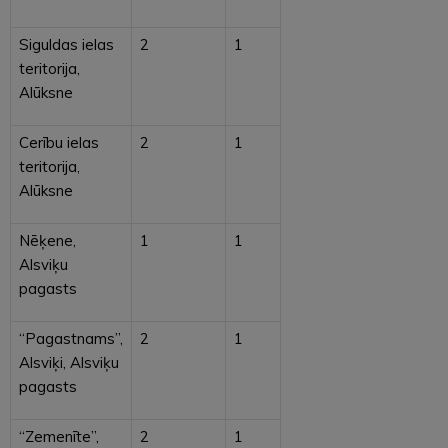
Siguldas ielas
2
1
teritorija,
Alūksne
Cerību ielas
2
1
teritorija,
Alūksne
Nēķene,
1
1
Alsviķu
pagasts
“Pagastnams”,
2
1
Alsviķi, Alsviķu
pagasts
“Zemenīte”,
2
1