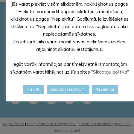
Jūs varat piekrist visām sīkdatnēm, noklikšķinot uz pogas
“Piekrītu” vai noraidīt papildu sīkdatņu izmantošanu,
Pašvaldības rekvizīti
klikšķinot uz pogas “Nepiekrītu”. Gadījumā, ja izvēlēsieties
Reģ. Nr.90000018622
klikšķināt uz “Nepiekrītu”, jūsu datorā tiks saglabātas tikai
PVN reģ. Nr. LV 90000018622
nepieciešamās sīkdatnes.
AS „SEB banka”
Jūs jebkurā laikā varat mainīt savas piekrišanas izvēles,
Kods: UNLALV2X
atjauninot sīkdatņu iestatījumus.
Konts: LV58 UNLA 0025 0041 3033 5
Iegūt vairāk informācijas par tīmekļvietnē izmantotajām
E – pasts – dome@aluksne.lv
sīkdatnēm varat klikšķinot uz šīs saites
"Sīkdatņu politika"
Tālrunis – 64381496
E-adrese
Piekrītu
Sīkdatņu iestatījumi
Nepiekrītu
Lapas karte
|
Piekļūstamības paziņojums
|
Privātuma un sīkdatņu politika
tīmekļa vietnē
|