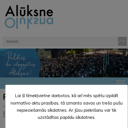
Projekti
Lai šī tīmekļvietne darbotos, kā arī mēs spētu izpildīt
normatīvo aktu prasības, tā izmanto savas un trešo pušu
Alūksnes novads
>
Pašvaldība
>
Projekti
nepieciešamās sīkdatnes. Ar Jūsu piekrišanu var tik
Realizācijā esošie projekti
uzstādītas papildu sīkdatnes.