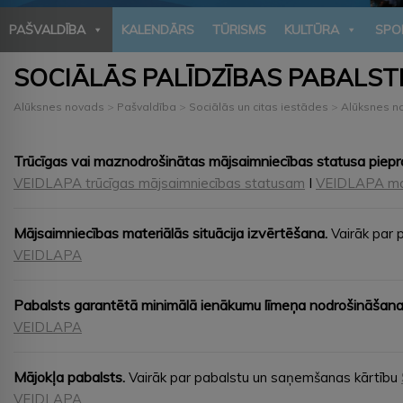
PAŠVALDĪBA
KALENDĀRS
TŪRISMS
KULTŪRA
SPO
SOCIĀLĀS PALĪDZĪBAS PABALSTI
Alūksnes novads
>
Pašvaldība
>
Sociālās un citas iestādes
>
Alūksnes no
Trūcīgas vai maznodrošinātas mājsaimniecības statusa piepr
VEIDLAPA trūcīgas mājsaimniecības statusam
I
VEIDLAPA maz
Mājsaimniecības materiālās situācija izvērtēšana.
Vairāk par
VEIDLAPA
Pabalsts garantētā minimālā ienākumu līmeņa nodrošināšanai
VEIDLAPA
Mājokļa pabalsts.
Vairāk par pabalstu un saņemšanas kārtību
VEIDLAPA