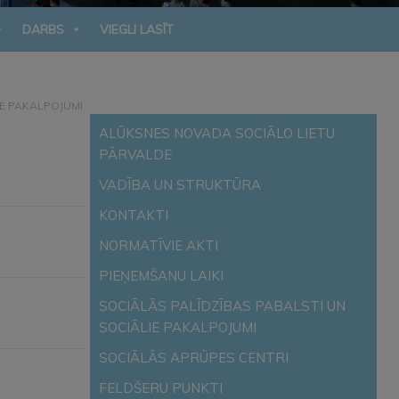
DARBS
VIEGLI LASĪT
IE PAKALPOJUMI
ALŪKSNES NOVADA SOCIĀLO LIETU
PĀRVALDE
VADĪBA UN STRUKTŪRA
KONTAKTI
NORMATĪVIE AKTI
PIEŅEMŠANU LAIKI
SOCIĀLĀS PALĪDZĪBAS PABALSTI UN
SOCIĀLIE PAKALPOJUMI
SOCIĀLĀS APRŪPES CENTRI
FELDŠERU PUNKTI