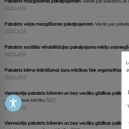
Pabalsts mazgāšanās pakalpojumam.
Vairāk par pabalstu un
VEIDLAPA
Pabalsts veļas mazgāšanas pakalpojumam.
Vairāk par paba
VEIDLAPA
Pabalsts sociālās rehabilitācijas pakalpojuma mērķu sasniegš
VEIDLAPA
L
p
Pabalsts bērna ēdināšanai, kura mācības tiek organizētas mā
VEIDLAPA
Vienreizējs pabalsts bārenim un bez vecāku gādības palikuš
saņemšanas kārtību
ŠEIT
.
“
VEIDLAPA
Vienreizējs pabalsts bārenim un bez vecāku gādības palikuša