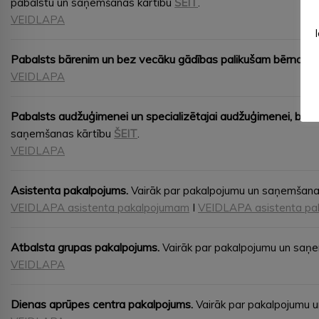
pabalstu un saņemšanas kārtību
ŠEIT
.
VEIDLAPA
Pabalsts bārenim un bez vecāku gādības palikušam bērnam,
VEIDLAPA
Pabalsts audžuģimenei un specializētajai audžuģimenei, bērn
saņemšanas kārtību
ŠEIT
.
VEIDLAPA
Asistenta pakalpojums.
Vairāk par pakalpojumu un saņemšana
VEIDLAPA asistenta pakalpojumam
I
VEIDLAPA asistenta pa
Atbalsta grupas pakalpojums.
Vairāk par pakalpojumu un saņ
VEIDLAPA
Dienas aprūpes centra pakalpojums.
Vairāk par pakalpojumu 