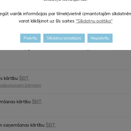
Iegūt vairāk informācijas par tīmekļvietnē izmantotajām sīkdatnē
varat klikšķinot uz šīs saites
"Sīkdatņu politika"
 ikmēneša izdevumiem.
Vairāk par pabalstu un saņemšanas kārt
Piekrītu
Sīkdatņu iestatījumi
Nepiekrītu
a uzturam, apģērba un mīkstā inventāra iegādei.
Vairāk par paba
s kārtību
ŠEIT
.
kalpojumam bērniem
emšanas kārtību
ŠEIT
.
un saņemšanas kārtību
ŠEIT
.