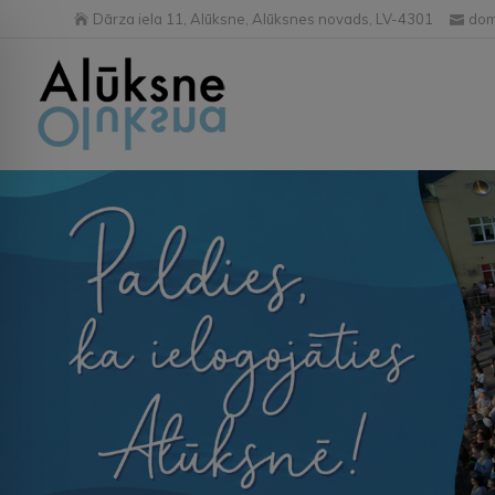
Dārza iela 11, Alūksne, Alūksnes novads, LV-4301
dom