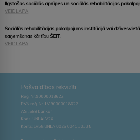
Ilgstošas sociālās aprūpes un sociālās rehabilitācijas pakalpo
VEIDLAPA
Sociālās rehabilitācijas pakalpojums institūcijā vai dzīvesviet
saņemšanas kārtību
ŠEIT
.
VEIDLAPA
Pašvaldības rekvizīti
Reģ. Nr.90000018622
PVN reģ. Nr. LV 90000018622
AS „SEB banka”
Kods: UNLALV2X
Konts: LV58 UNLA 0025 0041 3033 5