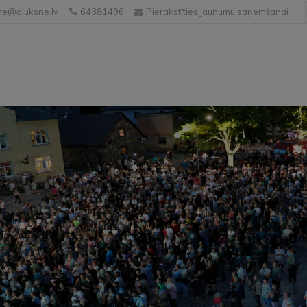
e@aluksne.lv
64381496
Pierakstīties jaunumu saņemšanai