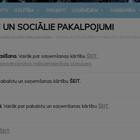
RTS
IZGLĪTĪBA
PROJEKTI
UZŅĒMĒJIEM
SABIEDRĪBA
 UN SOCIĀLIE PAKALPOJUMI
vada Sociālo lietu pārvalde
>
SOCIĀLĀS PALĪDZĪBAS PABALSTI UN SOCIĀL
asīšana.
Vairāk par saņemšanas kārtību
ŠEIT
.
nodrošinātas mājsaimniecības statusam
 pabalstu un saņemšanas kārtību
ŠEIT.
.
Vairāk par pabalstu un saņemšanas kārtību
ŠEIT
.
ŠEIT
.