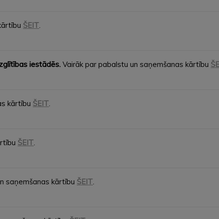
kārtību
ŠEIT
.
glītības iestādēs.
Vairāk par pabalstu un saņemšanas kārtību
ŠE
s kārtību
ŠEIT
.
rtību
ŠEIT
.
un saņemšanas kārtību
ŠEIT
.