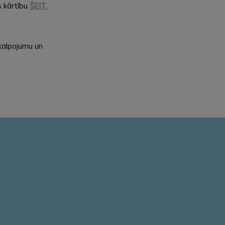
 kārtību
ŠEIT
.
kalpojumu un