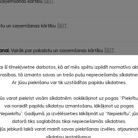
 saņemšanas kārtību
ŠEIT
.
lstu un saņemšanas kārtību
ŠEIT
.
anai.
Vairāk par pabalstu un saņemšanas kārtību
ŠEIT
.
ai šī tīmekļvietne darbotos, kā arī mēs spētu izpildīt normatīvo ak
rasības, tā izmanto savas un trešo pušu nepieciešamās sīkdatne
jās.
Vairāk par pabalstu un saņemšanas kārtību
ŠEIT
.
Ar Jūsu piekrišanu var tik uzstādītas papildu sīkdatnes.
Jūs varat piekrist visām sīkdatnēm, noklikšķinot uz pogas “Piekrītu
am bērnam, patstāvīgas dzīves uzsākšanai.
Vairāk par pabalstu 
vai noraidīt papildu sīkdatņu izmantošanu, klikšķinot uz pogas
Nepiekrītu”. Gadījumā, ja izvēlēsieties klikšķināt uz “Nepiekrītu”, jū
datorā tiks saglabātas tikai nepieciešamās sīkdatnes.
Jūs jebkurā laikā varat mainīt savas piekrišanas izvēles, atjaunino
m bērnam, sadzīves priekšmetu un mīkstā inventāra iegādei.
Vai
sīkdatņu iestatījumus.