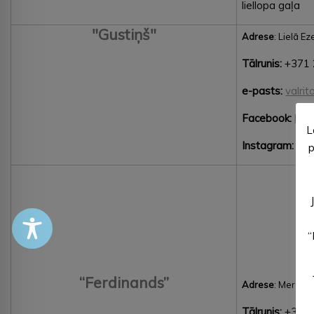
liellopa gaļa
"Gustiņš"
Adrese
: Lielā E
Tālrunis:
+371 
e-pasts:
valrit
Facebook:
htt
L
Instagram:
htt
p
“
“Ferdinands”
Adrese
: Merķeļa
Tālrunis:
+371 