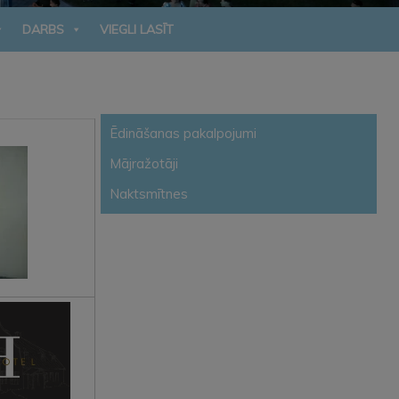
DARBS
VIEGLI LASĪT
Ēdināšanas pakalpojumi
Mājražotāji
Naktsmītnes