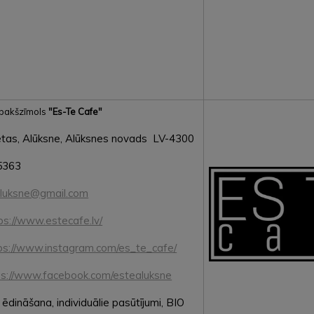
apakšzīmols
"Es-Te Cafe"
ētas, Alūksne, Alūksnes novads LV-4300
5363
luksne@gmail.com
ps://www.estecafe.lv/
ps://www.instagram.com/es_te_cafe/
ps://www.facebook.com/estealuksne
ēdināšana, individuālie pasūtījumi, BIO