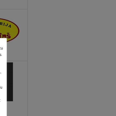
tu
s.
”
su
t