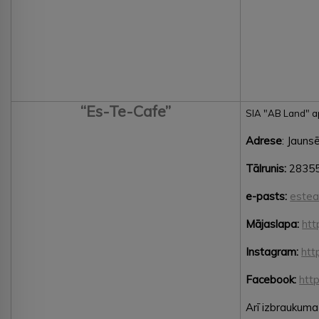
“Es-Te-Cafe”
SIA "AB Land" 
Adrese
: Jauns
Tālrunis:
2835
e-pasts:
estea
Mājaslapa:
htt
Instagram:
htt
Facebook:
htt
Arī izbraukuma 