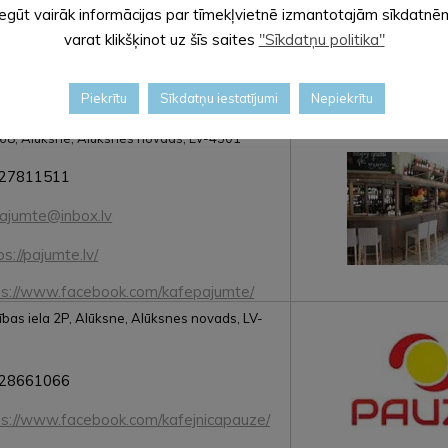
Iegūt vairāk informācijas par tīmekļvietnē izmantotajām sīkdatnē
pa@inbox.lv
varat klikšķinot uz šīs saites
"Sīkdatņu politika"
ps://www.hotelferdinands.lv/
Piekrītu
Sīkdatņu iestatījumi
Nepiekrītu
ps://www.facebook.com/hoteljolanta
la 68, Alūksne, Alūksnes novads, LV-4301
27811511
ajumte@inbox.lv
ps://pajumte.lv/
ps://www.facebook.com/kafepajumte/
ības iela 2P, Alūksne, Alūksnes novads, LV-
28661066
ps://www.facebook.com/kafejnicapauze/