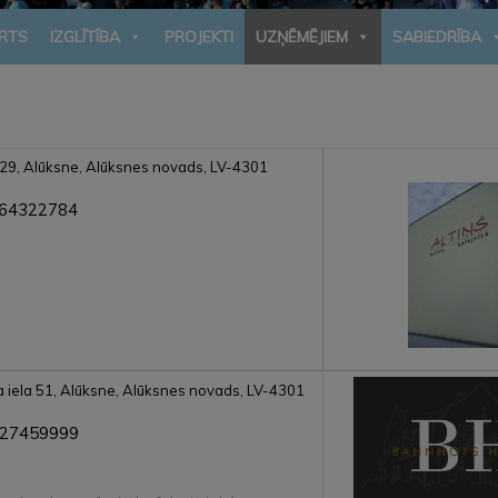
RTS
IZGLĪTĪBA
PROJEKTI
UZŅĒMĒJIEM
SABIEDRĪBA
a 29, Alūksne, Alūksnes novads, LV-4301
 64322784
a iela 51, Alūksne, Alūksnes novads, LV-4301
 27459999