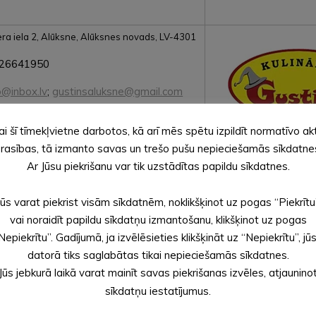
zera iela 2, Alūksne, Alūksnes novads, LV-4301
26641950
o@inbox.lv
;
gustinsaluksne@gmail.com
ps://www.facebook.com/GustinsAluksne/
ai šī tīmekļvietne darbotos, kā arī mēs spētu izpildīt normatīvo ak
ps://www.instagram.com/gustinsaluksne/
rasības, tā izmanto savas un trešo pušu nepieciešamās sīkdatne
Ar Jūsu piekrišanu var tik uzstādītas papildu sīkdatnes.
Jūs varat piekrist visām sīkdatnēm, noklikšķinot uz pogas “Piekrītu
vai noraidīt papildu sīkdatņu izmantošanu, klikšķinot uz pogas
Nepiekrītu”. Gadījumā, ja izvēlēsieties klikšķināt uz “Nepiekrītu”, jū
datorā tiks saglabātas tikai nepieciešamās sīkdatnes.
Jūs jebkurā laikā varat mainīt savas piekrišanas izvēles, atjaunino
 iela 16, Alūksne, Alūksnes novads, LV-4301
sīkdatņu iestatījumus.
64381011; +371 29424253