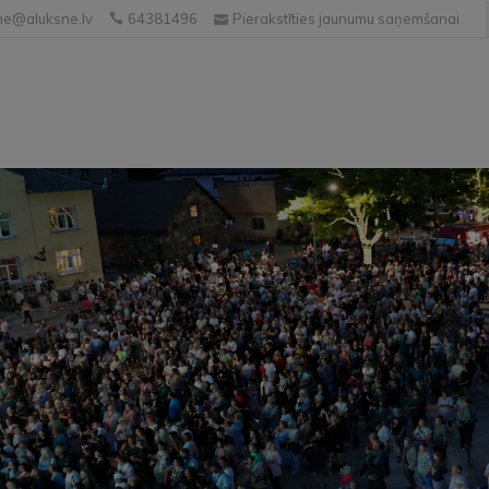
e@aluksne.lv
64381496
Pierakstīties jaunumu saņemšanai