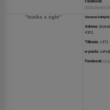
Facebook:
https://www.f
"tvaiks x ogle"
Vasaras kafejnī
Adrese:
Jāņkal
4301
Tālrunis:
+371 
e-pasts:
cafe@t
Facebook:
http