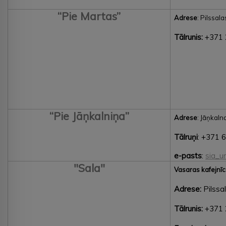
“Pie Martas”
Adrese
: Pilssal
Tālrunis:
+371 
“Pie Jāņkalniņa”
Adrese
: Jāņkaln
Tālruņi
: +371 
e-pasts
:
sia_u
"Sala"
Vasaras kafejnī
Adrese:
Pilssa
Tālrunis:
+371 