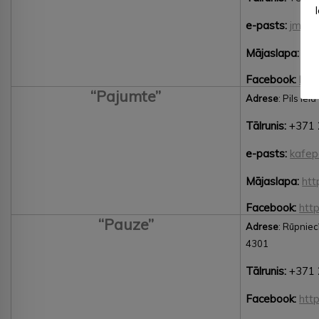
e-pasts:
jmgru
Mājaslapa:
htt
Facebook:
htt
“Pajumte”
Adrese
: Pils ie
Tālrunis:
+371 
e-pasts:
kafep
Mājaslapa:
htt
Facebook:
htt
“Pauze”
Adrese
: Rūpniec
4301
Tālrunis:
+371 
Facebook:
htt