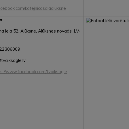
acebook.com/kafejnicasalaaluksne
ca
na iela 52, Alūksne, Alūksnes novads, LV-
22306009
vaiksogle.lv
s://www.facebook.com/tvaiksogle