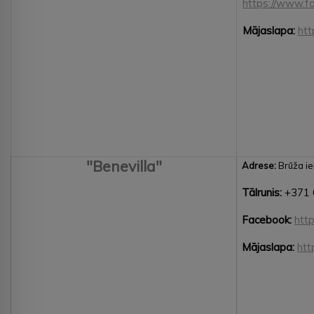
https://www.f
Mājaslapa:
htt
"Benevilla"
Adrese:
Brūža ie
Tālrunis:
+371 
Facebook:
htt
Mājaslapa:
htt