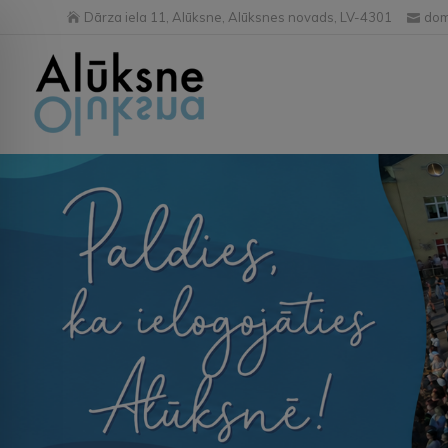
Dārza iela 11, Alūksne, Alūksnes novads, LV-4301
dom