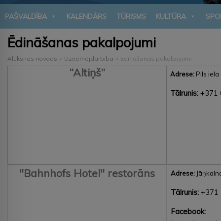
PAŠVALDĪBA
KALENDĀRS
TŪRISMS
KULTŪRA
SPO
Ēdināšanas pakalpojumi
Alūksnes novads
>
Uzņēmējdarbība
>
Ēdināšanas pakalpojumi
“Altiņš”
Adrese:
Pils iel
Tālrunis:
+371
"Bahnhofs Hotel" restorāns
Adrese:
Jāņkaln
Tālrunis:
+371
Facebook: