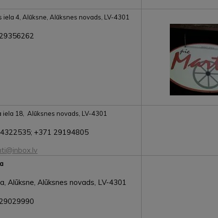
as iela 4, Alūksne, Alūksnes novads, LV-4301
29356262
a iela 18, Alūksnes novads, LV-4301
64322535; +371 29194805
nti@inbox.lv
ca
la, Alūksne, Alūksnes novads, LV-4301
29029990