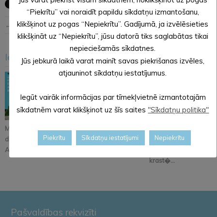
“Piekrītu” vai noraidīt papildu sīkdatņu izmantošanu,
klikšķinot uz pogas “Nepiekrītu”. Gadījumā, ja izvēlēsieties
← Iepriekšējā ziņa
Nākošā ziņa →
klikšķināt uz “Nepiekrītu”, jūsu datorā tiks saglabātas tikai
nepieciešamās sīkdatnes.
Iesakām arī šo
Jūs jebkurā laikā varat mainīt savas piekrišanas izvēles,
<
>
atjauninot sīkdatņu iestatījumus.
Iegūt vairāk informācijas par tīmekļvietnē izmantotajām
sīkdatnēm varat klikšķinot uz šīs saites
"Sīkdatņu politika"
Mājas kafejnīcu
Interesenti aicināti
Mika Dukura
Piekrītu
Sīkdatņu iestatījumi
Nepiekrītu
dienās aicina izgaršot
piedalīties publiskās
akustiskais koncerts
Alūksnes no...
apsprieš...
Alūksnes ezera
krast�...
Pašvaldības rekvizīti