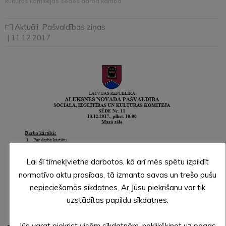
kultūras komitejas sēdes darba kārtība
Aktuāli
,
Pašvaldības ziņas
| 11.12.2017
Lai šī tīmekļvietne darbotos, kā arī mēs spētu izpildīt
normatīvo aktu prasības, tā izmanto savas un trešo pušu
nepieciešamās sīkdatnes. Ar Jūsu piekrišanu var tik
uzstādītas papildu sīkdatnes.
Jūs varat piekrist visām sīkdatnēm, noklikšķinot uz pogas