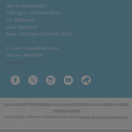
Reģ. Nr.90000018622
PVN reģ. Nr. LV 90000018622
AS „SEB banka”
Kods: UNLALV2X
Konts: LV58 UNLA 0025 0041 3033 5
E – pasts – dome@aluksne.lv
Tālrunis – 64381496
E-adrese
Lapas karte
|
Piekļūstamības paziņojums
|
Privātuma un sīkdatņu politika
tīmekļa vietnē
|
Pašreizējais stāvoklis: Piekrišana nav dota.
Mainīt sīkdatņu iestatījumus.