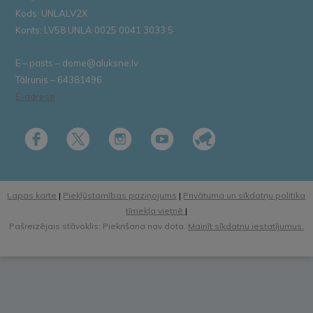
Kods: UNLALV2X
Konts: LV58 UNLA 0025 0041 3033 5
E – pasts – dome@aluksne.lv
Tālrunis – 64381496
E-adrese
Lapas karte
|
Piekļūstamības paziņojums
|
Privātuma un sīkdatņu politika
tīmekļa vietnē
|
Pašreizējais stāvoklis: Piekrišana nav dota.
Mainīt sīkdatņu iestatījumus.