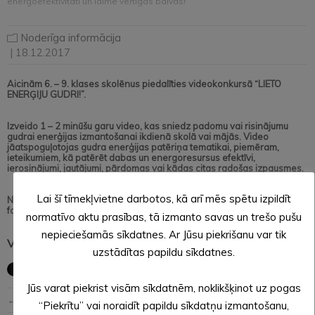
energoefektivitāti un laimē vērtīgas balvas!
Noderīga informācija
| 18.12.2017
Aicinām 6. – 9. klases skolēnus piedalīties videokonkursā “LIETO
ENERĢIJU GUDRI!”.
Izveido 1 – 2 minūšu garu video, kas sniedz padomu vai risinājumu
gudrai enerģijas izmantošanai ikdienā skolā vai mājās. Video
jāatspoguļotojas gudra enerģijas patēriņa tematikai, piemēram,
ieteikumiem, kā patērēt dabas un energoresursus efektīvi,
ierosinājumi, jautājumi, pārdomas vai kādas citas radošas izpausmes.
Lai šī tīmekļvietne darbotos, kā arī mēs spētu izpildīt
Nofilmē video, augšupielādē to kādā vietnē, kas atbalsta video
formātu (visērtāk Youtube), aizpildot ANKETU, nosūti to mums.
normatīvo aktu prasības, tā izmanto savas un trešo pušu
nepieciešamās sīkdatnes. Ar Jūsu piekrišanu var tik
Vairāk par konkursu uzzini ŠEIT:
VIDEOKONKURSS
uzstādītas papildu sīkdatnes.
Jūs varat piekrist visām sīkdatnēm, noklikšķinot uz pogas
← Iepriekšējā ziņa
Nākošā ziņa →
“Piekrītu” vai noraidīt papildu sīkdatņu izmantošanu,