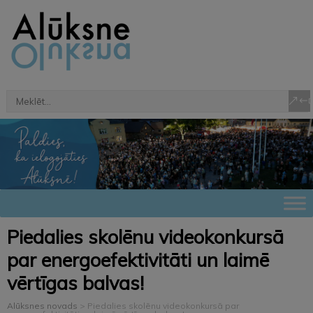
Piedalies skolēnu videokonkursā
par energoefektivitāti un laimē
vērtīgas balvas!
Alūksnes novads
>
Piedalies skolēnu videokonkursā par