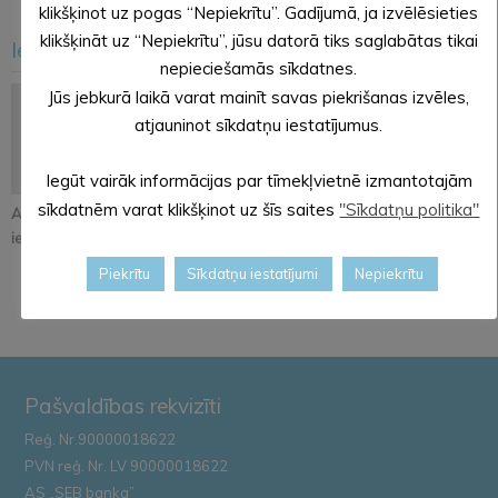
klikšķinot uz pogas “Nepiekrītu”. Gadījumā, ja izvēlēsieties
klikšķināt uz “Nepiekrītu”, jūsu datorā tiks saglabātas tikai
Iesakām arī šo
<
>
nepieciešamās sīkdatnes.
Jūs jebkurā laikā varat mainīt savas piekrišanas izvēles,
atjauninot sīkdatņu iestatījumus.
Iegūt vairāk informācijas par tīmekļvietnē izmantotajām
sīkdatnēm varat klikšķinot uz šīs saites
"Sīkdatņu politika"
Atjaunos Melleņkalna
Pastāsti savas domas
Alūksnē notiks
ielas segumu
par Kopienu svētku
orientēšanās
iniciatīvu!
apmācība
Piekrītu
Sīkdatņu iestatījumi
Nepiekrītu
Zemessardze...
Pašvaldības rekvizīti
Reģ. Nr.90000018622
PVN reģ. Nr. LV 90000018622
AS „SEB banka”