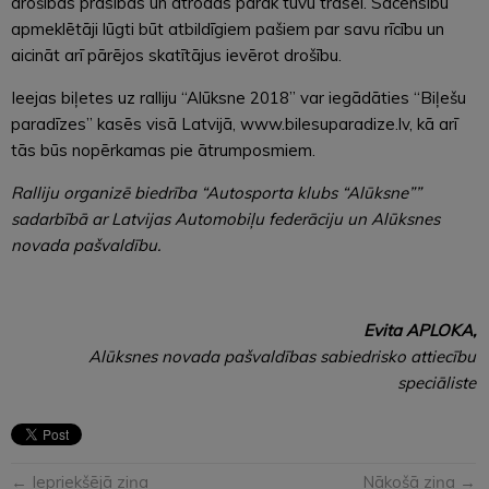
drošības prasības un atrodas pārāk tuvu trasei. Sacensību
apmeklētāji lūgti būt atbildīgiem pašiem par savu rīcību un
aicināt arī pārējos skatītājus ievērot drošību.
Ieejas biļetes uz ralliju “Alūksne 2018” var iegādāties “Biļešu
paradīzes” kasēs visā Latvijā, www.bilesuparadize.lv, kā arī
tās būs nopērkamas pie ātrumposmiem.
Ralliju organizē biedrība “Autosporta klubs “Alūksne””
sadarbībā ar Latvijas Automobiļu federāciju un Alūksnes
novada pašvaldību.
Evita APLOKA,
Alūksnes novada pašvaldības sabiedrisko attiecību
speciāliste
← Iepriekšējā ziņa
Nākošā ziņa →