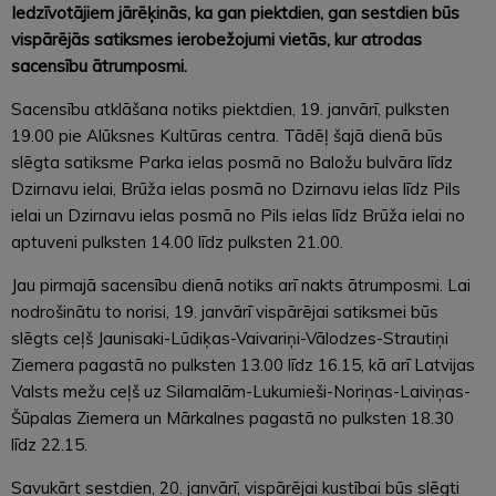
Iedzīvotājiem jārēķinās, ka gan piektdien, gan sestdien būs
vispārējās satiksmes ierobežojumi vietās, kur atrodas
sacensību ātrumposmi.
Sacensību atklāšana notiks piektdien, 19. janvārī, pulksten
19.00 pie Alūksnes Kultūras centra. Tādēļ šajā dienā būs
slēgta satiksme Parka ielas posmā no Baložu bulvāra līdz
Dzirnavu ielai, Brūža ielas posmā no Dzirnavu ielas līdz Pils
ielai un Dzirnavu ielas posmā no Pils ielas līdz Brūža ielai no
aptuveni pulksten 14.00 līdz pulksten 21.00.
Jau pirmajā sacensību dienā notiks arī nakts ātrumposmi. Lai
nodrošinātu to norisi, 19. janvārī vispārējai satiksmei būs
slēgts ceļš Jaunisaki-Lūdiķas-Vaivariņi-Vālodzes-Strautiņi
Ziemera pagastā no pulksten 13.00 līdz 16.15, kā arī Latvijas
Valsts mežu ceļš uz Silamalām-Lukumieši-Noriņas-Laiviņas-
Šūpalas Ziemera un Mārkalnes pagastā no pulksten 18.30
līdz 22.15.
Savukārt sestdien, 20. janvārī, vispārējai kustībai būs slēgti