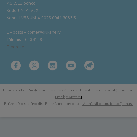
AS „SEB banka”
Kods: UNLALV2X
Konts: LV58 UNLA 0025 0041 3033 5
E – pasts – dome@aluksne.lv
Tālrunis – 64381496
E-adrese
Lapas karte
|
Piekļūstamības paziņojums
|
Privātuma un sīkdatņu politika
tīmekļa vietnē
|
Pašreizējais stāvoklis: Piekrišana nav dota.
Mainīt sīkdatņu iestatījumus.