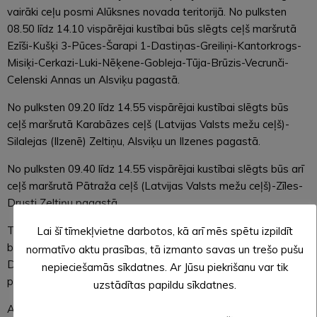
vairāki ceļu posmi Alūksnes novada teritorijā. No pulksten
08.50 līdz 14.10 vispārējai kustībai būs slēgts ceļš maršrutā
Ezīši-Kušķi 3-Pūces-Šarapi 1-Dastiņas-Greiliņi-Kantorkrogs-
Misiķi-Cerkazi-Luki-Nēķene-Gobleja-Tūja-Brūzis-Vecrunči-
Celenski Annas un Alsviķu pagastā.
No pulksten 09.20 līdz 14.55 vispārējai kustībai slēgts būs
ceļš maršrutā Karabāzes ceļš (Latvijas Valsts mežu ceļš)-
Silalejas (Ilzenē) Zeltiņu, Alsviķu un Ilzenes pagastā.
No pulksten 09.40 līdz 14.55 vispārējai kustībai slēgts būs arī
ceļš maršrutā Pātraža ceļš (Latvijas Valsts mežu ceļš)-Zīles-
Drusti Zeltiņu pagastā.
Tāpat vispārējai kustībai no pulksten 14.15 līdz 17.05 slēgts
Lai šī tīmekļvietne darbotos, kā arī mēs spētu izpildīt
būs arī ceļš maršrutā Kārkli-Līkupe-Jaunzemi-Vītari-Stāķi-
normatīvo aktu prasības, tā izmanto savas un trešo pušu
Daiņas-Vijas-Senči2-Supes-Krustakalns (Jaunalūksnes
nepieciešamās sīkdatnes. Ar Jūsu piekrišanu var tik
pagastā).
uzstādītas papildu sīkdatnes.
Autovadītājiem jāņem vērā, ka norādītais laiks, kurā kāds no