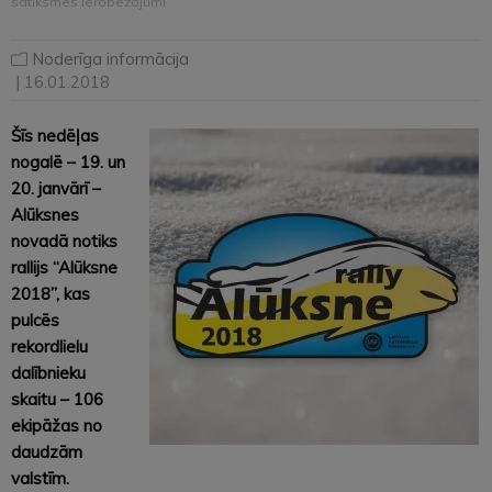
satiksmes ierobežojumi
Noderīga informācija
| 16.01.2018
Šīs nedēļas
nogalē – 19. un
20. janvārī –
Alūksnes
novadā notiks
rallijs “Alūksne
2018”, kas
pulcēs
rekordlielu
dalībnieku
skaitu – 106
ekipāžas no
daudzām
valstīm.