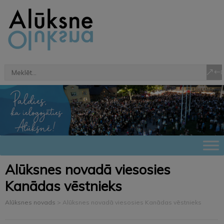
Alūksnes novadā viesosies
Kanādas vēstnieks
Alūksnes novads
>
Alūksnes novadā viesosies Kanādas vēstnieks