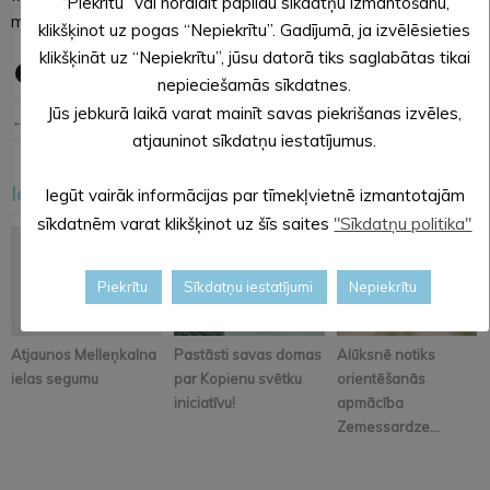
“Piekrītu” vai noraidīt papildu sīkdatņu izmantošanu,
mēnesi.
klikšķinot uz pogas “Nepiekrītu”. Gadījumā, ja izvēlēsieties
klikšķināt uz “Nepiekrītu”, jūsu datorā tiks saglabātas tikai
nepieciešamās sīkdatnes.
Jūs jebkurā laikā varat mainīt savas piekrišanas izvēles,
← Iepriekšējā ziņa
Nākošā ziņa →
atjauninot sīkdatņu iestatījumus.
Iesakām arī šo
Iegūt vairāk informācijas par tīmekļvietnē izmantotajām
<
>
sīkdatnēm varat klikšķinot uz šīs saites
"Sīkdatņu politika"
Piekrītu
Sīkdatņu iestatījumi
Nepiekrītu
Atjaunos Melleņkalna
Pastāsti savas domas
Alūksnē notiks
ielas segumu
par Kopienu svētku
orientēšanās
iniciatīvu!
apmācība
Zemessardze...