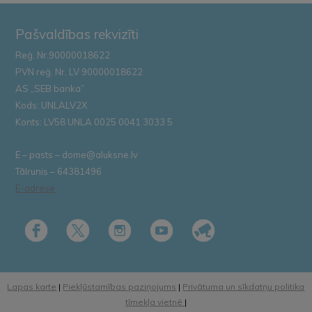
Pašvaldības rekvizīti
Reģ. Nr.90000018622
PVN reģ. Nr. LV 90000018622
AS „SEB banka”
Kods: UNLALV2X
Konts: LV58 UNLA 0025 0041 3033 5
E – pasts – dome@aluksne.lv
Tālrunis – 64381496
E-adrese
Lapas karte
|
Piekļūstamības paziņojums
|
Privātuma un sīkdatņu politika
tīmekļa vietnē
|