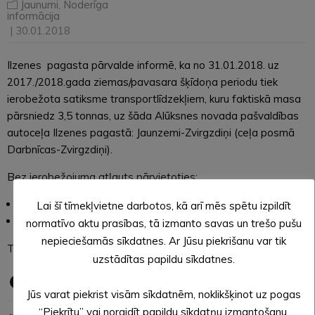
Jaunumi
,
Noderīga
informācija
| 30.01.2018
Ilzenes pagasta pārvalde informē, ka no 31.01.2018. uz
2017./2018.gada ziemas/pavasara šķīdoņa periodu tiek
ierobežota satiksme transportlīdzekļiem, kuru faktiskā masa
pārsniedz 3,5 tonnas, uz šāda Alūksnes novada pašvaldības
autoceļa Ilzenes pagastā: Jaunzemi-Zvirgzdiņi (ceļa posmā
Darbnīcas-Zvirgzdiņi).
Bez ierobežojuma atļauts pārvietoties:
operatīvajiem transportlīdzekļiem;
Lai šī tīmekļvietne darbotos, kā arī mēs spētu izpildīt
svaigpiena savākšanas autocisternām.
normatīvo aktu prasības, tā izmanto savas un trešo pušu
nepieciešamās sīkdatnes. Ar Jūsu piekrišanu var tik
Tālrunis informācijai – 25779981.
uzstādītas papildu sīkdatnes.
Jūs varat piekrist visām sīkdatnēm, noklikšķinot uz pogas
“Piekrītu” vai noraidīt papildu sīkdatņu izmantošanu,
← Iepriekšējā ziņa
Nākošā ziņa →