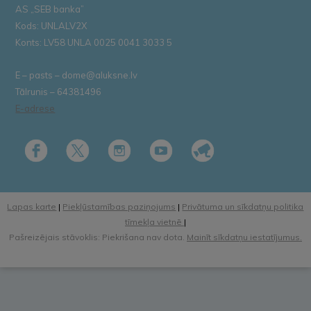
AS „SEB banka”
Kods: UNLALV2X
Konts: LV58 UNLA 0025 0041 3033 5
E – pasts – dome@aluksne.lv
Tālrunis – 64381496
E-adrese
Lapas karte
|
Piekļūstamības paziņojums
|
Privātuma un sīkdatņu politika
tīmekļa vietnē
|
Pašreizējais stāvoklis: Piekrišana nav dota.
Mainīt sīkdatņu iestatījumus.