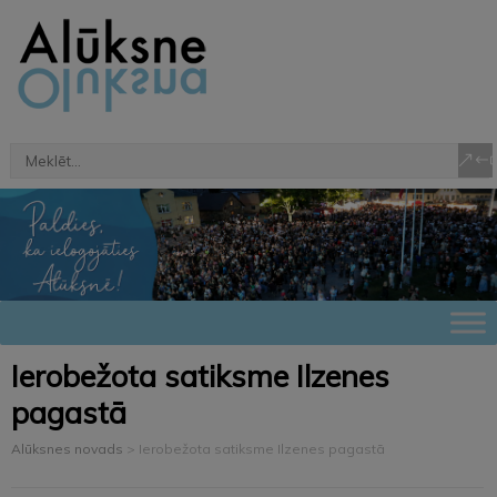
Ierobežota satiksme Ilzenes
pagastā
Alūksnes novads
>
Ierobežota satiksme Ilzenes pagastā