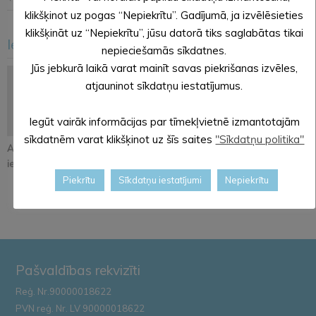
klikšķinot uz pogas “Nepiekrītu”. Gadījumā, ja izvēlēsieties
klikšķināt uz “Nepiekrītu”, jūsu datorā tiks saglabātas tikai
Iesakām arī šo
<
>
nepieciešamās sīkdatnes.
Jūs jebkurā laikā varat mainīt savas piekrišanas izvēles,
atjauninot sīkdatņu iestatījumus.
Iegūt vairāk informācijas par tīmekļvietnē izmantotajām
sīkdatnēm varat klikšķinot uz šīs saites
"Sīkdatņu politika"
Atjaunos Melleņkalna
Pastāsti savas domas
Alūksnē notiks
ielas segumu
par Kopienu svētku
orientēšanās
iniciatīvu!
apmācība
Piekrītu
Sīkdatņu iestatījumi
Nepiekrītu
Zemessardze...
Pašvaldības rekvizīti
Reģ. Nr.90000018622
PVN reģ. Nr. LV 90000018622