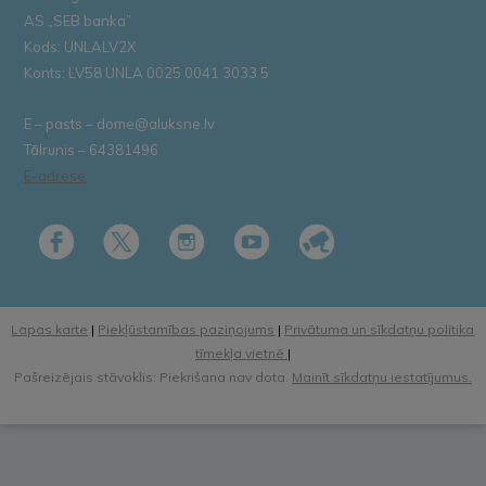
AS „SEB banka”
Kods: UNLALV2X
Konts: LV58 UNLA 0025 0041 3033 5
E – pasts – dome@aluksne.lv
Tālrunis – 64381496
E-adrese
Lapas karte
|
Piekļūstamības paziņojums
|
Privātuma un sīkdatņu politika
tīmekļa vietnē
|
Pašreizējais stāvoklis: Piekrišana nav dota.
Mainīt sīkdatņu iestatījumus.