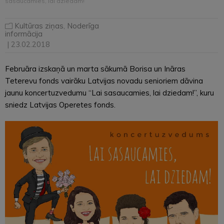
sasaucamies, lai dziedam!”
Kultūras ziņas
,
Noderīga
informācija
| 23.02.2018
Februāra izskaņā un marta sākumā Borisa un Ināras
Teterevu fonds vairāku Latvijas novadu senioriem dāvina
jaunu koncertuzvedumu “Lai sasaucamies, lai dziedam!”, kuru
sniedz Latvijas Operetes fonds.