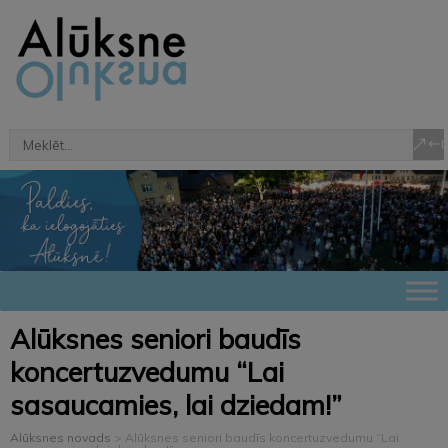
Alūksnes seniori baudīs
koncertuzvedumu “Lai
sasaucamies, lai dziedam!”
Alūksnes novads
>
Alūksnes seniori baudīs koncertuzvedumu “Lai