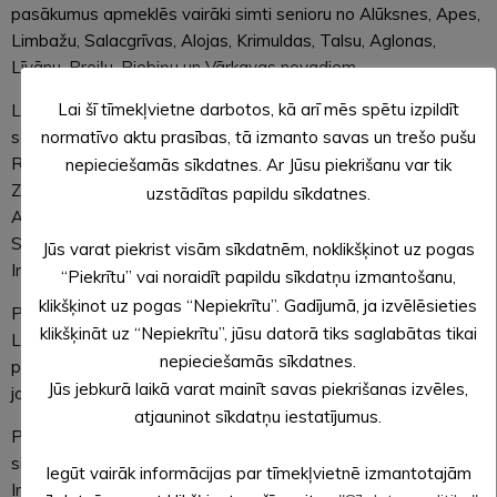
pasākumus apmeklēs vairāki simti senioru no Alūksnes, Apes,
Limbažu, Salacgrīvas, Alojas, Krimuldas, Talsu, Aglonas,
Līvānu, Preiļu, Riebiņu un Vārkavas novadiem.
Lai šī tīmekļvietne darbotos, kā arī mēs spētu izpildīt
Latvijas Operetes fonda koncertuzvedumā “Lai
normatīvo aktu prasības, tā izmanto savas un trešo pušu
sasaucamies, lai dziedam!” skanēs Elgas Īgenbergas,
Raimonda Paula, Mārtiņa Brauna, Ivara Vīgnera, Valda
nepieciešamās sīkdatnes. Ar Jūsu piekrišanu var tik
Zilvera, Imanta Kalniņa, Induļa Kalniņa, Jāņa Lūsēna,
uzstādītas papildu sīkdatnes.
Aleksandra Kublinska dziesmas. Tās iedziedās Jolanta
Strikaite-Lapiņa, Marlēna Keine, Emīls Kivlenieks un Nauris
Jūs varat piekrist visām sīkdatnēm, noklikšķinot uz pogas
Indzeris. Režisors Valdis Lūriņš.
“Piekrītu” vai noraidīt papildu sīkdatņu izmantošanu,
klikšķinot uz pogas “Nepiekrītu”. Gadījumā, ja izvēlēsieties
Par pasākumu norisi rūpējas Alūksnes un Apes novada fonds,
klikšķināt uz “Nepiekrītu”, jūsu datorā tiks saglabātas tikai
Limbažu fonds, Talsu novada fonds un Viduslatgales
nepieciešamās sīkdatnes.
pārnovadu fonds, iesaistoties brīvprātīgajiem un sociālās
Jūs jebkurā laikā varat mainīt savas piekrišanas izvēles,
jomas darbiniekiem.
atjauninot sīkdatņu iestatījumus.
Plašāk par programmu “Svētku pakas un pasākumi
sirmgalvjiem novados”: http://bit.ly/2oXKppv
Iegūt vairāk informācijas par tīmekļvietnē izmantotajām
Infografika: http://bit.ly/2omBfAt