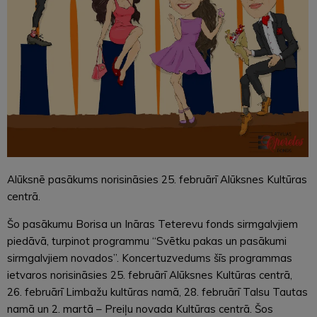
Alūksnē pasākums norisināsies 25. februārī Alūksnes Kultūras
centrā.
Šo pasākumu Borisa un Ināras Teterevu fonds sirmgalvjiem
piedāvā, turpinot programmu “Svētku pakas un pasākumi
sirmgalvjiem novados”. Koncertuzvedums šīs programmas
ietvaros norisināsies 25. februārī Alūksnes Kultūras centrā,
26. februārī Limbažu kultūras namā, 28. februārī Talsu Tautas
namā un 2. martā – Preiļu novada Kultūras centrā. Šos