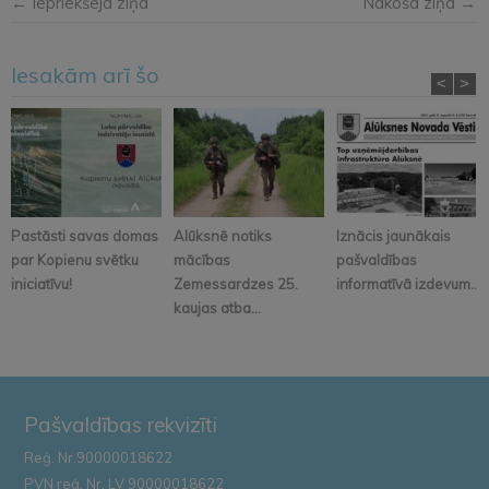
← Iepriekšējā ziņa
Nākošā ziņa →
Iesakām arī šo
<
>
Pastāsti savas domas
Alūksnē notiks
Iznācis jaunākais
par Kopienu svētku
mācības
pašvaldības
iniciatīvu!
Zemessardzes 25.
informatīvā izdevum...
kaujas atba...
Pašvaldības rekvizīti
Reģ. Nr.90000018622
PVN reģ. Nr. LV 90000018622