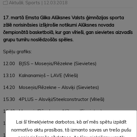
Aktuāli
,
Sports
| 12.03.2018
17. martā Ernsta Glika Alūksnes Valsts ģimnāzijas sporta
zālē norisināsies izšķirošie notikumi Alūksnes novada
čempionātā basketbolā, kur gan vīrieši, gan sievietes aizvadīs
grupu turnīru noslēdzošās spēles.
Spēļu grafiks:
12.00 BJSS – Moseņis/Rēzekne (Sievietes)
13.10 Kalnanamiņš – LAVE (Vīrieši)
14.20 Moseņis/Rēzekne – Alsviķi (Sievietes)
15.30 4PLUS – Alsviķi/Steelconstructor (Vīrieši)
16.40 Moseņis/Rēzekne – Alūksne (Sievietes)
Lai šī tīmekļvietne darbotos, kā arī mēs spētu izpildīt
17.50 BJSS – Kalnanamiņš (Vīrieši)
normatīvo aktu prasības, tā izmanto savas un trešo pušu
19.00 LAVE – 4PLUS (Vīrieši)