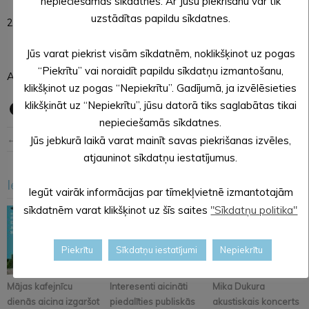
nepieciešamās sīkdatnes. Ar Jūsu piekrišanu var tik
uzstādītas papildu sīkdatnes.
20.10 Alsviķi/Steelconstructor – BJSS (Vīrieši)
Jūs varat piekrist visām sīkdatnēm, noklikšķinot uz pogas
“Piekrītu” vai noraidīt papildu sīkdatņu izmantošanu,
Aicinām apmeklēt spēles un atbalstīt savus favorītus.
klikšķinot uz pogas “Nepiekrītu”. Gadījumā, ja izvēlēsieties
klikšķināt uz “Nepiekrītu”, jūsu datorā tiks saglabātas tikai
nepieciešamās sīkdatnes.
← Iepriekšējā ziņa
Nākošā ziņa →
Jūs jebkurā laikā varat mainīt savas piekrišanas izvēles,
atjauninot sīkdatņu iestatījumus.
Iesakām arī šo
<
>
Iegūt vairāk informācijas par tīmekļvietnē izmantotajām
sīkdatnēm varat klikšķinot uz šīs saites
"Sīkdatņu politika"
Piekrītu
Sīkdatņu iestatījumi
Nepiekrītu
Mājas kafejnīcu
Interesenti aicināti
Mika Dukura
dienās aicina izgaršot
piedalīties publiskās
akustiskais koncerts