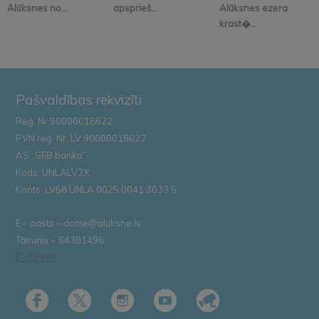
Alūksnes no...
apsprieš...
Alūksnes ezera
krast�...
Pašvaldības rekvizīti
Reģ. Nr.90000018622
PVN reģ. Nr. LV 90000018622
AS „SEB banka”
Kods: UNLALV2X
Konts: LV58 UNLA 0025 0041 3033 5
E – pasts – dome@aluksne.lv
Tālrunis – 64381496
E-adrese