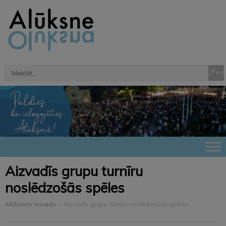
Aizvadīs grupu turnīru
noslēdzošās spēles
Alūksnes novads
>
Aizvadīs grupu turnīru noslēdzošās spēles