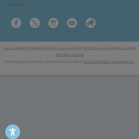
E-adrese
Lapas karte
|
Piekļūstamības paziņojums
|
Privātuma un sīkdatņu politika
tīmekļa vietnē
|
Pašreizējais stāvoklis: Piekrišana nav dota.
Mainīt sīkdatņu iestatījumus.