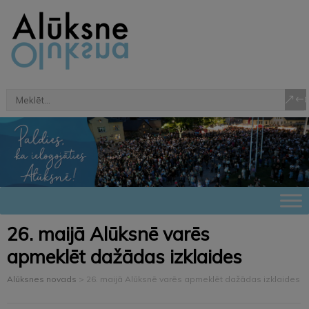
26. maijā Alūksnē varēs
apmeklēt dažādas izklaides
Alūksnes novads
>
26. maijā Alūksnē varēs apmeklēt dažādas izklaides