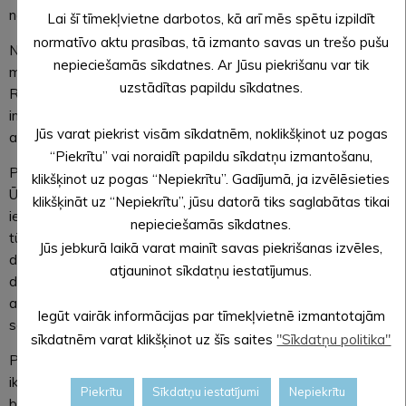
no stadiona.
Lai šī tīmekļvietne darbotos, kā arī mēs spētu izpildīt
normatīvo aktu prasības, tā izmanto savas un trešo pušu
No pulksten 19.00 Alūksnes Pilssalā, pie jaunās
nepieciešamās sīkdatnes. Ar Jūsu piekrišanu var tik
multifunkcionālās ēkas, muzicēs Normunds Veļķeris un Arnis
uzstādītas papildu sīkdatnes.
Rappa. Darbosies kafejnīca, bet Alūksnes Tūrisma
informācijas centra teltī būs iespēja uzzināt par vakara
Jūs varat piekrist visām sīkdatnēm, noklikšķinot uz pogas
aktivitātēm un iegādāties suvenīrus.
“Piekrītu” vai noraidīt papildu sīkdatņu izmantošanu,
Pilssalā, pļavā pie tilta, no pulksten 19.00, biedrība “Astes un
klikšķinot uz pogas “Nepiekrītu”. Gadījumā, ja izvēlēsieties
Ūsas” piedāvās izjādes ar zirgu. Biedrības pārstāvji būs
klikšķināt uz “Nepiekrītu”, jūsu datorā tiks saglabātas tikai
ieradušies ne tikai ar zirgu, bet arī ar suņiem un kaķiem, jo
nepieciešamās sīkdatnes.
tūrisma rallija laikā norisināsies labdarības akcija sadarbībā ar
Jūs jebkurā laikā varat mainīt savas piekrišanas izvēles,
dzīvnieku māju “Astes un ūsas“. Izjādes būs par ziedojumu
atjauninot sīkdatņu iestatījumus.
dzīvnieku mājai. Ikviens pasākuma dalībnieks un apmeklētājs
aicināts iepriecināt patversmē nonākušos ķepaiņus, arī
Iegūt vairāk informācijas par tīmekļvietnē izmantotajām
sarūpējot barību un materiālus dzīvnieku mājas uzlabošanai.
sīkdatnēm varat klikšķinot uz šīs saites
"Sīkdatņu politika"
Plosts “Kaija” un kuģītis “Marienburg” šajā vakarā aicinās
ikvienu viesi un vietējo iedzīvotāju doties naksnīgos publiskos
Piekrītu
Sīkdatņu iestatījumi
Nepiekrītu
braucienos, kas sāksies no pulksten 21.30 (par maksu).