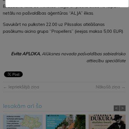
Brauciena laiks 30 minūtes. Kuģis un plosts aties no laipām
netālu no pašvaldības aģentūras “ALJA” ēkas.
Savukārt no pulksten 22.00 uz Pilssalas atklāšanas
pasākumu aicina grupa “Propellers” (ieejas maksa 5,00 EUR).
Evita APLOKA
, Alūksnes novada pašvaldības sabiedrisko
attiecību speciāliste
← Iepriekšējā ziņa
Nākošā ziņa →
Iesakām arī šo
<
>