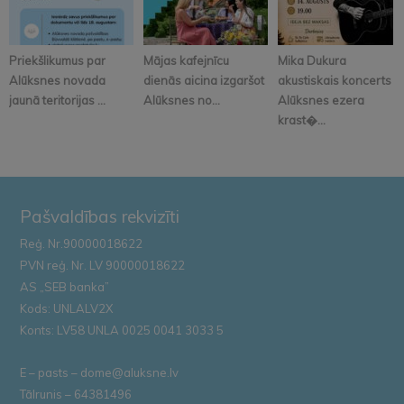
Priekšlikumus par
Mājas kafejnīcu
Mika Dukura
Alūksnes novada
dienās aicina izgaršot
akustiskais koncerts
jaunā teritorijas ...
Alūksnes no...
Alūksnes ezera
krast�...
Pašvaldības rekvizīti
Reģ. Nr.90000018622
PVN reģ. Nr. LV 90000018622
AS „SEB banka”
Kods: UNLALV2X
Konts: LV58 UNLA 0025 0041 3033 5
E – pasts – dome@aluksne.lv
Tālrunis – 64381496