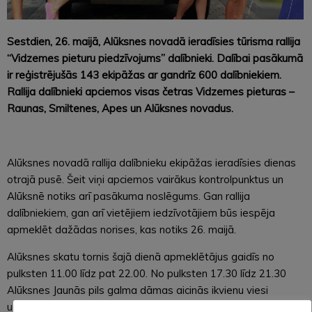
Sestdien, 26. maijā, Alūksnes novadā ieradīsies tūrisma rallija
“Vidzemes pieturu piedzīvojums” dalībnieki. Dalībai pasākumā
ir reģistrējušās 143 ekipāžas ar gandrīz 600 dalībniekiem.
Rallija dalībnieki apciemos visas četras Vidzemes pieturas –
Raunas, Smiltenes, Apes un Alūksnes novadus.
Alūksnes novadā rallija dalībnieku ekipāžas ieradīsies dienas
otrajā pusē. Šeit viņi apciemos vairākus kontrolpunktus un
Alūksnē notiks arī pasākuma noslēgums. Gan rallija
dalībniekiem, gan arī vietējiem iedzīvotājiem būs iespēja
apmeklēt dažādas norises, kas notiks 26. maijā.
Alūksnes skatu tornis šajā dienā apmeklētājus gaidīs no
pulksten 11.00 līdz pat 22.00. No pulksten 17.30 līdz 21.30
Alūksnes Jaunās pils galma dāmas aicinās ikvienu viesi
uzspēlēt kroketu Tempļakalna ielas gājēju tilta galā, netālu