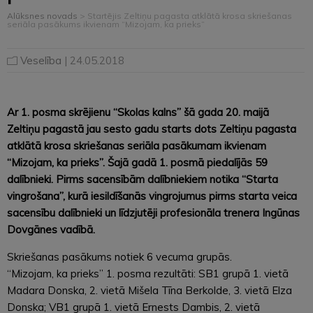
Alūksnes novads
>
Startējis Zeltiņu pagasta atklātā krosa skriešanas
seriāla pasākums ikvienam “Mizojam, ka prieks”
Veselība
| 24.05.2018
Ar 1. posma skrējienu “Skolas kalns” šā gada 20. maijā
Zeltiņu pagastā jau sesto gadu starts dots Zeltiņu pagasta
atklātā krosa skriešanas seriāla pasākumam ikvienam
“Mizojam, ka prieks”. Šajā gadā 1. posmā piedalījās 59
dalībnieki. Pirms sacensībām dalībniekiem notika “Starta
vingrošana”, kurā iesildīšanās vingrojumus pirms starta veica
sacensību dalībnieki un līdzjutēji profesionāla trenera Ingūnas
Dovgānes vadībā.
Skriešanas pasākums notiek 6 vecuma grupās.
“Mizojam, ka prieks” 1. posma rezultāti: SB1 grupā 1. vietā
Madara Donska, 2. vietā Mišela Tīna Berkolde, 3. vietā Elza
Donska; VB1 grupā 1. vietā Ernests Dambis, 2. vietā