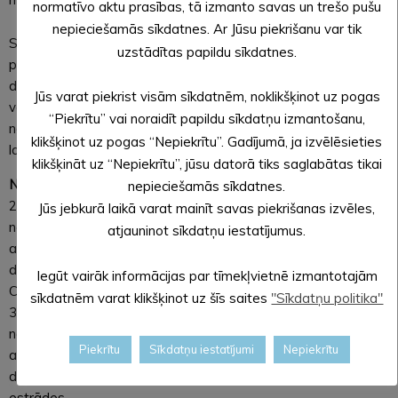
normatīvo aktu prasības, tā izmanto savas un trešo pušu
nepieciešamās sīkdatnes. Ar Jūsu piekrišanu var tik
Sacensību dalībnieki un līdzjutēji bija ļoti apmierināti par
uzstādītas papildu sīkdatnes.
pasākumu, jo tas noritēja draudzīgā atmosfērā, kā arī izteica
domu, ka ar nepacietību gaidīs nākamo posmu, jo tas notiks
Jūs varat piekrist visām sīkdatnēm, noklikšķinot uz pogas
vēlu vakarā, bet apbalvošana pusnaktī. Ar pasākuma
“Piekrītu” vai noraidīt papildu sīkdatņu izmantošanu,
nolikumu var iepazīties Alūksnes novada pašvaldības mājas
klikšķinot uz pogas “Nepiekrītu”. Gadījumā, ja izvēlēsieties
lapā www.aluksne.lv sadaļā sports.
klikšķināt uz “Nepiekrītu”, jūsu datorā tiks saglabātas tikai
Nākamie sacensību posmi:
nepieciešamās sīkdatnes.
2. posms ”Alpu pļavas” – 2018. gada 22. jūnijā, reģistrēšanās
Jūs jebkurā laikā varat mainīt savas piekrišanas izvēles,
no pulksten 20:30 – 21.15, no plkst.21.15 – 21.25 sacensību
atjauninot sīkdatņu iestatījumus.
atklāšana, no plkst.21.30 – 22.00 Starta vingrošana
dalībniekiem un līdzjutējiem, starts pulksten 22:00, Andreja
Iegūt vairāk informācijas par tīmekļvietnē izmantotajām
Cauka nekustamajā īpašumā ”Alpi”
sīkdatnēm varat klikšķinot uz šīs saites
"Sīkdatņu politika"
3. posms ”Estrādes loki” – 2018. gada 28. jūlijā, reģistrēšanās
no pulksten 10:00 – 10:45, no plkst.10.45 – 10.55 sacensību
Piekrītu
Sīkdatņu iestatījumi
Nepiekrītu
atklāšana, no plkst.11.00 – 11.30 Starta vingrošana
dalībniekiem un līdzjutējiem, starts pulksten 11:30, pie Zeltiņu
estrādes.