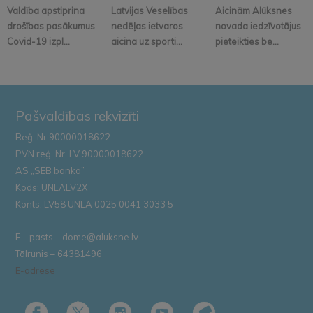
Valdība apstiprina
Latvijas Veselības
Aicinām Alūksnes
drošības pasākumus
nedēļas ietvaros
novada iedzīvotājus
Covid-19 izpl...
aicina uz sporti...
pieteikties be...
Pašvaldības rekvizīti
Reģ. Nr.90000018622
PVN reģ. Nr. LV 90000018622
AS „SEB banka”
Kods: UNLALV2X
Konts: LV58 UNLA 0025 0041 3033 5
E – pasts – dome@aluksne.lv
Tālrunis – 64381496
E-adrese