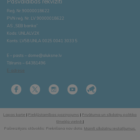
Pašvaldības rekvizīti
Reģ. Nr.90000018622
PVN reģ. Nr. LV 90000018622
AS „SEB banka”
Kods: UNLALV2X
Konts: LV58 UNLA 0025 0041 3033 5
E – pasts – dome@aluksne.lv
Tālrunis – 64381496
E-adrese
Lapas karte
|
Piekļūstamības paziņojums
|
Privātuma un sīkdatņu politika
tīmekļa vietnē
|
Pašreizējais stāvoklis: Piekrišana nav dota.
Mainīt sīkdatņu iestatījumus.