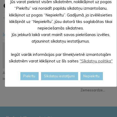
Jūs varat piekrist visām sīkdatnēm, noklikšķinot uz pogas
“Piekrītu” vai noraidīt papildu sīkdatņu izmantošanu,
klikšķinot uz pogas “Nepiekrītu”. Gadījumā, ja izvēlēsieties
← Iepriekšējā ziņa
Nākošā ziņa →
klikšķināt uz “Nepiekrītu”, jūsu datorā tiks saglabātas tikai
nepieciešamās sīkdatnes.
Iesakām arī šo
Jūs jebkurā laikā varat mainīt savas piekrišanas izvēles,
<
>
atjauninot sīkdatņu iestatījumus.
Iegūt vairāk informācijas par tīmekļvietnē izmantotajām
sīkdatnēm varat klikšķinot uz šīs saites
"Sīkdatņu politika"
Atjaunos Melleņkalna
Pastāsti savas domas
Alūksnē notiks
Piekrītu
Sīkdatņu iestatījumi
Nepiekrītu
ielas segumu
par Kopienu svētku
orientēšanās
iniciatīvu!
apmācība
Zemessardze...