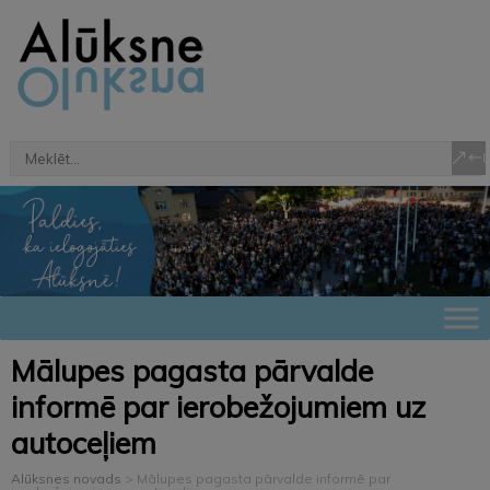
Mālupes pagasta pārvalde
informē par ierobežojumiem uz
autoceļiem
Alūksnes novads
>
Mālupes pagasta pārvalde informē par