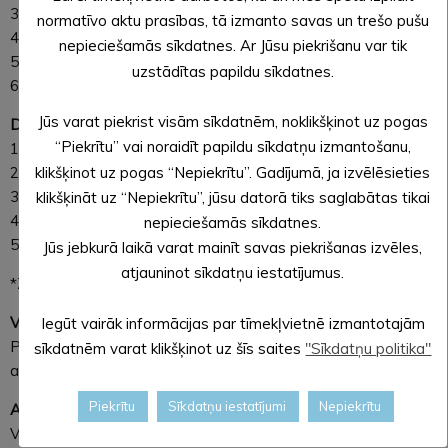
3. Galdu
normatīvo aktu prasības, tā izmanto savas un trešo pušu
4. Garšvielas
nepieciešamās sīkdatnes. Ar Jūsu piekrišanu var tik
5. Ūdeni
uzstādītas papildu sīkdatnes.
6. Vienreizējos traukus
Jūs varat piekrist visām sīkdatnēm, noklikšķinot uz pogas
Dalībnieks nodrošina
“Piekrītu” vai noraidīt papildu sīkdatņu izmantošanu,
1. Zupas sastāvdaļas*
klikšķinot uz pogas “Nepiekrītu”. Gadījumā, ja izvēlēsieties
2. Īpašās garšvielas
3. Zupas katlu
klikšķināt uz “Nepiekrītu”, jūsu datorā tiks saglabātas tikai
4. Zupas kausu vai lielo karoti
nepieciešamās sīkdatnes.
5. Komandas vienotu noformējumu
Jūs jebkurā laikā varat mainīt savas piekrišanas izvēles,
atjauninot sīkdatņu iestatījumus.
*Zupas sastāvdaļas var būt jau iepriekš sagatavotas
Vērtēšana
Iegūt vairāk informācijas par tīmekļvietnē izmantotajām
Par garšīgāko 2018. gada Alūksnes pilsētas svētku zupu tiek
sīkdatnēm varat klikšķinot uz šīs saites
"Sīkdatņu politika"
atzīta tā zupa, kas ieguvusi lielāko žetonu skaitu.
Piekrītu
Sīkdatņu iestatījumi
Nepiekrītu
Apbalvošana
Visas komandas par piedalīšanos saņems pateicības