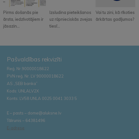
Pirms došanās pie
Izsludina pieteikšanos
Vai tu zini, kā rīkoties
ārsta, iedzīvotājiem ir
uz rūpnieciskās zvejas
ārkārtas gadījumos?
jāsazin...
tiesī...
Pašvaldības rekvizīti
Reģ. Nr.90000018622
PVN reģ. Nr. LV 90000018622
AS „SEB banka”
Kods: UNLALV2X
Konts: LV58 UNLA 0025 0041 3033 5
E – pasts – dome@aluksne.lv
Tālrunis – 64381496
E-adrese