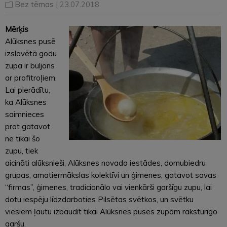
Bez tēmas
| 23.07.2018
Mērķis
Alūksnes pusē
izslavētā godu
zupa ir buljons
ar profitroļiem.
Lai pierādītu,
ka Alūksnes
saimnieces
prot gatavot
ne tikai šo
zupu, tiek
aicināti alūksnieši, Alūksnes novada iestādes, domubiedru
grupas, amatiermākslas kolektīvi un ģimenes, gatavot savas
“firmas”, ģimenes, tradicionālo vai vienkārši garšīgu zupu, lai
dotu iespēju līdzdarboties Pilsētas svētkos, un svētku
viesiem ļautu izbaudīt tikai Alūksnes puses zupām raksturīgo
garšu.