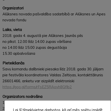
Organizatori
Alūksnes novada pašvaldība sadarbībā ar Alūksnes un Apes
novada fondu
Laiks, vieta
2018. gada 4. augustā pie Alūksnes Jaunās pils
no plkst. 12.00 līdz 14.00 zupas vārīšana
no 14.00 līdz 15.00 zupas degustācija
15.30 apbalvošana
Pieteikšanās
Savu komandu dalībnieki piesaka līdz 2018. gada 30. jūlijam
pie festivāla koordinatores Valdas Zeltiņas, kontakttālrunis
26601466, anketu var aizpildīt elektroniski
https://goo.gl/forms/rFsEZ5RAovh8Gflb2
Organizators nodrošina
1. Zupas vārīšanas vietu, malku
2. Statīvu (pirmajiem astoņiem dalībniekiem)
Lai šī tīmekļvietne darbotos, kā arī mēs spētu izpildīt