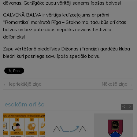
dāvanas. Garšīgāko zupu vārītāji saņems īpašas balvas!
GALVENĀ BALVA ir vērtīgs kruīzceļojums ar prāmi
“Romantika” maršrutā Rīga – Stokholma, taču būs arī citas
balvas un bez pateicības nepaliks neviens festivāla
dalībnieks!
Zupu vērtēšanā piedalīsies Dižonas (Francija) gardēžu kluba
biedri, kuri pasniegs savu īpašo speciālo balvu.
← Iepriekšējā ziņa
Nākošā ziņa →
Iesakām arī šo
<
>