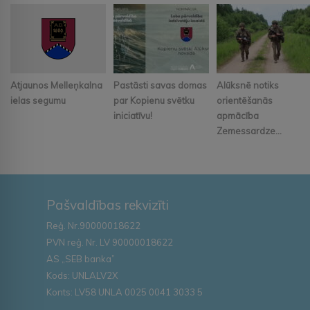
Atjaunos Melleņkalna
Pastāsti savas domas
Alūksnē notiks
ielas segumu
par Kopienu svētku
orientēšanās
iniciatīvu!
apmācība
Zemessardze...
Pašvaldības rekvizīti
Reģ. Nr.90000018622
PVN reģ. Nr. LV 90000018622
AS „SEB banka”
Kods: UNLALV2X
Konts: LV58 UNLA 0025 0041 3033 5