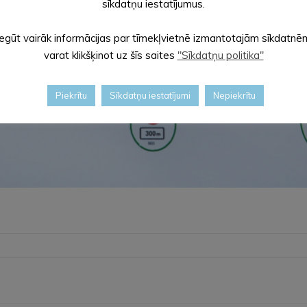
sīkdatņu iestatījumus.
Iegūt vairāk informācijas par tīmekļvietnē izmantotajām sīkdatnē
varat klikšķinot uz šīs saites
"Sīkdatņu politika"
Piekrītu
Sīkdatņu iestatījumi
Nepiekrītu