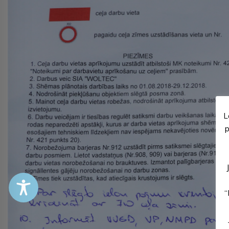
L
p
“