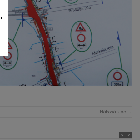
m
Nākošā ziņa →
<
>