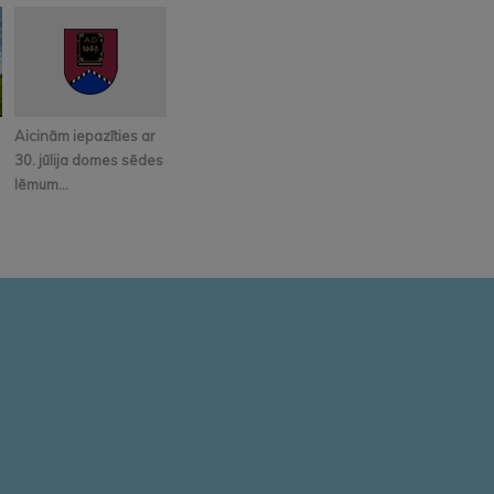
Aicinām iepazīties ar
30. jūlija domes sēdes
lēmum...