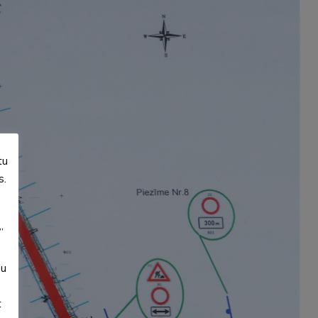
tu
s.
”
su
t