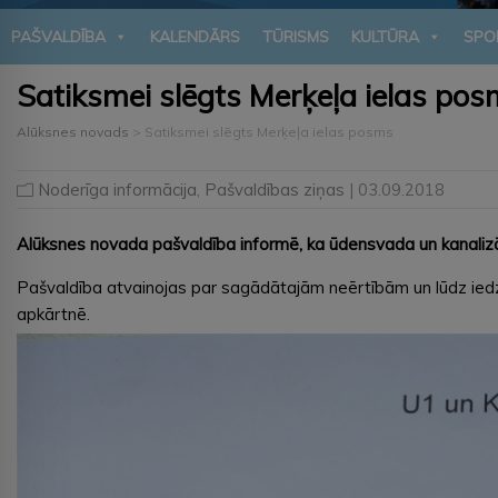
PAŠVALDĪBA
KALENDĀRS
TŪRISMS
KULTŪRA
SPO
Satiksmei slēgts Merķeļa ielas po
Alūksnes novads
>
Satiksmei slēgts Merķeļa ielas posms
Noderīga informācija
,
Pašvaldības ziņas
| 03.09.2018
Alūksnes novada pašvaldība informē, ka ūdensvada un kanalizāci
Pašvaldība atvainojas par sagādātajām neērtībām un lūdz iedzīv
apkārtnē.