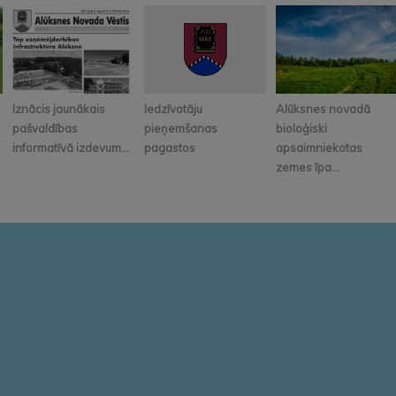
Iznācis jaunākais
Iedzīvotāju
Alūksnes novadā
pašvaldības
pieņemšanas
bioloģiski
informatīvā izdevum...
pagastos
apsaimniekotas
zemes īpa...