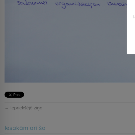
← Iepriekšējā ziņa
Iesakām arī šo