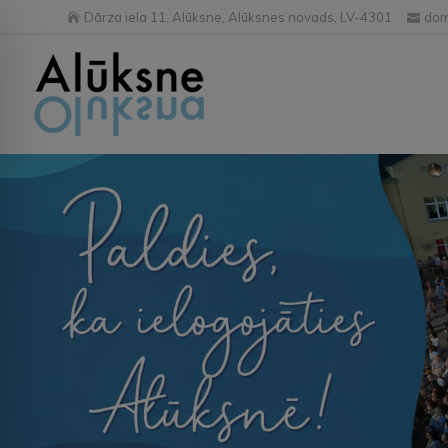
Dārza iela 11, Alūksne, Alūksnes novads, LV-4301
dom