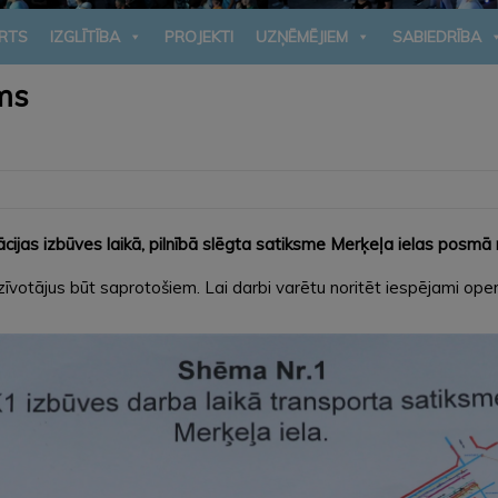
RTS
IZGLĪTĪBA
PROJEKTI
UZŅĒMĒJIEM
SABIEDRĪBA
sms
jas izbūves laikā, pilnībā slēgta satiksme Merķeļa ielas posmā no 
otājus būt saprotošiem. Lai darbi varētu noritēt iespējami operat