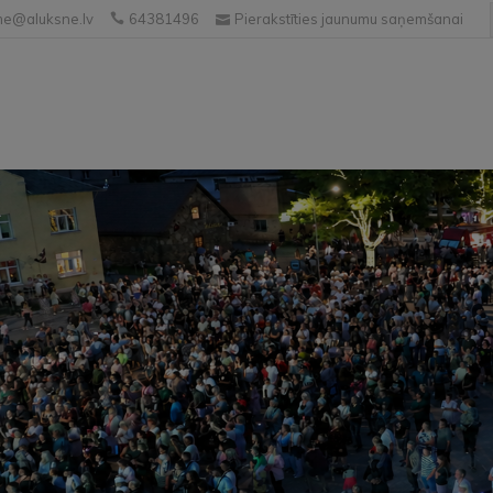
e@aluksne.lv
64381496
Pierakstīties jaunumu saņemšanai