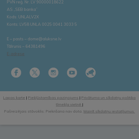
PVN reģ. Nr. LV 90000018622
AS „SEB banka”
Kods: UNLALV2X
Konts: LV58 UNLA 0025 0041 3033 5
E – pasts – dome@aluksne.lv
Tālrunis – 64381496
E-adrese
Lapas karte
|
Piekļūstamības paziņojums
|
Privātuma un sīkdatņu politika
tīmekļa vietnē
|
Pašreizējais stāvoklis: Piekrišana nav dota.
Mainīt sīkdatņu iestatījumus.