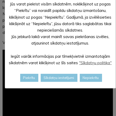
nepieciešamību radās 1991. gada barikāžu dienās. Šo gadu
Jūs varat piekrist visām sīkdatnēm, noklikšķinot uz pogas
laikā Zemessardze ir izveidojusies par skaitliski lielāko
“Piekrītu” vai noraidīt papildu sīkdatņu izmantošanu,
Nacionālo bruņoto spēku struktūru un valsts aizsardzības
klikšķinot uz pogas “Nepiekrītu”. Gadījumā, ja izvēlēsieties
pamatu. Zemessardze dod iespēju Latvijas Republikas
klikšķināt uz “Nepiekrītu”, jūsu datorā tiks saglabātas tikai
pilsoņiem brīvprātīgi kalpot savai valstij, rūpējoties par tās
nepieciešamās sīkdatnes.
drošību.
Jūs jebkurā laikā varat mainīt savas piekrišanas izvēles,
Video par dienestu Zemessardzē:
atjauninot sīkdatņu iestatījumus.
Iegūt vairāk informācijas par tīmekļvietnē izmantotajām
sīkdatnēm varat klikšķinot uz šīs saites
"Sīkdatņu politika"
Piekrītu
Sīkdatņu iestatījumi
Nepiekrītu