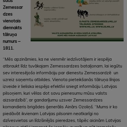
sācis
Zemessar
dzes
vienotais
diennakts
tālruņa
numurs –
1811.
“Mēs apzināmies, ka ne vienmēr iedzīvotājiem ir iespēja
atbraukt līdz tuvākajam Zemessardzes bataljonam, lai iegūtu
sev interesējošo informāciju par dienestu Zemessardzē un
uzreiz saņemtu atbildes. Vienota pieteikšanās tālruņa līnijas
izveide ir lieliska iespēja efektīvi sniegt informāciju Latvijas
pilsoņiem, kuri vēlas dot savu pienesumu mūsu valsts
aizsardzībā”, ar gandarījumu uzsver Zemessardzes
komandieris brigādes ģenerālis Ainārs Ozoliņš. “Mums ir ko
piedāvāt ikvienam Latvijas pilsonim neatkarīgi no
dzīvesvietas un līdzšinējās pieredzes, tāpēc aicinām Latvijas