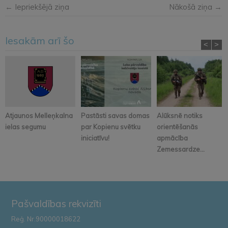
← Iepriekšējā ziņa
Nākošā ziņa →
Iesakām arī šo
<
>
Atjaunos Melleņkalna
Pastāsti savas domas
Alūksnē notiks
ielas segumu
par Kopienu svētku
orientēšanās
iniciatīvu!
apmācība
Zemessardze...
Pašvaldības rekvizīti
Reģ. Nr.90000018622