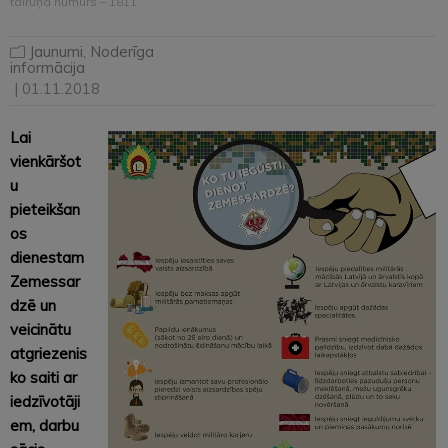
tālruņa numurs – 1811
Jaunumi
,
Noderīga
informācija
| 01.11.2018
Lai
vienkāršot
u
pieteikšan
os
dienestam
Zemessar
dzē un
veicinātu
atgriezenis
ko saiti ar
iedzīvotāji
em, darbu