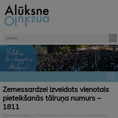
Zemessardzei izveidots vienotais
pieteikšanās tālruņa numurs –
1811
Alūksnes novads
>
Zemessardzei izveidots vienotais pieteikšanās