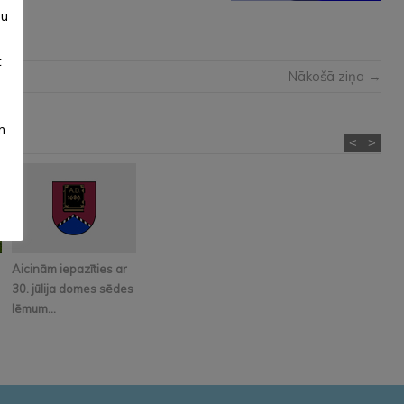
su
t
Nākošā ziņa →
m
<
>
Aicinām iepazīties ar
30. jūlija domes sēdes
lēmum...