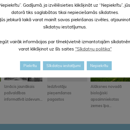
Nepiekrītu”. Gadījumā, ja izvēlēsieties klikšķināt uz “Nepiekrītu”, jū
datorā tiks saglabātas tikai nepieciešamās sīkdatnes.
Jūs jebkurā laikā varat mainīt savas piekrišanas izvēles, atjaunino
sīkdatņu iestatījumus.
Iegūt vairāk informācijas par tīmekļvietnē izmantotajām sīkdatnē
varat klikšķinot uz šīs saites
"Sīkdatņu politika"
Piekrītu
Sīkdatņu iestatījumi
Nepiekrītu
Iznācis jaunākais
Iedzīvotāju
Alūksnes novadā
pašvaldības
pieņemšanas
bioloģiski
informatīvā izdevum...
pagastos
apsaimniekotas
zemes īpa...