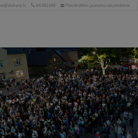
e@aluksne.lv
64381496
Pierakstīties jaunumu saņemšanai