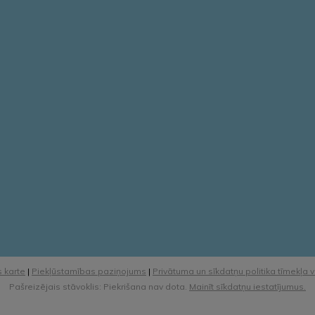
 karte
|
Piekļūstamības paziņojums
|
Privātuma un sīkdatņu politika tīmekļa 
Pašreizējais stāvoklis: Piekrišana nav dota.
Mainīt sīkdatņu iestatījumus.