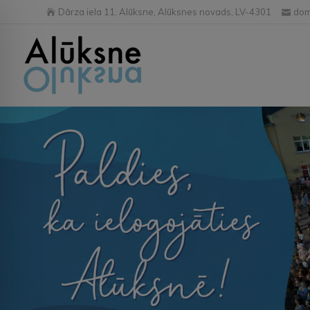
Dārza iela 11, Alūksne, Alūksnes novads, LV-4301
dom