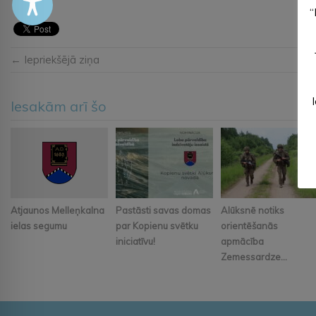
“
← Iepriekšējā ziņa
Iesakām arī šo
Atjaunos Melleņkalna
Pastāsti savas domas
Alūksnē notiks
ielas segumu
par Kopienu svētku
orientēšanās
iniciatīvu!
apmācība
Zemessardze...