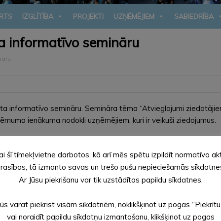
RTS
IZGLĪTĪBA
PROJEKTI
UZŅĒMĒJIEM
SABIEDRĪBA
a informatīvo semināru
nāru
ta informatīvo semināru. Semināra tēma “Atvieglojumi ziedotāji
ēmuma ienākuma nodokli uzņēmējiem, kuri ir veikuši ziedojumus.
lsta centrā, Brūža ielā 7, Alūksnē.
ai šī tīmekļvietne darbotos, kā arī mēs spētu izpildīt normatīvo ak
rasības, tā izmanto savas un trešo pušu nepieciešamās sīkdatne
Ar Jūsu piekrišanu var tik uzstādītas papildu sīkdatnes.
Jūs varat piekrist visām sīkdatnēm, noklikšķinot uz pogas “Piekrītu
vai noraidīt papildu sīkdatņu izmantošanu, klikšķinot uz pogas