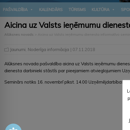
PAŠVALDĪBA
KALENDĀRS
TŪRISMS
KULTŪRA
SPO
Aicina uz Valsts ieņēmumu dienest
Alūksnes novads
>
Aicina uz Valsts ieņēmumu dienesta informatīvo semi
Jaunumi
,
Noderīga informācija
| 07.11.2018
Alūksnes novada pašvaldība aicina uz Valsts ieņēmumu dienes
dienesta darbinieki stāstīs par pieejamiem atvieglojumiem Uzņ
Seminārs notiks 16. novembrī plkst. 14.00 Uzņēmējdarbības atba
L
p