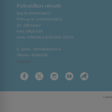
Pašvaldības rekvizīti
Reģ. Nr.90000018622
PVN reģ. Nr. LV 90000018622
AS „SEB banka”
Kods: UNLALV2X
Konts: LV58 UNLA 0025 0041 3033 5
E – pasts – dome@aluksne.lv
Tālrunis – 64381496
E-adrese
Lapas