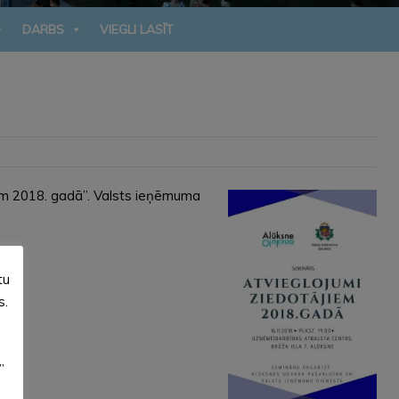
DARBS
VIEGLI LASĪT
em 2018. gadā”. Valsts ieņēmuma
tu
s.
”