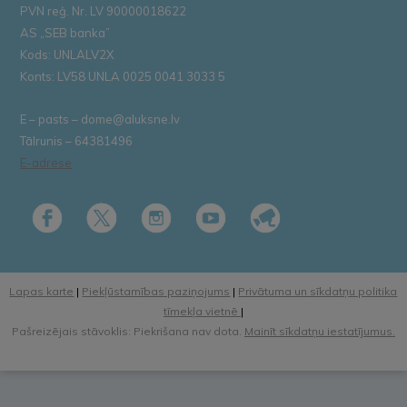
PVN reģ. Nr. LV 90000018622
AS „SEB banka”
Kods: UNLALV2X
Konts: LV58 UNLA 0025 0041 3033 5
E – pasts – dome@aluksne.lv
Tālrunis – 64381496
E-adrese
Lapas karte
|
Piekļūstamības paziņojums
|
Privātuma un sīkdatņu politika
tīmekļa vietnē
|
Pašreizējais stāvoklis: Piekrišana nav dota.
Mainīt sīkdatņu iestatījumus.