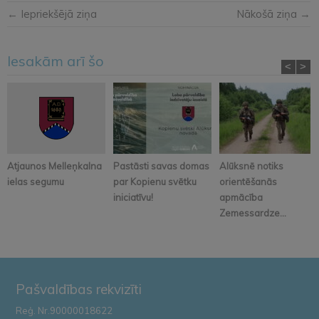
← Iepriekšējā ziņa
Nākošā ziņa →
Iesakām arī šo
<
>
Atjaunos Melleņkalna
Pastāsti savas domas
Alūksnē notiks
ielas segumu
par Kopienu svētku
orientēšanās
iniciatīvu!
apmācība
Zemessardze...
Pašvaldības rekvizīti
Reģ. Nr.90000018622