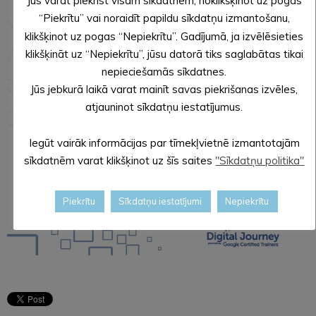
Jūs varat piekrist visām sīkdatnēm, noklikšķinot uz pogas
“Piekrītu” vai noraidīt papildu sīkdatņu izmantošanu,
klikšķinot uz pogas “Nepiekrītu”. Gadījumā, ja izvēlēsieties
klikšķināt uz “Nepiekrītu”, jūsu datorā tiks saglabātas tikai
nepieciešamās sīkdatnes.
Jūs jebkurā laikā varat mainīt savas piekrišanas izvēles,
atjauninot sīkdatņu iestatījumus.
Iegūt vairāk informācijas par tīmekļvietnē izmantotajām
sīkdatnēm varat klikšķinot uz šīs saites
"Sīkdatņu politika"
Piekrītu
Sīkdatņu iestatījumi
Nepiekrītu