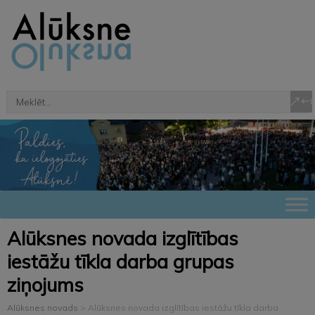
Alūksnes novada izglītības
iestāžu tīkla darba grupas
ziņojums
Alūksnes novads
>
Alūksnes novada izglītības iestāžu tīkla darba