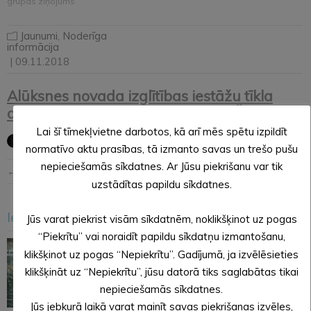
grupas ziņojums
Jaunumi
,
Noderīga
informācija
| 09.11.2018
Alūksnes novada izglītības iestāžu tīkla
darba grupas ziņojums pieejams ŠEIT
Lai šī tīmekļvietne darbotos, kā arī mēs spētu izpildīt
normatīvo aktu prasības, tā izmanto savas un trešo pušu
nepieciešamās sīkdatnes. Ar Jūsu piekrišanu var tik
← Iepriekšējā ziņa
Nākošā ziņa →
uzstādītas papildu sīkdatnes.
Iesakām arī šo
Jūs varat piekrist visām sīkdatnēm, noklikšķinot uz pogas
<
>
“Piekrītu” vai noraidīt papildu sīkdatņu izmantošanu,
klikšķinot uz pogas “Nepiekrītu”. Gadījumā, ja izvēlēsieties
klikšķināt uz “Nepiekrītu”, jūsu datorā tiks saglabātas tikai
nepieciešamās sīkdatnes.
Jūs jebkurā laikā varat mainīt savas piekrišanas izvēles,