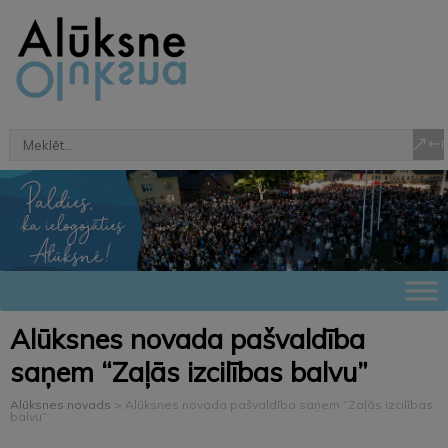
Alūksnes novada pašvaldība
saņem “Zaļās izcilības balvu”
Alūksnes novads
>
Alūksnes novada pašvaldība saņem “Zaļās izcilības
balvu”