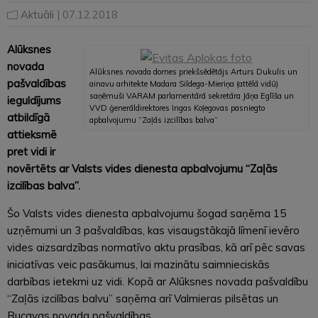
Aktuāli
| 07.12.2018
Alūksnes
novada
Alūksnes novada domes priekšsēdētājs Arturs Dukulis un
pašvaldības
ainavu arhitekte Madara Sildega-Mieriņa (attēlā vidū)
saņēmuši VARAM parlamentārā sekretāra Jāņa Eglīša un
ieguldījums
VVD ģenerāldirektores Ingas Koļegovas pasniegto
atbildīgā
apbalvojumu “Zaļās izcilības balva”
attieksmē
pret vidi ir
novērtēts ar Valsts vides dienesta apbalvojumu “Zaļās
izcilības balva”.
Šo Valsts vides dienesta apbalvojumu šogad saņēma 15
uzņēmumi un 3 pašvaldības, kas visaugstākajā līmenī ievēro
vides aizsardzības normatīvo aktu prasības, kā arī pēc savas
iniciatīvas veic pasākumus, lai mazinātu saimnieciskās
darbības ietekmi uz vidi. Kopā ar Alūksnes novada pašvaldību
“Zaļās izcilības balvu” saņēma arī Valmieras pilsētas un
Rucavas novada pašvaldības.