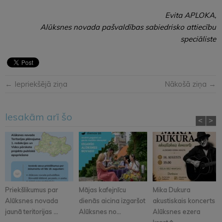
Evita APLOKA,
Alūksnes novada pašvaldības sabiedrisko attiecību
speciāliste
← Iepriekšējā ziņa
Nākošā ziņa →
Iesakām arī šo
<
>
Priekšlikumus par
Mājas kafejnīcu
Mika Dukura
Alūksnes novada
dienās aicina izgaršot
akustiskais koncerts
jaunā teritorijas ...
Alūksnes no...
Alūksnes ezera