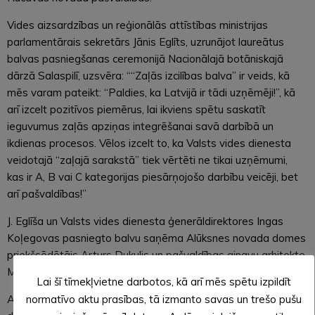
Vides aizsardzības un reģionālās attīstības ministrijas
parlamentārais sekretārs Jānis Eglīts, uzrunājot laureātus
balvas pasniegšanas ceremonijā Nacionālajā botāniskajā
dārzā Salaspilī, uzsvēra: ““Zaļās izcilības balva” ir veids, kā
mēs varam pateikt: “Paldies, ka Latvijā ir tādi uzņēmēji!”, kā
arī izcelt pozitīvos piemērus, lai ikviens spētu saskatīt
ieguvumus zaļās apziņas integrēšanai savā darbībā un
ikdienas procesos. Vēlos izcelt to, ka Valsts vides dienesta
veidotajā “zaļajā sarakstā” tiek vērtēti ne tikai uzņēmumi,
kas ir A, B vai C kategorijas piesārņojošo darbību veicēji, bet
arī pašvaldības!”
J. Eglīša un Valsts vides dienesta ģenerāldirektores Ingas
Koļegovas pasniegto balvu saņēma Alūksnes novada domes
priekšsēdētājs Arturs Dukulis un pašvaldības ainavu arhitekte
Madara Sildega-Mieriņa.
Lai šī tīmekļvietne darbotos, kā arī mēs spētu izpildīt
Apbalvojumam Alūksnes novada pašvaldību izvirzījusi
normatīvo aktu prasības, tā izmanto savas un trešo pušu