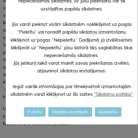
dienesta Madonas reģionālā vides pārvalde. Apbalvošanas
nepieciešamās sīkdatnes. Ar Jūsu piekrišanu var tik
ceremonijā par Alūksnes novada pašvaldību izskanēja atzinīgi
uzstādītas papildu sīkdatnes.
vārdi: “Alūksnes novada pašvaldība, piesaistot Eiropas fondu
līdzfinansējumu, ir īstenojusi nozīmīgus infrastruktūras
Jūs varat piekrist visām sīkdatnēm, noklikšķinot uz pogas
attīstības projektus, radot sakārtotu vidi novada
“Piekrītu” vai noraidīt papildu sīkdatņu izmantošanu,
uzņēmumiem, vietējiem iedzīvotājiem un novada viesiem.
klikšķinot uz pogas “Nepiekrītu”. Gadījumā, ja izvēlēsieties
Vairākās kārtās ir realizēti ūdenssaimniecības attīstības
klikšķināt uz “Nepiekrītu”, jūsu datorā tiks saglabātas tikai
projekti. Uzņēmējdarbības veicināšanai ir realizēti industriālo
nepieciešamās sīkdatnes.
teritoriju attīstības projekti. Attīstīti tūrisma infrastruktūras
Jūs jebkurā laikā varat mainīt savas piekrišanas izvēles,
objekti. Izveidota pašvaldības aģentūra “ALJA”, kas
atjauninot sīkdatņu iestatījumus.
apsaimnieko Alūksnes novada administratīvajā teritorijā
esošo publiskos ezerus un upes. Pašvaldības aģentūrai
Iegūt vairāk informācijas par tīmekļvietnē izmantotajām
“ALJA” ir cieša sadarbība ar Valsts vides dienesta
sīkdatnēm varat klikšķinot uz šīs saites
"Sīkdatņu politika"
inspektoriem zvejas un makšķerēšanas noteikumu kontrolē”.
Uzņēmumi un pašvaldības Valsts vides dienesta “Zaļā
Piekrītu
Sīkdatņu iestatījumi
Nepiekrītu
saraksta” statusu iegūst uz trīs gadiem, un šajā laikā tie
bauda lielāku dienesta uzticību.