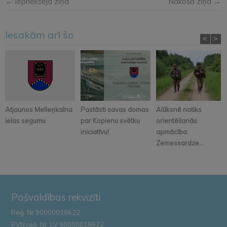
← Iepriekšējā ziņa
Nākošā ziņa →
Iesakām arī šo
<
>
Atjaunos Melleņkalna
Pastāsti savas domas
Alūksnē notiks
ielas segumu
par Kopienu svētku
orientēšanās
iniciatīvu!
apmācība
Zemessardze...
Pašvaldības rekvizīti
Reģ. Nr.90000018622
PVN reģ. Nr. LV 90000018622