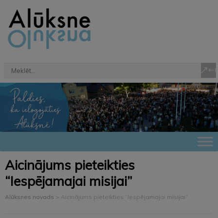
Aicinājums pieteikties
“Iespējamajai misijai”
Alūksnes novads
>
Aicinājums pieteikties “Iespējamajai misijai”