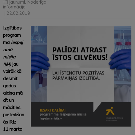
Jaunumi
,
Noderīga
informācija
| 22.02.2019
Izglītības
program
ma
Iespēj
amā
misija
(IM)
jau
vairāk kā
desmit
gadus
aicina mā
cīt un
mācīties,
pieteikšan
ās līdz
11.marta