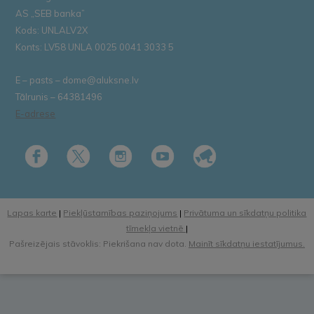
AS „SEB banka”
Kods: UNLALV2X
Konts: LV58 UNLA 0025 0041 3033 5
E – pasts – dome@aluksne.lv
Tālrunis – 64381496
E-adrese
Lapas karte
|
Piekļūstamības paziņojums
|
Privātuma un sīkdatņu politika
tīmekļa vietnē
|
Pašreizējais stāvoklis: Piekrišana nav dota.
Mainīt sīkdatņu iestatījumus.