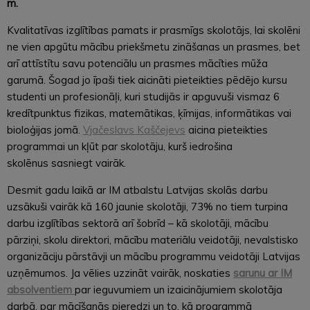
m.
Kvalitatīvas izglītības pamats ir prasmīgs skolotājs, lai skolēni
ne vien apgūtu mācību priekšmetu zināšanas un prasmes, bet
arī attīstītu savu potenciālu un prasmes mācīties mūža
garumā. Šogad jo īpaši tiek aicināti pieteikties pēdējo kursu
studenti un profesionāļi, kuri studijās ir apguvuši vismaz 6
kredītpunktus fizikas, matemātikas, ķīmijas, informātikas vai
bioloģijas jomā.
Vjačeslavs Kaščejevs
aicina pieteikties
programmai un kļūt par skolotāju, kurš iedrošina
skolēnus sasniegt vairāk.
Desmit gadu laikā ar IM atbalstu Latvijas skolās darbu
uzsākuši vairāk kā 160 jaunie skolotāji, 73% no tiem turpina
darbu izglītības sektorā arī šobrīd – kā skolotāji, mācību
pārziņi, skolu direktori, mācību materiālu veidotāji, nevalstisko
organizāciju pārstāvji un mācību programmu veidotāji Latvijas
uzņēmumos. Ja vēlies uzzināt vairāk, noskaties
sarunu ar IM
absolventiem
par ieguvumiem un izaicinājumiem skolotāja
darbā, par mācīšanās pieredzi un to, kā programmā