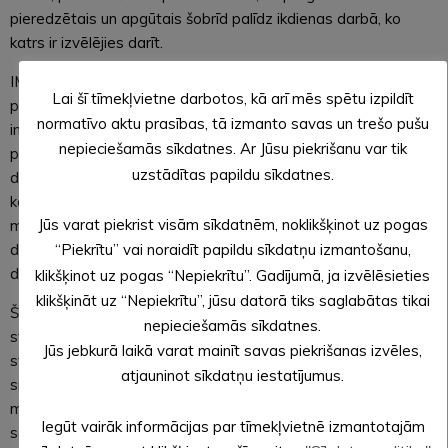
pieredzētais un apgūtais šobrīd palīdz ikdienas darbā, ko
katrs ir izvēlējies darīt.
IM piedāvā dalību prestižā un starptautiski atzītā mācību
Lai šī tīmekļvietne darbotos, kā arī mēs spētu izpildīt
programmā, kas ļauj dažādu jomu profesionāļiem, piemēram,
normatīvo aktu prasības, tā izmanto savas un trešo pušu
inženieriem, ķīmiķiem, tulkiem, ekonomistiem u.c. profesiju
nepieciešamās sīkdatnes. Ar Jūsu piekrišanu var tik
pārstāvjiem kļūt par prasmīgiem skolotājiem. Lai kļūtu par
uzstādītas papildu sīkdatnes.
dalībnieku, ir jāiztur četru kārtu atlase, kurā uz vienu vietu
kandidē vidēji astoņi pretendenti, lai skolās nonāktu labākie,
Jūs varat piekrist visām sīkdatnēm, noklikšķinot uz pogas
mērķtiecīgākie un zinošākie savu jomu speciālisti. Ik gadu
dalībai programmā piesakās aptuveni 200 pretendentu, bet
“Piekrītu” vai noraidīt papildu sīkdatņu izmantošanu,
dalību programmā uzsāk 25 jaunie dalībnieki.
klikšķinot uz pogas “Nepiekrītu”. Gadījumā, ja izvēlēsieties
klikšķināt uz “Nepiekrītu”, jūsu datorā tiks saglabātas tikai
Šī mācību programma ir veidota, ņemot vērā pētījumus un
nepieciešamās sīkdatnes.
starptautisku pieredzi. Viens no skolotāju sagatavošanas
Jūs jebkurā laikā varat mainīt savas piekrišanas izvēles,
stūrakmeņiem ir regulāra un darba vidē balstīta atbalsta
atjauninot sīkdatņu iestatījumus.
sniegšana, tāpēc IM ir izstrādājusi modeli, kurā, papildus
mācību programmā apgūtajām zināšanām, jaunais skolotājs
Iegūt vairāk informācijas par tīmekļvietnē izmantotajām
saņem atbalstu no pieredzējuša kolēģa skolā – mentora un