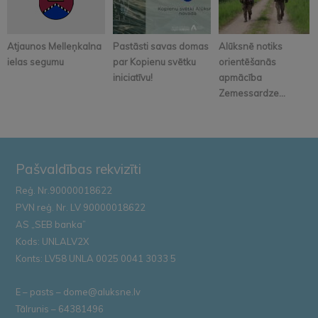
Atjaunos Melleņkalna
Pastāsti savas domas
Alūksnē notiks
ielas segumu
par Kopienu svētku
orientēšanās
iniciatīvu!
apmācība
Zemessardze...
Pašvaldības rekvizīti
Reģ. Nr.90000018622
PVN reģ. Nr. LV 90000018622
AS „SEB banka”
Kods: UNLALV2X
Konts: LV58 UNLA 0025 0041 3033 5
E – pasts – dome@aluksne.lv
Tālrunis – 64381496