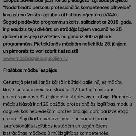
Eiropas Savienības (ES) fondu pieaugušo izglītības projektā
“Nodarbināto personu profesionālās kompetences pilnveide”,
kuru īsteno Valsts izglītības attīstības aģentūra (VIAA).
Šogad piedāvāto programmu skaits, salīdzinot ar 2018. gadu,
ir pieaudzis teju divkārt, un strādājošajiem vecumā no 25
gadiem ir iespēja izvēlēties no gandrīz 800 izglītības
programmām. Pieteikšanās mācībām notiek līdz 28. jūnijam,
un pirmoreiz to var izdarīt tiešsaistē
www.macibaspieaugusajiem.lv
.
Plašākas mācību iespējas
Ceturtajā pieteikšanās kārtā ir būtiski palielinājies mācību
klāsts un daudzveidība. Mācības 12 tautsaimniecības
nozarēs piedāvā 82 izglītības iestādes visā Latvijā. Pirmoreiz
mācību klāstā ir arī 29 dažādu profesionālās izglītības moduļu
apguve, kas nepieciešami profesionālajai darbībai izvēlētajā
nozarē. Šajā kārtā piedāvājumā ir arī sadarbībā ar
profesionālās izglītības iestādēm un uzņēmējiem
izstrādātas mācības 8 mūžizglītības kompetencēs.