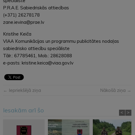
speciāliste
P.R.A.E. Sabiedriskās attiecības
(+371) 26278178
zane.ievina@prae.lv
Kristīne Keiča
VIAA Komunikācijas un programmu publicitātes nodaļas
sabiedrisko attiecību speciāliste
Tālr.: 67785461, Mob.: 28628088
e-pasts: kristine.keica@viaa.gov.lv
← Iepriekšējā ziņa
Nākošā ziņa →
Iesakām arī šo
<
>