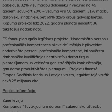
pabeiguši. 32% visu mācību dalībnieku ir vecumā no 45
gadiem, savukārt 20% – vecumā virs 50 gadiem. 31% mācību
dalībnieku ir rīdzinieki, bet 69% dzīvo ārpus galvaspilsētas.
Kopumā projektā līdz 2022. gadam plānots iesaistīt 36
tūkstošus nodarbināto.
ES fondu pieaugušo izglītības projekta “Nodarbināto personu
profesionālās kompetences pilnveide” mērķis ir pilnveidot
nodarbināto personu profesionālo kompetenci, lai novērstu
darbaspēka kvalifikācijas neatbilstību darba tirgus
pieprasījumam un veicinātu gan strādājošo konkurētspēju,
gan darba produktivitātes pieaugumu. Projektu finansē
Eiropas Sociālais fonds un Latvijas valsts, ieguldot tajā vairāk
nekā 25 miljonus eiro.
Papildu informācija:
Zane Ieviņa
Kampaņas “Tuvāk jaunam darbam!” sabiedrisko attiecību