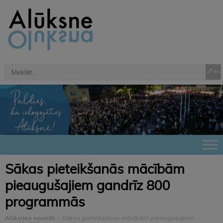
Sākas pieteikšanās mācībām
pieaugušajiem gandrīz 800
programmās
Alūksnes novads
>
Sākas pieteikšanās mācībām pieaugušajiem