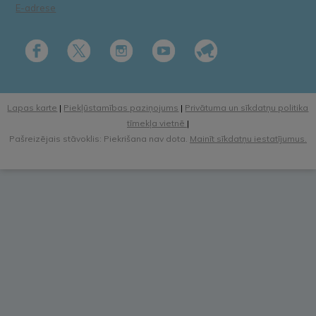
E-adrese
Lapas karte
|
Piekļūstamības paziņojums
|
Privātuma un sīkdatņu politika
tīmekļa vietnē
|
Pašreizējais stāvoklis: Piekrišana nav dota.
Mainīt sīkdatņu iestatījumus.