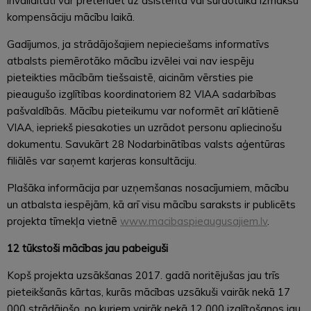
invaliditāti var pretendēt uz asistenta vai surdotulka izmaksu
kompensāciju mācību laikā.
Gadījumos, ja strādājošajiem nepieciešams informatīvs
atbalsts piemērotāko mācību izvēlei vai nav iespēju
pieteikties mācībām tiešsaistē, aicinām vērsties pie
pieaugušo izglītības koordinatoriem 82 VIAA sadarbības
pašvaldībās. Mācību pieteikumu var noformēt arī klātienē
VIAA, iepriekš piesakoties un uzrādot personu apliecinošu
dokumentu. Savukārt 28 Nodarbinātības valsts aģentūras
filiālēs var saņemt karjeras konsultāciju.
Plašāka informācija par uzņemšanas nosacījumiem, mācību
un atbalsta iespējām, kā arī visu mācību saraksts ir publicēts
projekta tīmekļa vietnē
www.macibaspieaugusajiem.lv
.
12 tūkstoši mācības jau pabeiguši
Kopš projekta uzsākšanas 2017. gadā noritējušas jau trīs
pieteikšanās kārtas, kurās mācības uzsākuši vairāk nekā 17
000 strādājošo, no kuriem vairāk nekā 12 000 izglītošanos jau