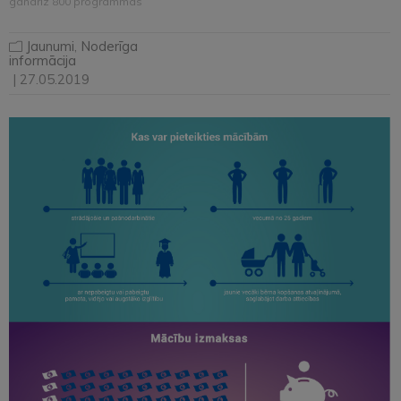
gandrīz 800 programmās
Jaunumi
,
Noderīga
informācija
| 27.05.2019