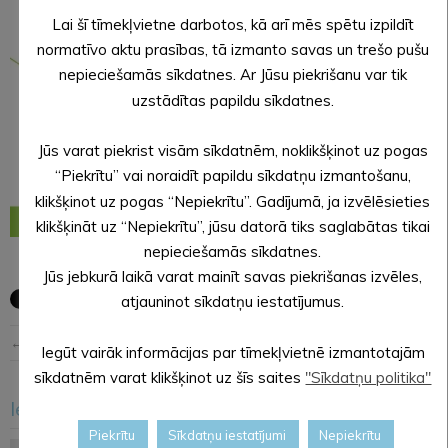
Lai šī tīmekļvietne darbotos, kā arī mēs spētu izpildīt
normatīvo aktu prasības, tā izmanto savas un trešo pušu
nepieciešamās sīkdatnes. Ar Jūsu piekrišanu var tik
uzstādītas papildu sīkdatnes.
Jūs varat piekrist visām sīkdatnēm, noklikšķinot uz pogas
“Piekrītu” vai noraidīt papildu sīkdatņu izmantošanu,
klikšķinot uz pogas “Nepiekrītu”. Gadījumā, ja izvēlēsieties
klikšķināt uz “Nepiekrītu”, jūsu datorā tiks saglabātas tikai
nepieciešamās sīkdatnes.
Jūs jebkurā laikā varat mainīt savas piekrišanas izvēles,
atjauninot sīkdatņu iestatījumus.
← Iepriekšējā ziņa
Nākošā ziņa →
Iegūt vairāk informācijas par tīmekļvietnē izmantotajām
sīkdatnēm varat klikšķinot uz šīs saites
"Sīkdatņu politika"
Iesakām arī šo
<
>
Piekrītu
Sīkdatņu iestatījumi
Nepiekrītu