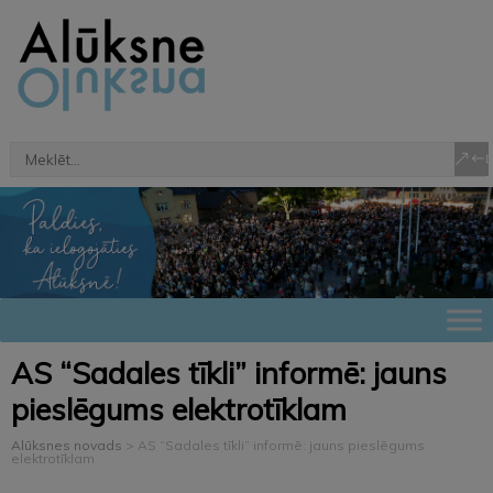
AS “Sadales tīkli” informē: jauns
pieslēgums elektrotīklam
Alūksnes novads
>
AS “Sadales tīkli” informē: jauns pieslēgums
elektrotīklam