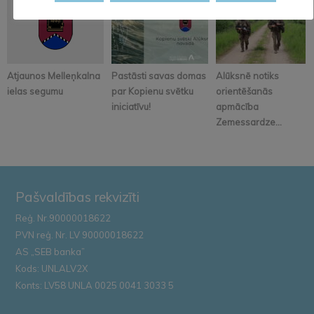
Atjaunos Melleņkalna
Pastāsti savas domas
Alūksnē notiks
ielas segumu
par Kopienu svētku
orientēšanās
iniciatīvu!
apmācība
Zemessardze...
Pašvaldības rekvizīti
Reģ. Nr.90000018622
PVN reģ. Nr. LV 90000018622
AS „SEB banka”
Kods: UNLALV2X
Konts: LV58 UNLA 0025 0041 3033 5