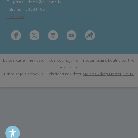
E – pasts – dome@aluksne.lv
Tālrunis – 64381496
E-adrese
Lapas karte
|
Piekļūstamības paziņojums
|
Privātuma un sīkdatņu politika
tīmekļa vietnē
|
Pašreizējais stāvoklis: Piekrišana nav dota.
Mainīt sīkdatņu iestatījumus.