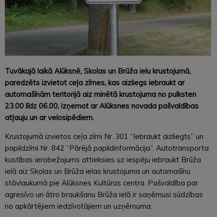
Tuvākajā laikā Alūksnē, Skolas un Brūža ielu krustojumā,
paredzēts izvietot ceļa zīmes, kas aizliegs iebraukt ar
automašīnām teritorijā aiz minētā krustojuma no pulksten
23.00 līdz 06.00, izņemot ar Alūksnes novada pašvaldības
atļauju un ar velosipēdiem.
Krustojumā izvietos ceļa zīmi Nr. 301 “Iebraukt aizliegts” un
papildzīmi Nr. 842 “Pārējā papildinformācija”. Autotransporta
kustības ierobežojums attieksies uz iespēju iebraukt Brūža
ielā aiz Skolas un Brūža ielas krustojuma un automašīnu
stāvlaukumā pie Alūksnes Kultūras centra. Pašvaldība par
agresīvo un ātro braukšanu Brūža ielā ir saņēmusi sūdzības
no apkārtējiem iedzīvotājiem un uzņēmuma.