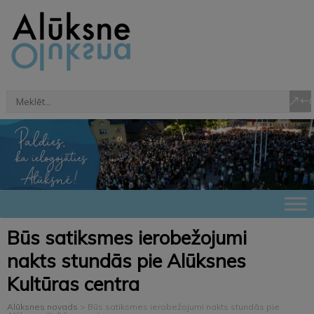
Būs satiksmes ierobežojumi
nakts stundās pie Alūksnes
Kultūras centra
Alūksnes novads
>
Būs satiksmes ierobežojumi nakts stundās pie