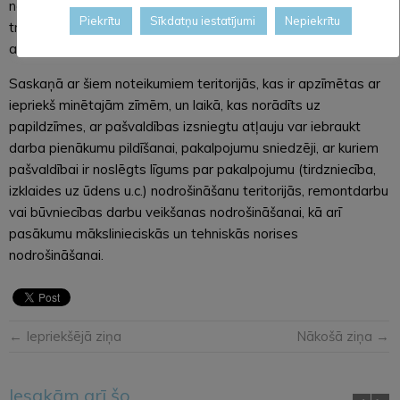
nosaka kārtību, kādā pašvaldība izsniedz atļaujas
Piekrītu
Sīkdatņu iestatījumi
Nepiekrītu
transportlīdzekļu iebraukšanai tajās pilsētas teritorijās, kas
apzīmētas ar minētajām ceļa zīmēm.
Saskaņā ar šiem noteikumiem teritorijās, kas ir apzīmētas ar
iepriekš minētajām zīmēm, un laikā, kas norādīts uz
papildzīmes, ar pašvaldības izsniegtu atļauju var iebraukt
darba pienākumu pildīšanai, pakalpojumu sniedzēji, ar kuriem
pašvaldībai ir noslēgts līgums par pakalpojumu (tirdzniecība,
izklaides uz ūdens u.c.) nodrošināšanu teritorijās, remontdarbu
vai būvniecības darbu veikšanas nodrošināšanai, kā arī
pasākumu mākslinieciskās un tehniskās norises
nodrošināšanai.
← Iepriekšējā ziņa
Nākošā ziņa →
Iesakām arī šo