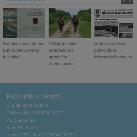
<
>
Pastāsti savas domas
Alūksnē notiks
Iznācis jaunākais
par Kopienu svētku
orientēšanās
pašvaldības
iniciatīvu!
apmācība
informatīvā izdevum...
Zemessardze...
Pašvaldības rekvizīti
Reģ. Nr.90000018622
PVN reģ. Nr. LV 90000018622
AS „SEB banka”
Kods: UNLALV2X
Konts: LV58 UNLA 0025 0041 3033 5