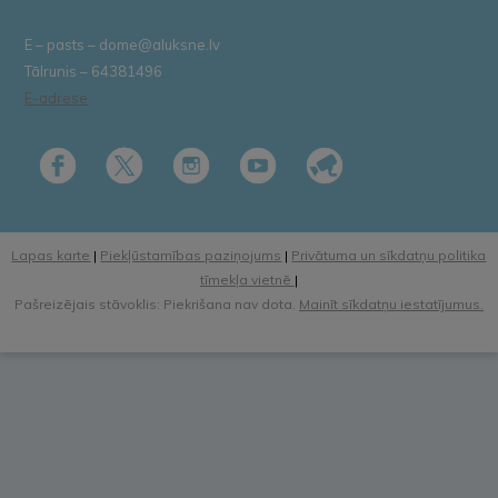
E – pasts – dome@aluksne.lv
Tālrunis – 64381496
E-adrese
Lapas karte
|
Piekļūstamības paziņojums
|
Privātuma un sīkdatņu politika
tīmekļa vietnē
|
Pašreizējais stāvoklis: Piekrišana nav dota.
Mainīt sīkdatņu iestatījumus.