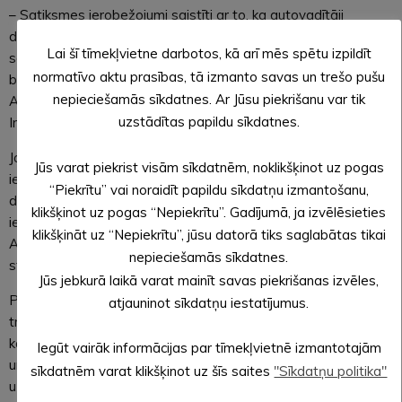
– Satiksmes ierobežojumi saistīti ar to, ka autovadītāji
diennakts tumšajā laikā šajā teritorijā, kur ir mazintensīva
Lai šī tīmekļvietne darbotos, kā arī mēs spētu izpildīt
satiksme, brauc agresīvi un lielā ātrumā, kā arī ar riepām bojā
normatīvo aktu prasības, tā izmanto savas un trešo pušu
bruģēto stāvlaukumu pie Alūksnes Kultūras centra, – skaidro
nepieciešamās sīkdatnes. Ar Jūsu piekrišanu var tik
Alūksnes novada pašvaldības Īpašumu nodaļas vadītājs
uzstādītas papildu sīkdatnes.
Ingus Berkulis.
Ja automašīna minētajā teritorijā, tātad arī stāvlaukumā, būs
Jūs varat piekrist visām sīkdatnēm, noklikšķinot uz pogas
iebraukusi līdz pulksten 23.00, no stāvlaukuma tā izbraukt
“Piekrītu” vai noraidīt papildu sīkdatņu izmantošanu,
drīkstēs. Savukārt, ja laika posmā, uz kuru attieksies
klikšķinot uz pogas “Nepiekrītu”. Gadījumā, ja izvēlēsieties
ierobežojumi, būs nepieciešams novietot automašīnu
klikšķināt uz “Nepiekrītu”, jūsu datorā tiks saglabātas tikai
Alūksnes Kultūras centra tuvumā, to varēs izdarīt
nepieciešamās sīkdatnes.
stāvlaukumos Dzirnavu un Skolas ielā.
Jūs jebkurā laikā varat mainīt savas piekrišanas izvēles,
Pašvaldības 2018. gada 28. jūnija noteikumi Nr. 3/2018 “Par
atjauninot sīkdatņu iestatījumus.
transportlīdzekļu iebraukšanu Alūksnes pilsētas teritorijās,
kas apzīmētas ar aizlieguma zīmi Nr.301 “Iebraukt aizliegts”
Iegūt vairāk informācijas par tīmekļvietnē izmantotajām
un papildzīmi Nr.849 “Pārējā papildinformācija”, kurā noteikts
sīkdatnēm varat klikšķinot uz šīs saites
"Sīkdatņu politika"
uzraksts “Izņemot ar Alūksnes novada pašvaldības atļauju””