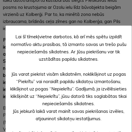
laikā autotransporta kustībai būs slēgts Pleskavas ielas
posms no krustojuma ar Ozolu ielu līdz būvobjekta beigām
virzienā uz Kolberģi. Par to, ka minētā zona nebūs
izbraucama, brīdinās ceļa zīmes gan no Kolberģa, gan Pils
ielas puses.
Lai šī tīmekļvietne darbotos, kā arī mēs spētu izpildīt
PAPILDINĀJUMS:
Lai nodrošinātu Ozolu un Cerību ielas
normatīvo aktu prasības, tā izmanto savas un trešo pušu
iedzīvotāju nokļūšanu uz pilsētu, satiksmei būs atvērti pirmie
nepieciešamās sīkdatnes. Ar Jūsu piekrišanu var tik
abu minēto ielu krustojumi (virzienā no pilsētas uz Kolberģi).
uzstādītas papildu sīkdatnes.
Savukārt Sīļu un daļas Kalnadruvu iedzīvotājiem piekļuve būs
nodrošināta, no Sīļiem šķērsojot Pleskavas ielu un tālāk
Jūs varat piekrist visām sīkdatnēm, noklikšķinot uz pogas
braucot pa Ozolu ielu. Visos trijos krustojumos (abos Ozolu
“Piekrītu” vai noraidīt papildu sīkdatņu izmantošanu,
ielas krustojumos un Cerību ielas krustojumā ar Pleskavas
klikšķinot uz pogas “Nepiekrītu”. Gadījumā, ja izvēlēsieties
ielu) būs izvietotas virzienu norādes. Ezermalas un Robežu
klikšķināt uz “Nepiekrītu”, jūsu datorā tiks saglabātas tikai
ielu iedzīvotājiem jāizmanto apbraucamais ceļš.
nepieciešamās sīkdatnes.
Būvobjekta apbraucamais ceļš ir caur Beju pa autoceļiem
Jūs jebkurā laikā varat mainīt savas piekrišanas izvēles,
P40 (Alūksne-Zaiceva), V400 (Taides-Matisene), V399
atjauninot sīkdatņu iestatījumus.
(Mālupe-Beja-Karitāni) un P41 (Liepna-Alūksne), bet
VIEGLAJAM AUTOTRANSPORTAM BŪS IESPĒJA