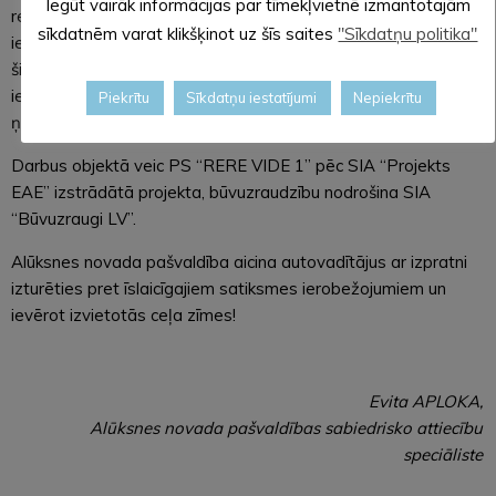
Iegūt vairāk informācijas par tīmekļvietnē izmantotajām
remontposmu apbraukt arī pa ceļu Karitāni-Kolberģis,
sīkdatnēm varat klikšķinot uz šīs saites
"Sīkdatņu politika"
ievērojot ātruma ierobežojumu 30 km/h. Kravas transportam
šis posms gan būs slēgts. Pašvaldība aicina autovadītājus
ievērot izvietotās ceļa zīmes un pārvietoties apdomīgi,
Piekrītu
Sīkdatņu iestatījumi
Nepiekrītu
ņemot vērā, ka ceļš Karitāni-Kolberģis ir šaurs.
Darbus objektā veic PS “RERE VIDE 1” pēc SIA “Projekts
EAE” izstrādātā projekta, būvuzraudzību nodrošina SIA
“Būvuzraugi LV”.
Alūksnes novada pašvaldība aicina autovadītājus ar izpratni
izturēties pret īslaicīgajiem satiksmes ierobežojumiem un
ievērot izvietotās ceļa zīmes!
Evita APLOKA,
Alūksnes novada pašvaldības sabiedrisko attiecību
speciāliste