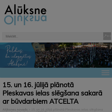
15. un 16. jūlijā plānotā
Pleskavas ielas slēgšana sakarā
ar būvdarbiem ATCELTA
Alūksnes novads
>
15. un 16. jūlijā plānotā Pleskavas ielas slēgšana