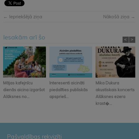
← Iepriekšējā ziņa
Nākošā ziņa →
Iesakām arī šo
<
>
Mājas kafejnīcu
Interesenti aicināti
Mika Dukura
dienās aicina izgaršot
piedalīties publiskās
akustiskais koncerts
Alūksnes no...
apsprieš...
Alūksnes ezera
krast�...
Pašvaldības rekvizīti