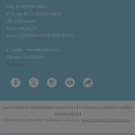
Reģ. Nr.90000018622
PVN reģ. Nr. LV 90000018622
AS „SEB banka”
Kods: UNLALV2X
Konts: LV58 UNLA 0025 0041 3033 5
E – pasts – dome@aluksne.lv
Tālrunis – 64381496
E-adrese
Lapas karte
|
Piekļūstamības paziņojums
|
Privātuma un sīkdatņu politika
tīmekļa vietnē
|
Pašreizējais stāvoklis: Piekrišana nav dota.
Mainīt sīkdatņu iestatījumus.