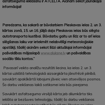
asfaltseguma ieklāšanu ir ATCELTA. Aicinām sekot jaunākajai
informācijai!
Paredzams, ka sakarā ar būvdarbiem Pleskavas ielas 2. un 3.
kārtas zonā, 15. un 16. jūlijā daļa Pleskavas ielas būs slēgta
autotransporta kustībai. Būvdarbu gaitu un līdz ar to arī ielas
slēgšanas laiku var ietekmēt nelabvēlīgi meteoroloģiskie
apstākļi, tādēļ aicinām sekot līdzi aktuālajai informācijai
pašvaldības mājaslapā
www.aluksne.lv
un pašvaldības
sociālo tīklu kontos.”
Pavasarī veikto analīžu rezultāti liecina, ka ielas 2. un 3.
kārtai uzklātā tehnoloģiskā aizsargkārta jānofrēzē pilnībā,
savukārt apakškārtā labojumi jāveic vien atsevišķos posmos.
Šo darbu veikšanas laikā satiksmei iela būs pieejama.
Savukārt asfaltseguma virsējā kārta jeb dilumkārta tiks
ieklāta ar bezšuves tehnoloģiju, tādēļ šo darbu veikšanas