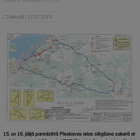
sakarā ar būvdarbiem ATCELTA
Aktuāli
| 12.07.2019
15. un 16. jūlijā paredzētā Pleskavas ielas slēgšana sakarā ar