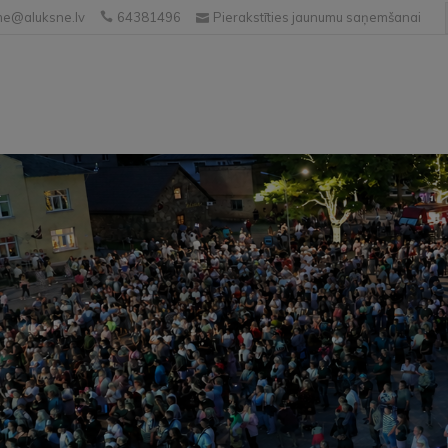
e@aluksne.lv
64381496
Pierakstīties jaunumu saņemšanai