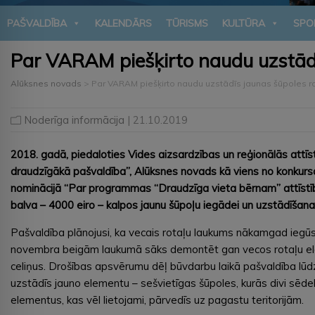
PAŠVALDĪBA
KALENDĀRS
TŪRISMS
KULTŪRA
SPO
Par VARAM piešķirto naudu uzstādī
Alūksnes novads
>
Par VARAM piešķirto naudu uzstādīs jaunas šūpoles r
Noderīga informācija
| 21.10.2019
2018. gadā, piedaloties Vides aizsardzības un reģionālās attīst
draudzīgākā pašvaldība”, Alūksnes novads kā viens no konkurs
nominācijā “Par programmas “Draudzīga vieta bērnam” attīstību
balva – 4000 eiro – kalpos jaunu šūpoļu iegādei un uzstādīšanai
Pašvaldība plānojusi, ka vecais rotaļu laukums nākamgad iegūs 
novembra beigām laukumā sāks demontēt gan vecos rotaļu elem
celiņus. Drošības apsvērumu dēļ būvdarbu laikā pašvaldība lūdz
uzstādīs jauno elementu – sešvietīgas šūpoles, kurās divi sēdek
elementus, kas vēl lietojami, pārvedīs uz pagastu teritorijām.