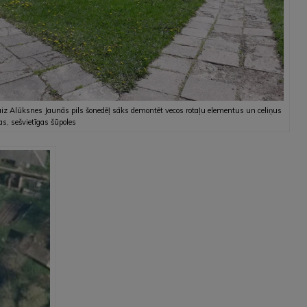
iz Alūksnes Jaunās pils šonedēļ sāks demontēt vecos rotaļu elementus un celiņus
s, sešvietīgas šūpoles