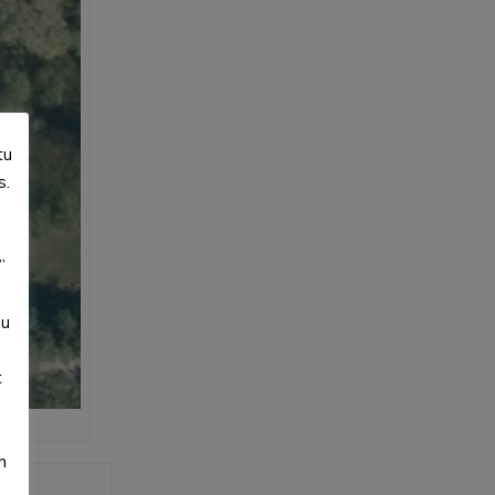
tu
s.
”
su
t
m