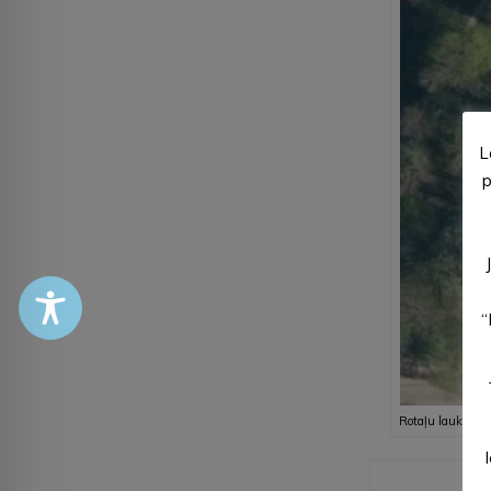
L
p
“
Rotaļu laukuma 