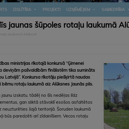
RTS
IZGLĪTĪBA
PROJEKTI
UZŅĒMĒJIEM
SABIEDRĪBA
s jaunas šūpoles rotaļu laukumā Al
otaļu laukumā Alūksnē
ības ministrijas rīkotajā konkursā “Ģimenei
a deviņām pašvaldībām finālistēm tika sumināts
 Latvijā”. Konkursa rīkotāju piešķirtā naudas
 bērnu rotaļu laukumā aiz Alūksnes Jaunās pils.
jaunu izskatu, tādēļ no šīs nedēļas līdz
entus, gan sliktā stāvoklī esošos asfaltētos
 neuzturēties šajā teritorijā. Šoruden laukumā
ļi būs paredzēti arī zīdainīšiem. Vecos rotaļu