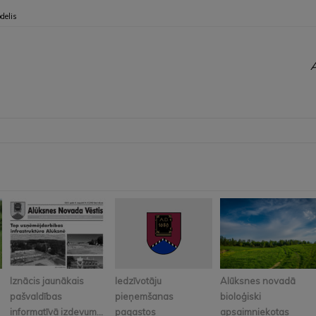
delis
A
Iznācis jaunākais
Iedzīvotāju
Alūksnes novadā
pašvaldības
pieņemšanas
bioloģiski
informatīvā izdevum...
pagastos
apsaimniekotas