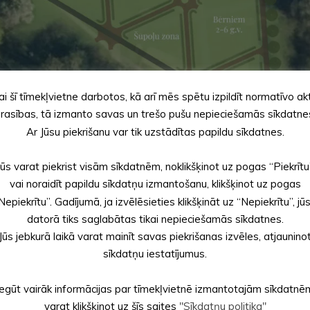
ai šī tīmekļvietne darbotos, kā arī mēs spētu izpildīt normatīvo ak
rasības, tā izmanto savas un trešo pušu nepieciešamās sīkdatne
Ar Jūsu piekrišanu var tik uzstādītas papildu sīkdatnes.
Jūs varat piekrist visām sīkdatnēm, noklikšķinot uz pogas “Piekrītu
vai noraidīt papildu sīkdatņu izmantošanu, klikšķinot uz pogas
Nepiekrītu”. Gadījumā, ja izvēlēsieties klikšķināt uz “Nepiekrītu”, jū
datorā tiks saglabātas tikai nepieciešamās sīkdatnes.
Jūs jebkurā laikā varat mainīt savas piekrišanas izvēles, atjaunino
sīkdatņu iestatījumus.
plānotais zonējums
Iegūt vairāk informācijas par tīmekļvietnē izmantotajām sīkdatnē
varat klikšķinot uz šīs saites
"Sīkdatņu politika"