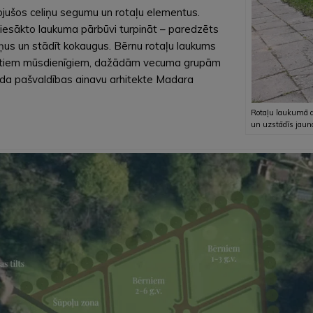
ojušos celiņu segumu un rotaļu elementus.
esākto laukuma pārbūvi turpināt – paredzēts
liņus un stādīt kokaugus. Bērnu rotaļu laukums
ietotiem mūsdienīgiem, dažādām vecuma grupām
da pašvaldības ainavu arhitekte Madara
Rotaļu laukumā a
un uzstādīs jauna