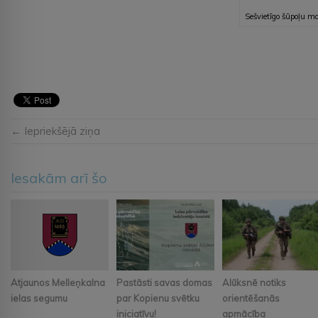
Sešvietīgo šūpoļu mo
← Iepriekšējā ziņa
Iesakām arī šo
Atjaunos Melleņkalna
Pastāsti savas domas
Alūksnē notiks
ielas segumu
par Kopienu svētku
orientēšanās
iniciatīvu!
apmācība