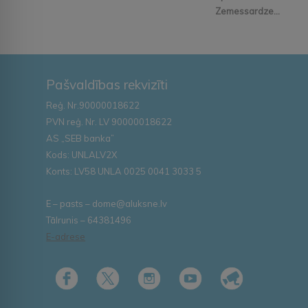
Zemessardze...
Pašvaldības rekvizīti
Reģ. Nr.90000018622
PVN reģ. Nr. LV 90000018622
AS „SEB banka”
Kods: UNLALV2X
Konts: LV58 UNLA 0025 0041 3033 5
E – pasts – dome@aluksne.lv
Tālrunis – 64381496
E-adrese