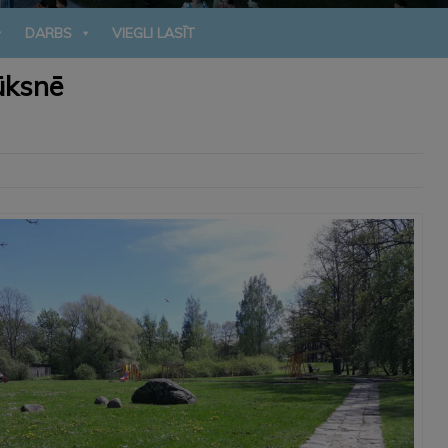
DARBS
VIEGLI LASĪT
ūksnē