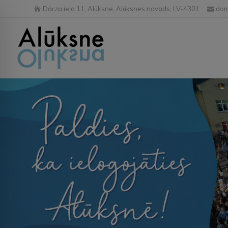
Dārza iela 11, Alūksne, Alūksnes novads, LV-4301
dom