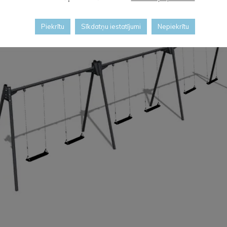
Piekrītu
Sīkdatņu iestatījumi
Nepiekrītu