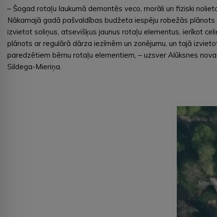
– Šogad rotaļu laukumā demontēs veco, morāli un fiziski noliet
Nākamajā gadā pašvaldības budžeta iespēju robežās plānots i
izvietot soliņus, atsevišķus jaunus rotaļu elementus, ierīkot ce
plānots ar regulārā dārza iezīmēm un zonējumu, un tajā izv
paredzētiem bērnu rotaļu elementiem, – uzsver Alūksnes nova
Sildega-Mieriņa.