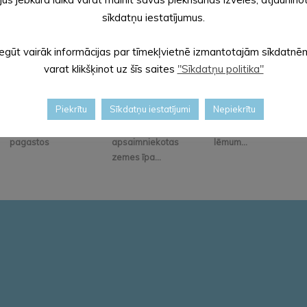
sīkdatņu iestatījumus.
Iegūt vairāk informācijas par tīmekļvietnē izmantotajām sīkdatnē
varat klikšķinot uz šīs saites
"Sīkdatņu politika"
Piekrītu
Sīkdatņu iestatījumi
Nepiekrītu
Iedzīvotāju
Alūksnes novadā
Aicinām iepazīties ar
pieņemšanas
bioloģiski
30. jūlija domes sēdes
pagastos
apsaimniekotas
lēmum...
zemes īpa...