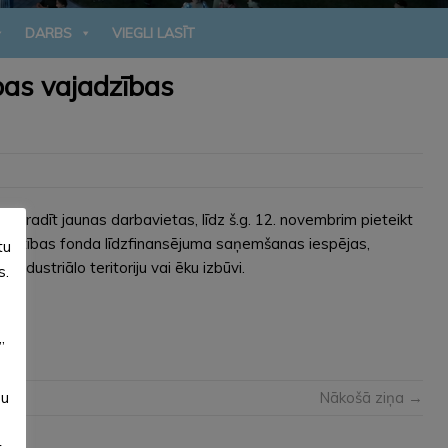
DARBS
VIEGLI LASĪT
bas vajadzības
n radīt jaunas darbavietas, līdz š.g. 12. novembrim pieteikt
attīstības fonda līdzfinansējuma saņemšanas iespējas,
tu
ndustriālo teritoriju vai ēku izbūvi.
s.
”
Nākošā ziņa →
su
t