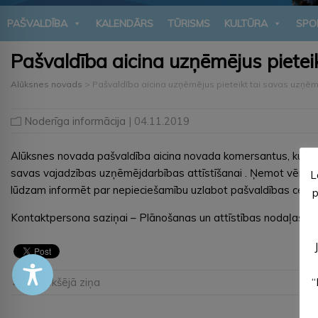
PAŠVALDĪBA
KALENDĀRS
TŪRISMS
KULTŪRA
SPO
Pašvaldība aicina uzņēmējus pietei
Alūksnes novads
>
Pašvaldība aicina uzņēmējus pieteikt tai savas uzņēm
Noderīga informācija
| 04.11.2019
Alūksnes novada pašvaldība aicina novada komersantus, kuri tu
savas vajadzības uzņēmējdarbības attīstīšanai . Ņemot vērā t
L
lūdzam informēt par nepieciešamību uzlabot pašvaldības ceļu infr
p
Kontaktpersona saziņai – Plānošanas un attīstības nodaļas vadī
← Iepriekšējā ziņa
“