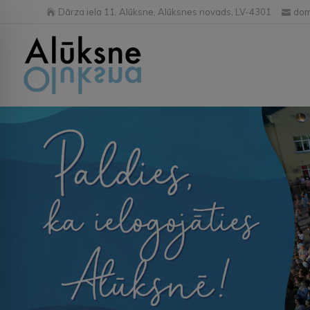
Dārza iela 11, Alūksne, Alūksnes novads, LV-4301
dom