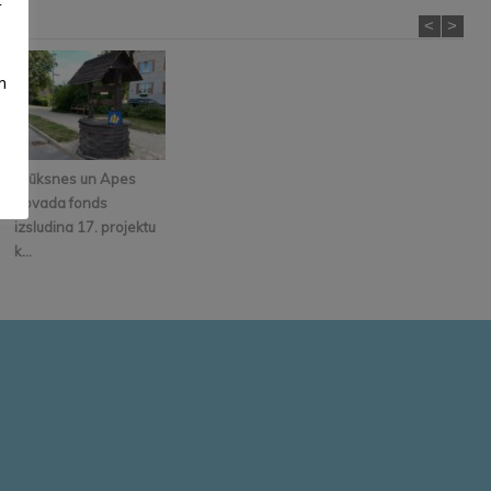
<
>
m
Alūksnes un Apes
novada fonds
izsludina 17. projektu
k...