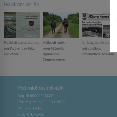
Iesakām arī šo
Pastāsti savas domas
Alūksnē notiks
Iznācis jaunākais
par Kopienu svētku
orientēšanās
pašvaldības
iniciatīvu!
apmācība
informatīvā izdevum...
Zemessardze...
Pašvaldības rekvizīti
Reģ. Nr.90000018622
PVN reģ. Nr. LV 90000018622
AS „SEB banka”
Kods: UNLALV2X