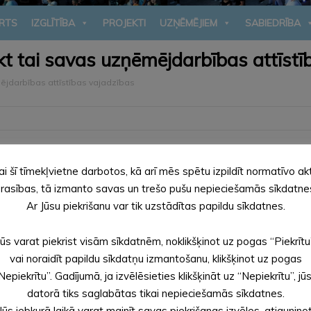
RTS
IZGLĪTĪBA
PROJEKTI
UZŅĒMĒJIEM
SABIEDRĪBA
kt tai savas uzņēmējdarbības attīstī
ējdarbības attīstības vajadzības
rpmākajos 3 gados savā uzņēmējdarbībā plāno veikt investīcijas u
o, ka pašvaldībai tiek prognozētas papildus Eiropas Reģionālās 
ai šī tīmekļvietne darbotos, kā arī mēs spētu izpildīt normatīvo ak
astruktūru, veikt graustu demontāžu, inženierkomunikāciju izbūvi, i
rasības, tā izmanto savas un trešo pušu nepieciešamās sīkdatne
Ar Jūsu piekrišanu var tik uzstādītas papildu sīkdatnes.
tāja, tālrunis – 26668502, e-pasts: arita.prizavoite@aluksne.lv”
Jūs varat piekrist visām sīkdatnēm, noklikšķinot uz pogas “Piekrītu
vai noraidīt papildu sīkdatņu izmantošanu, klikšķinot uz pogas
Nepiekrītu”. Gadījumā, ja izvēlēsieties klikšķināt uz “Nepiekrītu”, jū
datorā tiks saglabātas tikai nepieciešamās sīkdatnes.
Jūs jebkurā laikā varat mainīt savas piekrišanas izvēles, atjaunino