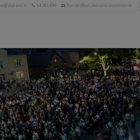
e@aluksne.lv
64381496
Pierakstīties jaunumu saņemšanai